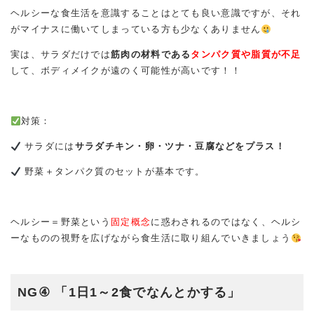
ヘルシーな食生活を意識することはとても良い意識ですが、それ
がマイナスに働いてしまっている方も少なくありません
実は、サラダだけでは
筋肉の材料である
タンパク質や脂質が不足
して、ボディメイクが遠のく可能性が高いです！！
対策：
サラダには
サラダチキン・卵・ツナ・豆腐などをプラス！
野菜＋タンパク質のセットが基本です。
ヘルシー＝野菜という
固定概念
に惑わされるのではなく、ヘルシ
ーなものの視野を広げながら食生活に取り組んでいきましょう
NG④ 「1日1～2食でなんとかする」