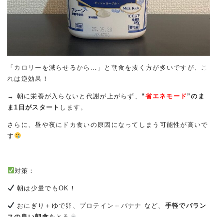
「カロリーを減らせるから…」と朝食を抜く方が多いですが、こ
れは逆効果！
→ 朝に栄養が入らないと代謝が上がらず、
“
省エネモード
”のま
ま1日がスタート
します。
さらに、昼や夜にドカ食いの原因になってしまう可能性が高いで
す
対策：
朝は少量でもOK！
おにぎり＋ゆで卵、プロテイン＋バナナ など、
手軽でバラン
スの良い朝食
をとる