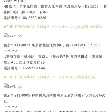
700メートル）
-東京メトロ半蔵門線・都営大江戸線 清澄白河駅（B2出口）：徒
歩約10分（約850メートル）
電話番号： 03-5669-0226
■THE PERSONAL GYM(ザ パーソナルジム)板橋店 ANNEX
住所〒114-0023 東京都北区滝野川6丁目27-9 IW.CORT102
アクセス
-JR埼京線「板橋駅」東口より徒歩約7分 都営三田線「西巣鴨
駅」A3出口より徒歩約9分
電話番号：03-5972-1444
■THE PERSONAL GYM(ザ パーソナルジム)武蔵小杉店
住所〒211-0005 神奈川県川崎市中原区新丸子町740 第2おかの
ビル
アクセス