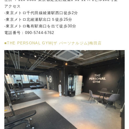
アクセス
-東京メトロ千代田線綾瀬駅西口徒歩2分
-東京メトロ北綾瀬駅出口５徒歩25分
-東京メトロ亀有駅南口を出て徒歩30分
電話番号：090-5744-6762
■THE PERSONAL GYM(ザ パーソナルジム)梅田店