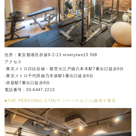
住所：東京都港区赤坂
9-2-13 ninetytwo13 508
アクセス
-東京メトロ日比谷線・都営大江戸線六本木駅
7
番出口徒歩
6
分
-東京メトロ千代田線乃木坂駅
1
番出口徒歩
6
分
-赤坂駅
7
番出口徒歩
8
分
電話番号：
03-6447-2213
■THE PERSONAL GYM(ザ パーソナルジム)麻布十番店