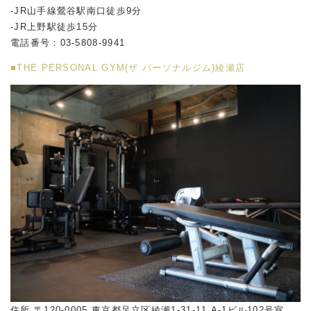
-JR山手線鶯谷駅南口徒歩9分
-JR上野駅徒歩15分
電話番号：03-5808-9941
■THE PERSONAL GYM(ザ パーソナルジム)綾瀬店
住所 〒120-0005 東京都足立区綾瀬1-31-11 A-1ビル102号室