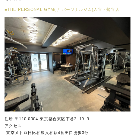
■THE PERSONAL GYM(ザ パーソナルジム)入谷・鶯谷店
住所 〒110-0004 東京都台東区下谷2ｰ19ｰ9
アクセス
-東京メトロ日比谷線入谷駅4番出口徒歩3分