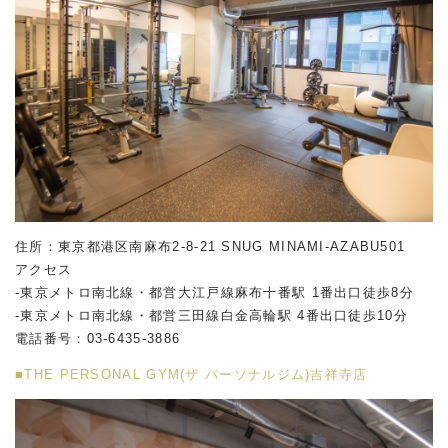
住所：東京都港区南麻布2-8-21 SNUG MINAMI-AZABU501
アクセス
-東京メトロ南北線・都営大江戸線麻布十番駅 1番出口徒歩8分
-東京メトロ南北線・都営三田線白金高輪駅 4番出口徒歩10分
電話番号：
03-6435-3886
■THE PERSONAL GYM(ザ パーソナルジム)吉祥寺店