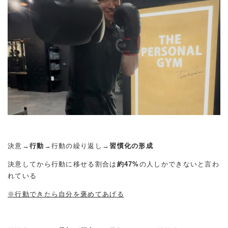
決意→
行動
→行動の繰り返し→
習慣化の形成
決意してから行動に移せる割合は
約47%
の人しかできないと言わ
れている
※行動できたら自分を褒めてあげる