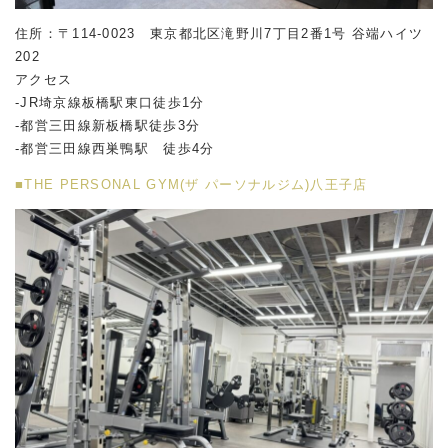
住所：〒114-0023 東京都北区滝野川7丁目2番1号 谷端ハイツ
202
アクセス
-JR埼京線板橋駅東口徒歩1分
-都営三田線新板橋駅徒歩3分
-都営三田線西巣鴨駅 徒歩4分
■THE PERSONAL GYM(ザ パーソナルジム)八王子店