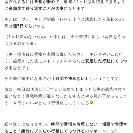
習慣化するには
最初が肝心
で、最初の1ヶ月は習慣化できるよう
に
高頻度で繰り返すことが大事
になります！
例えば、ウォーキングや筋トレをしようと決意したら最初の1ヶ
月は
週5日ぐらい
やる！
（1ヶ月諦めないためにやるには、今の習慣に新しい習慣をくっ
つけるのが大事）
（例）帰宅後に荷物を玄関に置いたらウォーキングやジムに行
く、歯磨きした後にストレッチをするなど
安定した行動にくっつ
ける
などです。
その際に重要になるのが【
時間で決めない
】ということです。
仮に、毎日21:00に〇〇すると決めてしまうと仕事の残業や付き
合いなどで帰宅時間が遅くなったりするとやる気が下がってしま
う…今日はいいやとなり習慣化しにくくなる
繰り返しになりますが、
時間で習慣を管理しない！場面で管理す
ること！絶対にブレない行動にくっつける
のがポイントです！