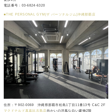
電話番号：03-6824-6320
■THE PERSONAL GYM(ザ パーソナルジム)沖縄那覇店
住所：〒902-0069 沖縄県那覇市松島1丁目11番13号 C&C 2F
マクドナルド真嘉比古島店
向かいの洋風な白い建物2階