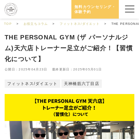
無料カウンセリング・
体験予約
TOP
お役立ちコラム
フィットネス/ダイエット
THE PERSO
THE PERSONAL GYM (ザ パーソナルジ
ム)天六店トレーナー足立がご紹介！【習慣
化について】
公開日：2025年04月23日 最終更新日：2025年05月01日
フィットネス/ダイエット
天神橋筋六丁目店