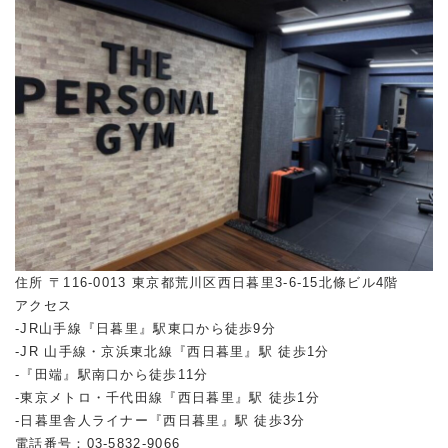
住所 〒116-0013 東京都荒川区西日暮里3-6-15北條ビル4階
アクセス
-JR山手線『日暮里』駅東口から徒歩9分
-JR 山手線・京浜東北線『西日暮里』駅 徒歩1分
-『田端』駅南口から徒歩11分
-東京メトロ・千代田線『西日暮里』駅 徒歩1分
-日暮里舎人ライナー『西日暮里』駅 徒歩3分
電話番号：03-5832-9066