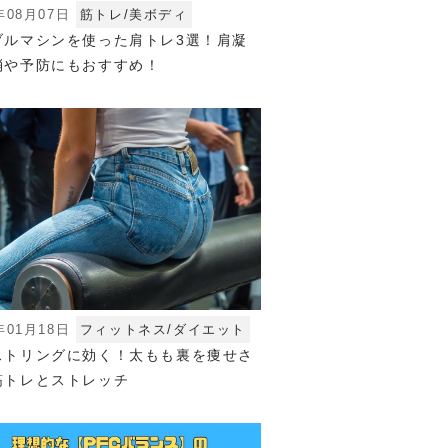
年08月07日
筋トレ/美ボディ
ブルマシンを使った肩トレ3選！肩凝
消や予防にもおすすめ！
年01月18日
フィットネス/ダイエット
ストリングに効く！太もも裏を痩せさ
筋トレとストレッチ