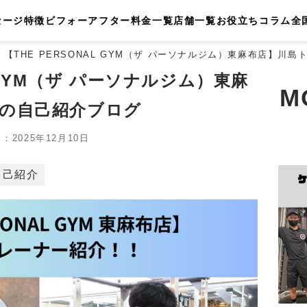
セージ
特徴
ビフォーアフター
料金一覧
店舗一覧
お役立ちコラム
全
【THE PERSONAL GYM（ザ パーソナルジム）東麻布店】川
L GYM（ザ パーソナルジム）東麻
M
の自己紹介ブログ
2025年12月10日
自己紹介