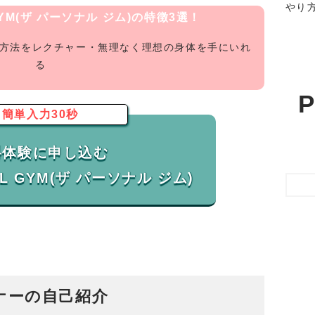
やり
 GYM(ザ パーソナル ジム)の特徴3選！
グ方法をレクチャー・無理なく理想の身体を手にいれ
る
P
簡単入力30秒
料体験に申し込む
ナーの自己紹介