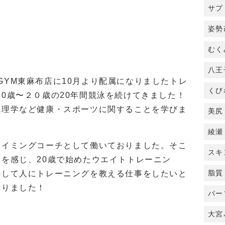
サプ
姿勢
むく
八王
L GYM東麻布店に10月より配属になりましたトレ
くび
0歳〜２０歳の20年間競泳を続けてきました！
生理学など健康・スポーツに関することを学びま
美尻
綾瀬
スイミングコーチとして働いておりました。そこ
スキ
を感じ、20歳で始めたウエイトトレーニン
脂質
かして人にトレーニングを教える仕事をしたいと
なりました！
パー
大宮