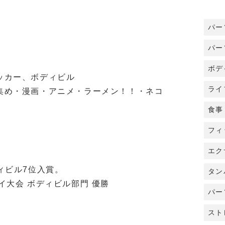
パー
パー
ボデ
ッカー、ボディビル
ライ
集め・漫画・アニメ・ラーメン！！・ネコ
食事
フィ
エク
ィビル7位入賞。
タン
京ベイ大会 ボディビル部門 優勝
パー
スト