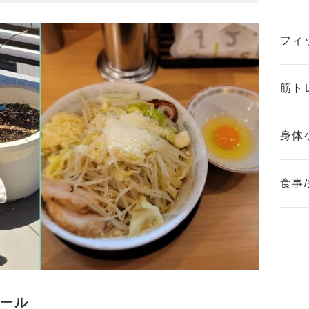
フィ
筋ト
身体
食事
ィール