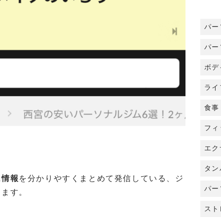
パー
パー
ボデ
ライ
食事
フィ
エク
タン
ム情報
を分かりやすくまとめて発信している、ジ
パー
ります。
スト