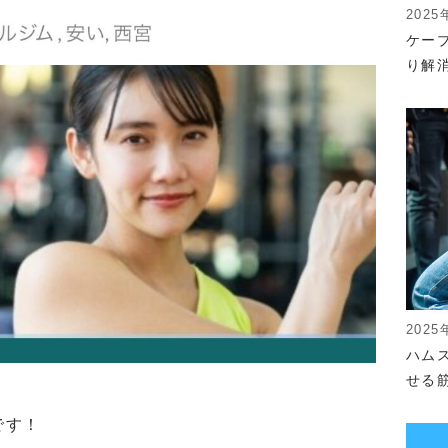
2025
ケー
り解
2025
ハム
せる
店です！