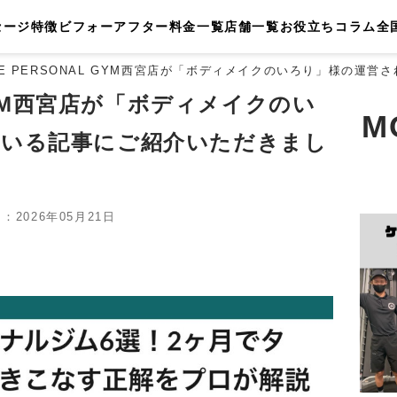
セージ
特徴
ビフォーアフター
料金一覧
店舗一覧
お役立ちコラム
全
HE PERSONAL GYM西宮店が「ボディメイクのいろり」様の運
 GYM西宮店が「ボディメイクのい
M
ている記事にご紹介いただきまし
2026年05月21日