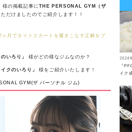
」
様の掲載記事に
THE PERSONAL GYM（ザ
いただけましたのでご紹介します！！
2ヶ月でタイトスカートを履きこなす正解をプ
クのいろり」
様がどの様なジムなのか？
2024
『P
メイクのいろり
」
様をご紹介いたします！
イク成
ONAL GYM(ザ パーソナル ジム)