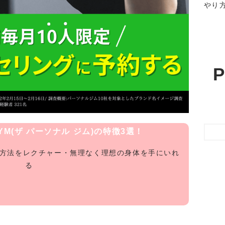
やり
P
 GYM(ザ パーソナル ジム)の特徴3選！
グ方法をレクチャー・無理なく理想の身体を手にいれ
る