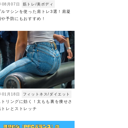
年08月07日
筋トレ/美ボディ
ブルマシンを使った肩トレ3選！肩凝
消や予防にもおすすめ！
年01月18日
フィットネス/ダイエット
ストリングに効く！太もも裏を痩せさ
筋トレとストレッチ