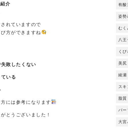
覧紹介
有酸
較
姿勢
信されていますので
むく
選び方ができますね
八王
！
くび
美尻
で失敗したくない
綾瀬
している
スキ
い
脂質
る方には参考になります
パー
りがとうございました！
大宮