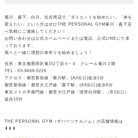
菊川、森下、白川、住吉周辺で「ダイエットを始めたい」「体を
変えたい」という方はぜひTHE PERSONAL GYM菊川・森下店
へ気軽にご連絡してください！
お問い合わせは公式ホームページまたは電話、公式LINEにて承
っております。
我々と一緒に理想の体作りを始めましょう！
住所：東京都墨田区菊川2丁目５−４ クレール菊川２階
TEL：03-5669-0226
アクセス：都営新宿線「菊川駅」(A2出口)徒歩2分
都営新宿線・都営大江戸線「森下駅」(A6出口)徒歩9分
東京メトロ半蔵門線・都営大江戸線「清澄白河駅」（
B2
出口）
徒歩
10
分
THE PERSONAL GYM（ザパーソナルジム）の店舗情報は
⬇︎⬇︎⬇︎