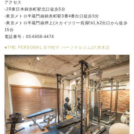
アクセス
-JR東日本錦糸町駅北口徒歩5分
-東京メトロ半蔵門線錦糸町駅3番4番出口徒歩5分
-東京メトロ半蔵門線押上(スカイツリー前)駅b1,b2出口から徒歩
15分
電話番号：03-6658-4474
■THE PERSONAL GYM(ザ パーソナルジム)六本木店