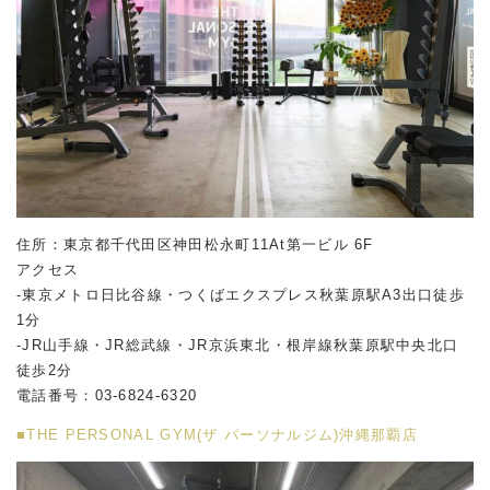
住所：東京都千代田区神田松永町11At第一ビル 6F
アクセス
-東京メトロ日比谷線・つくばエクスプレス秋葉原駅A3出口徒歩
1分
-JR山手線・JR総武線・JR京浜東北・根岸線秋葉原駅中央北口
徒歩2分
電話番号：03-6824-6320
■THE PERSONAL GYM(ザ パーソナルジム)沖縄那覇店