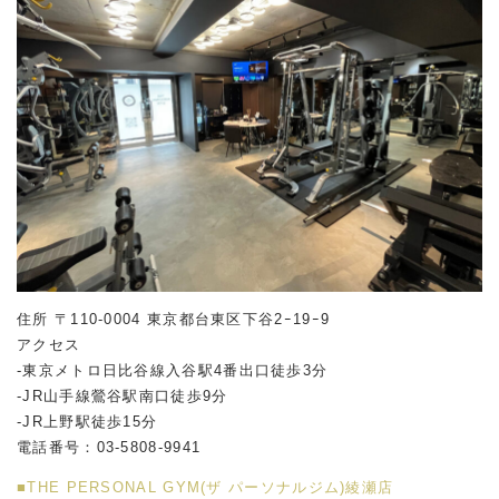
住所 〒110-0004 東京都台東区下谷2ｰ19ｰ9
アクセス
-東京メトロ日比谷線入谷駅4番出口徒歩3分
-JR山手線鶯谷駅南口徒歩9分
-JR上野駅徒歩15分
電話番号：03-5808-9941
■THE PERSONAL GYM(ザ パーソナルジム)綾瀬店