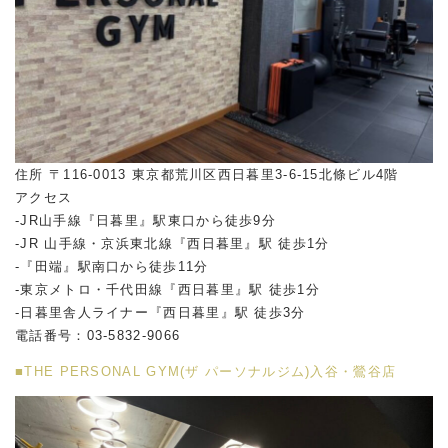
住所 〒116-0013 東京都荒川区西日暮里3-6-15北條ビル4階
アクセス
-JR山手線『日暮里』駅東口から徒歩9分
-JR 山手線・京浜東北線『西日暮里』駅 徒歩1分
-『田端』駅南口から徒歩11分
-東京メトロ・千代田線『西日暮里』駅 徒歩1分
-日暮里舎人ライナー『西日暮里』駅 徒歩3分
電話番号：03-5832-9066
■THE PERSONAL GYM(ザ パーソナルジム)入谷・鶯谷店