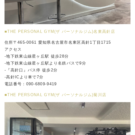
■THE PERSONAL GYM(ザ パーソナルジム)名東高針店
住所〒465-0061 愛知県名古屋市名東区高針1丁目1715
アクセス
-地下鉄東山線星ヶ丘駅 徒歩28分
-地下鉄東山線星ヶ丘駅より名鉄バスで9分
-『高針口』バス停 徒歩2分
-高針ICより車で7分
電話番号：090-6809-9419
■THE PERSONAL GYM(ザ パーソナルジム)菊川店