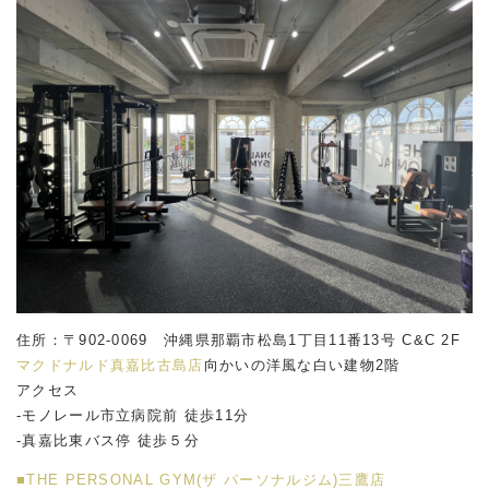
住所：〒902-0069 沖縄県那覇市松島1丁目11番13号 C&C 2F
マクドナルド真嘉比古島店
向かいの洋風な白い建物2階
アクセス
-モノレール市立病院前 徒歩11分
-真嘉比東バス停 徒歩５分
■THE PERSONAL GYM(ザ パーソナルジム)三鷹店