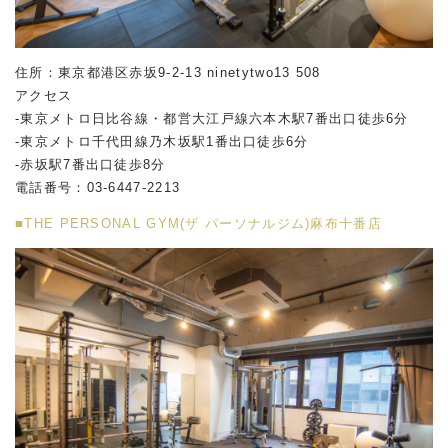
住所：東京都港区赤坂
9-2-13 ninetytwo13 508
アクセス
-東京メトロ日比谷線・都営大江戸線六本木駅
7
番出口徒歩
6
分
-東京メトロ千代田線乃木坂駅
1
番出口徒歩
6
分
-赤坂駅
7
番出口徒歩
8
分
電話番号：
03-6447-2213
■THE PERSONAL GYM(ザ パーソナルジム)麻布十番店