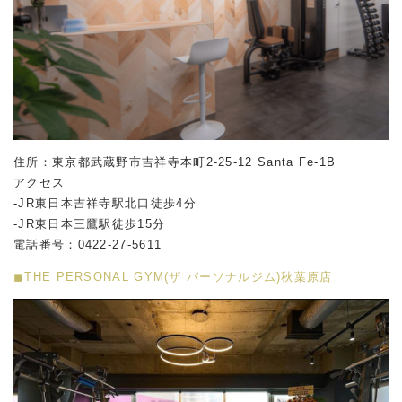
住所：東京都武蔵野市吉祥寺本町2-25-12 Santa Fe-1B
アクセス
-JR東日本吉祥寺駅北口徒歩4分
-JR東日本三鷹駅徒歩15分
電話番号：0422-27-5611
◼︎THE PERSONAL GYM(ザ パーソナルジム)秋葉原店