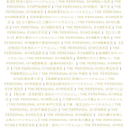
歓迎】阿佐ヶ谷のパーソナルジム｜THE PERSONAL GYM阿佐ヶ谷店
|
THE
PERSONAL GYM門前仲町店
|
THE PERSONAL GYM菊川・森下店
|
THE
PERSONAL GYM船堀店
|
錦糸町駅5分のパーソナルジム｜THE PERSONAL
GYM錦糸町店
|
吉祥寺駅4分のパーソナルジム｜THE PERSONAL GYM吉祥寺
店
|
【口コミ数No.1】三鷹のパーソナルジム｜THE PERSONAL GYM三鷹
店
|
THE PERSONAL GYM国分寺店
|
THE PERSONAL GYM府中店
|
THE
PERSONAL GYM八王子店
|
THE PERSONAL GYM日本橋店
|
【口コミ星
5.0】麻布十番のパーソナルジム｜THE PERSONAL GYM麻布十番店
|
THE
PERSONAL GYM麻布十番店ANNEX
|
THE PERSONAL GYM東麻布店
|
【完
全個室】六本木のパーソナルジム｜THE PERSONAL GYM六本木店
|
THE
PERSONAL GYM五反田店
|
THE PERSONAL GYM蒲田店
|
板橋駅1分のパー
ソナルジム｜THE PERSONAL GYM板橋店
|
西巣鴨で口コミ数No.1｜THE
PERSONAL GYM西巣鴨店（板橋ANNEX店）
|
THE PERSONAL GYM赤羽
店
|
THE PERSONAL GYM日暮里店
|
THE PERSONAL GYM上野入谷店
|
平塚駅西口から5分｜THE PERSONAL GYM 平塚店
|
THE PERSONAL
GYM広島本通り店
|
【高槻駅徒歩4分】高槻のパーソナルジム｜THE
PERSONAL GYM高槻店
|
西宮北口駅3分のパーソナルジム｜THE PERSONAL
GYM 西宮店
|
THE PERSONAL GYM浜松店
|
THE PERSONAL GYMつくば
店
|
【初心者・女性歓迎】仙台のパーソナルジム｜THE PERSONAL GYM仙台
店
|
THE PERSONAL GYM岡山店
|
三宮駅4分手ぶらで通えるパーソナルジム
| THE PERSONAL GYM 神戸三宮店
|
千種・覚王山のパーソナルジム｜THE
PERSONAL GYM千種覚王山店
|
THE PERSONAL GYM高崎店
|
THE
PERSONAL GYM大宮店
|
THE PERSONAL GYM横浜店
|
【本八幡で女性に
人気のパーソナルジム】THE PERSONAL GYM 本八幡店
|
THE PERSONAL
GYMあま市甚目寺店
|
名古屋・栄のパーソナルジム｜THE PERSONAL GYM名