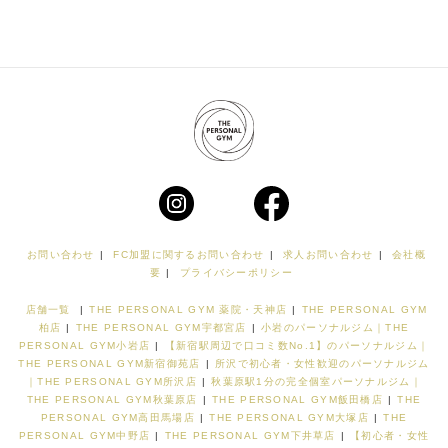
お問い合わせ
|
FC加盟に関するお問い合わせ
|
求人お問い合わせ
|
会社概
要
|
プライバシーポリシー
店舗一覧
|
THE PERSONAL GYM 薬院・天神店
|
THE PERSONAL GYM
柏店
|
THE PERSONAL GYM宇都宮店
|
小岩のパーソナルジム｜THE
PERSONAL GYM小岩店
|
【新宿駅周辺で口コミ数No.1】のパーソナルジム｜
THE PERSONAL GYM新宿御苑店
|
所沢で初心者・女性歓迎のパーソナルジム
｜THE PERSONAL GYM所沢店
|
秋葉原駅1分の完全個室パーソナルジム｜
THE PERSONAL GYM秋葉原店
|
THE PERSONAL GYM飯田橋店
|
THE
PERSONAL GYM高田馬場店
|
THE PERSONAL GYM大塚店
|
THE
PERSONAL GYM中野店
|
THE PERSONAL GYM下井草店
|
【初心者・女性