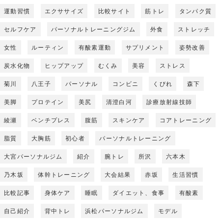
運動習慣
エクササイズ
比較サイト
筋トレ
タンパク質
セルフケア
パーソナルトレーニングジム
外食
ストレッチ
女性
ルーティン
有酸素運動
サプリメント
姿勢改善
炭水化物
ヒップアップ
むくみ
美容
ストレス
菊川
八王子
パーソナル
コンビニ
くびれ
森下
美脚
プロテイン
美尻
清澄白河
診療放射線技師
綾瀬
ベンチプレス
腹筋
スキンケア
コアトレーニング
脂質
大胸筋
初心者
パーソナルトレーニング
大宮パーソナルジム
紹介
腕トレ
所沢
六本木
乃木坂
体幹トレーニング
大会結果
赤坂
生活習慣
比較記事
身体ケア
睡眠
ダイエット、食事
有酸素
自己紹介
背中トレ
浜松パーソナルジム
モデル