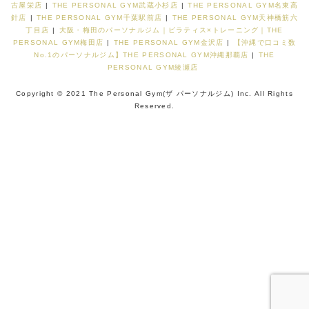
古屋栄店
|
THE PERSONAL GYM武蔵小杉店
|
THE PERSONAL GYM名東高
針店
|
THE PERSONAL GYM千葉駅前店
|
THE PERSONAL GYM天神橋筋六
丁目店
|
大阪・梅田のパーソナルジム｜ピラティス×トレーニング｜THE
PERSONAL GYM梅田店
|
THE PERSONAL GYM金沢店
|
【沖縄で口コミ数
No.1のパーソナルジム】THE PERSONAL GYM沖縄那覇店
|
THE
PERSONAL GYM綾瀬店
Copyright © 2021 The Personal Gym(ザ パーソナルジム) Inc. All Rights
Reserved.