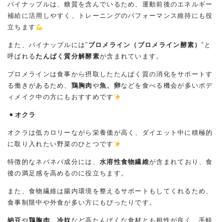
パイナップルは、糖質を含んでいるため、運動前後のエネルギー
補給に活用しやすく、トレーニングのパフォーマンス維持にも役
立ちます
また、パイナップルには”
ブロメライン（ブロメライン酵素）
”と
呼ばれる
たんぱく質分解酵素
が含まれています。
ブロメラインは食事から摂取したたんぱく質の消化をサポートす
る働きがあるため、
鶏胸肉
や
魚、卵
などを食べる機会が多いボデ
ィメイク中の方にもおすすめです
オクラ
オクラは低カロリーながら栄養価が高く、ダイエット中に積極的
に取り入れたい野菜のひとつです
特徴的なネバネバ成分には、
水溶性食物繊維
が含まれており、食
後の満足感を高めるのに役立ちます。
また、食物繊維は腸内環境を整えるサポートもしてくれるため、
食事制限中や外食が多い方にもぴったりです。
納豆
や
鶏胸肉
、
冷奴
など高たんぱくな食材とも相性が良く、手軽