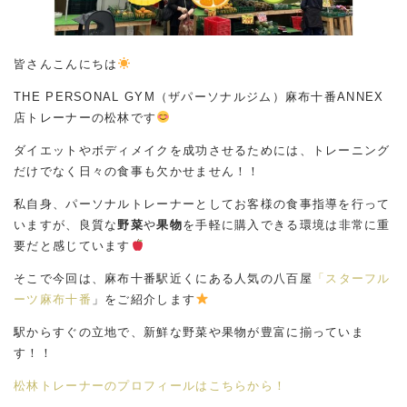
皆さんこんにちは
THE PERSONAL GYM（ザパーソナルジム）麻布十番ANNEX
店トレーナーの松林です
ダイエットやボディメイクを成功させるためには、トレーニング
だけでなく日々の食事も欠かせません！！
私自身、パーソナルトレーナーとしてお客様の食事指導を行って
いますが、良質な
野菜
や
果物
を手軽に購入できる環境は非常に重
要だと感じています
そこで今回は、麻布十番駅近くにある人気の八百屋
「スターフル
ーツ麻布十番
」をご紹介します
駅からすぐの立地で、新鮮な野菜や果物が豊富に揃っていま
す！！
松林トレーナーのプロフィールはこちらから！