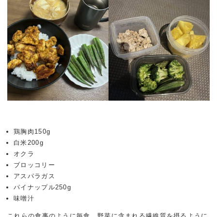
鶏胸肉150g
白米200g
オクラ
ブロッコリー
アスパラガス
パイナップル250g
味噌汁
これらの食事のように毎食、野菜に含まれる繊維質を摂るように