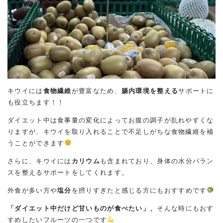
キウイには
食物繊維
が豊富なため、
腸内環境を整える
サポートに
も役立ちます！！
ダイエット中は食事量の変化によってお腹の調子が乱れやすくな
りますが、キウイを取り入れることで不足しがちな食物繊維を補
うことができます
さらに、キウイには
カリウム
も含まれており、身体の水分バラン
スを整えるサポートをしてくれます。
外食が多い方や
塩分
を摂りすぎたと感じる方にもおすすめです
「ダイエット中だけど甘いものが食べたい」、
そんな時にもおす
すめしたいフルーツの一つです