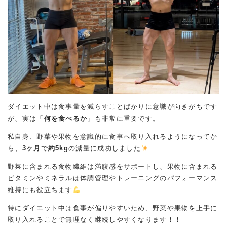
ダイエット中は食事量を減らすことばかりに意識が向きがちです
が、実は「
何を食べるか
」も非常に重要です。
私自身、野菜や果物を意識的に食事へ取り入れるようになってか
ら、
3ヶ月
で
約5kg
の減量に成功しました
野菜に含まれる食物繊維は満腹感をサポートし、果物に含まれる
ビタミンやミネラルは体調管理やトレーニングのパフォーマンス
維持にも役立ちます
特にダイエット中は食事が偏りやすいため、野菜や果物を上手に
取り入れることで無理なく継続しやすくなります！！