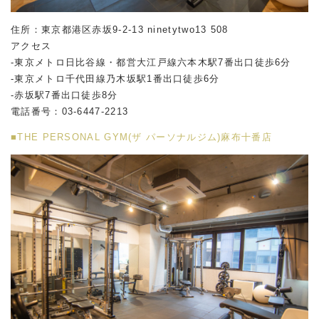
住所：東京都港区赤坂
9-2-13 ninetytwo13 508
アクセス
-東京メトロ日比谷線・都営大江戸線六本木駅
7
番出口徒歩
6
分
-東京メトロ千代田線乃木坂駅
1
番出口徒歩
6
分
-赤坂駅
7
番出口徒歩
8
分
電話番号：
03-6447-2213
■THE PERSONAL GYM(ザ パーソナルジム)麻布十番店