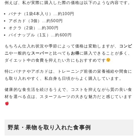
例えば、私が実際に購入した際の価格は以下のような内容です。
バナナ（1袋4本入り）…約100円
アボカド（3個）…約500円
オクラ（2袋）…約300円
パイナップル（1玉）…約600円
もちろん仕入れ状況や季節によって価格は変動しますが、
コンビ
ニ
や一般的な
スーパー
と比べても
お得
に購入できることが多く、
ダイエット中の食費を抑えたい方にもおすすめです
特にバナナやアボカドは、トレーニング前後の栄養補給や間食に
も取り入れやすく、私自身も日頃からよく購入しています。
健康的な食生活を続けるうえで、コストを抑えながら質の良い食
材を選べる点は、スターフルーツの大きな魅力だと感じています
野菜・果物を取り入れた食事例