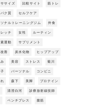
クササイズ
比較サイト
筋トレ
ンパク質
セルフケア
ーソナルトレーニングジム
外食
トレッチ
女性
ルーティン
酸素運動
サプリメント
勢改善
炭水化物
ヒップアップ
くみ
美容
ストレス
菊川
王子
パーソナル
コンビニ
びれ
森下
美脚
プロテイン
尻
清澄白河
診療放射線技師
瀬
ベンチプレス
腹筋