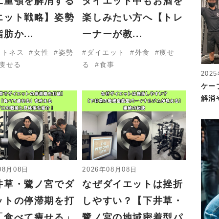
二重顎を解消する
ダイエット中もお酒を
エット戦略】姿勢
楽しみたい方へ【トレ
肪か...
ーナーが教...
ットネス
女性
姿勢
ダイエット
外食
痩せ
痩せる
る
食事
202
ケー
解消
08月08日
2026年08月08日
井草・鷺ノ宮でダ
なぜダイエットは挫折
ットの停滞期を打
しやすい？【下井草・
「食べて痩せる」
鷺ノ宮の地域密着型パ