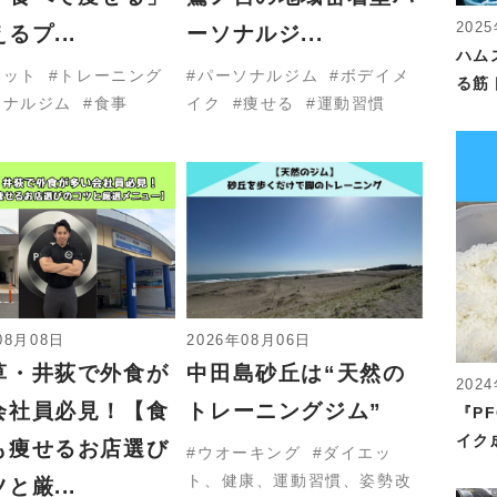
202
るプ...
ーソナルジ...
ハム
エット
トレーニング
パーソナルジム
ボデイメ
る筋
ソナルジム
食事
イク
痩せる
運動習慣
08月08日
2026年08月06日
草・井荻で外食が
中田島砂丘は“天然の
202
会社員必見！【食
トレーニングジム”
『P
イク
も痩せるお店選び
ウオーキング
ダイエッ
ト、健康、運動習慣、姿勢改
と厳...