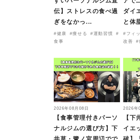
すいパーソナルジム直
アで
伝】ストレスの食べ過
ダイ
ぎをなかっ...
と体脂
健康
痩せる
運動習慣
フィ
食事
改善
2026年08月08日
2026年
【食事管理付きパーソ
【下
ナルジムの選び方】下
イエ
井草・鷺ノ宮周辺でで
破】