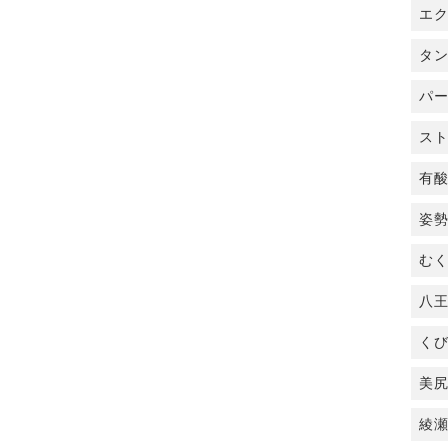
エ
タ
パ
ス
有
姿
む
八
く
美
綾