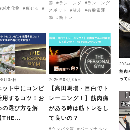
善
ランニング
ランニング
炭水化物
痩せる
スポット
散歩
有酸素運
動
筋トレ
202
筋肉
って
08月05日
2026年08月05日
エット中にコンビ
【高田馬場・目白でト
活用するコツ！お
レーニング！】筋肉痛
めの選び方を解
がある時は筋トレをし
THE...
て良いの？
タンパク質
パーソナルジ