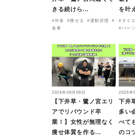
きる続けら...
を叶え
外食
痩せる
運動習慣
ダイ
食事
パー
2026年08月08日
2026年
【下井草・鷺ノ宮エリ
下井
アでリバウンド卒
多い
業！】女性が無理なく
べて
痩せ体質を作る...
のコツ