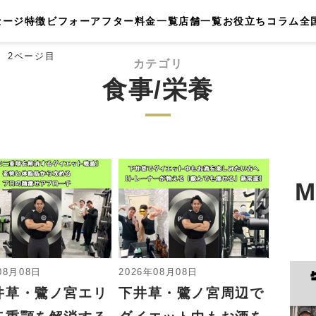
セージ
特徴
ビフォーアフター
料金一覧
店舗一覧
お役立ちコラム
全
2ページ目
カテゴリ
食事/栄養
M
08月08日
2026年08月08日
井草・鷺ノ宮エリ
下井草・鷺ノ宮周辺で