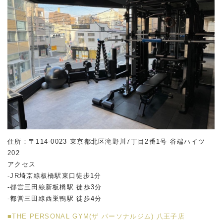
住所：〒114-0023 東京都北区滝野川7丁目2番1号 谷端ハイツ
202
アクセス
-JR埼京線板橋駅東口徒歩1分
-都営三田線新板橋駅 徒歩3分
-都営三田線西巣鴨駅 徒歩4分
■THE PERSONAL GYM(ザ パーソナルジム) 八王子店