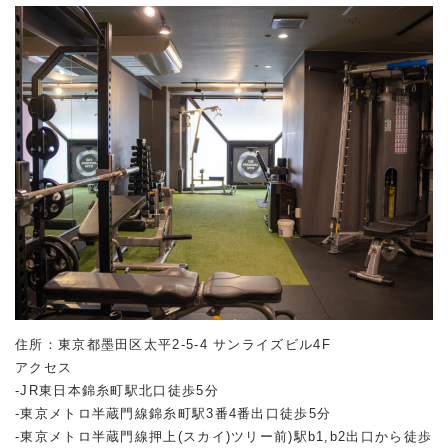
住所：東京都墨田区太平2-5-4 サンライズビル4F
アクセス
-JR東日本錦糸町駅北口徒歩5分
-東京メトロ半蔵門線錦糸町駅3番4番出口徒歩5分
-東京メトロ半蔵門線押上(スカイ)ツリー前)駅b1,b2出口から徒歩