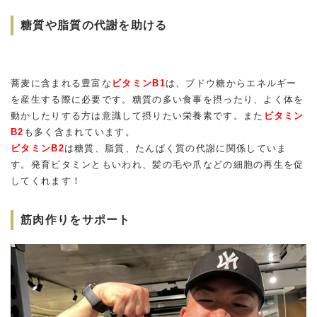
糖質や脂質の代謝を助ける
蕎麦に含まれる豊富な
ビタミンB1
は、ブドウ糖からエネルギー
を産生する際に必要です。糖質の多い食事を摂ったり、よく体を
動かしたりする方は意識して摂りたい栄養素です。また
ビタミン
B2
も多く含まれています。
ビタミンB2
は糖質、脂質、たんぱく質の代謝に関係していま
す。発育ビタミンともいわれ、髪の毛や爪などの細胞の再生を促
してくれます！
筋肉作りをサポート