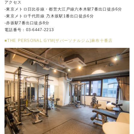
アクセス
-東京メトロ日比谷線・都営大江戸線六本木駅
7
番出口徒歩
6
分
-東京メトロ千代田線 乃木坂駅
1
番出口徒歩
6
分
-赤坂駅
7
番出口徒歩
8
分
電話番号：
03-6447-2213
■THE PERSONAL GYM(ザパーソナルジム)麻布十番店