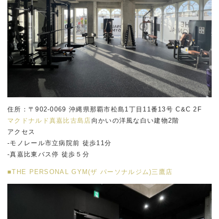
住所：〒902-0069 沖縄県那覇市松島1丁目11番13号 C&C 2F
マクドナルド真嘉比古島店
向かいの洋風な白い建物2階
アクセス
-モノレール市立病院前 徒歩11分
-真嘉比東バス停 徒歩５分
■THE PERSONAL GYM(ザ パーソナルジム)三鷹店