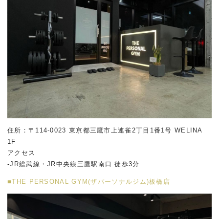
住所：〒114-0023 東京都三鷹市上連雀2丁目1番1号 WELINA
1F
アクセス
-JR総武線・JR中央線三鷹駅南口 徒歩3分
■THE PERSONAL GYM(ザパーソナルジム)板橋店