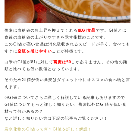
蕎麦は血糖値の急上昇を抑えてくれる
低GI食品
です。GI値とは
食後の血糖値の上がりやすさを示す指標のことです。
このGI値が高い食品は消化吸収されるスピードが早く、食べても
すぐに
空腹を感じやすい
ことが特徴です。
白米のGI値が81に対して
蕎麦は50
しかありません。その他の麺
類と比べても低い数値となっています。
そのためGI値が低い蕎麦はダイエット中にオススメの食べ物と言
えます。
※GI値についてさらに詳しく解説している記事もありますので
GI値についてもっと詳しく知りたい、蕎麦以外にGI値が低い食
材って何があるの？
など詳しく知りたい方は下記の記事もご覧ください！
炭水化物のGI値って何？GI値を詳しく解説！