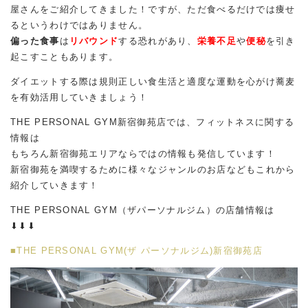
屋さんをご紹介してきました！ですが、ただ食べるだけでは痩せ
るというわけではありません。
偏った食事
は
リバウンド
する恐れがあり、
栄養不足
や
便秘
を引き
起こすこともあります。
ダイエットする際は規則正しい食生活と適度な運動を心がけ蕎麦
を有効活用していきましょう！
THE PERSONAL GYM新宿御苑店では、フィットネスに関する
情報は
もちろん新宿御苑エリアならではの情報も発信しています！
新宿御苑を満喫するために様々なジャンルのお店などもこれから
紹介していきます！
THE PERSONAL GYM（ザパーソナルジム）の店舗情報は
⬇︎⬇︎⬇︎
■THE PERSONAL GYM(ザ パーソナルジム)新宿御苑店