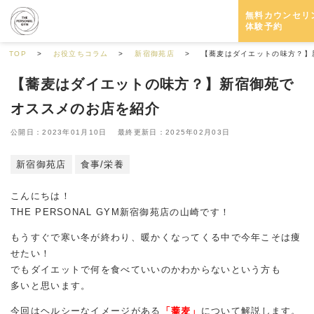
無料カウンセリ
体験予約
TOP
お役立ちコラム
新宿御苑店
【蕎麦はダイエットの味方？】
【蕎麦はダイエットの味方？】新宿御苑で
オススメのお店を紹介
公開日：2023年01月10日 最終更新日：2025年02月03日
新宿御苑店
食事/栄養
こんにちは！
THE PERSONAL GYM新宿御苑店の山崎です！
もうすぐで寒い冬が終わり、暖かくなってくる中で今年こそは痩
せたい！
でもダイエットで何を食べていいのかわからないという方も
多いと思います。
今回はヘルシーなイメージがある
「蕎麦」
について解説します。