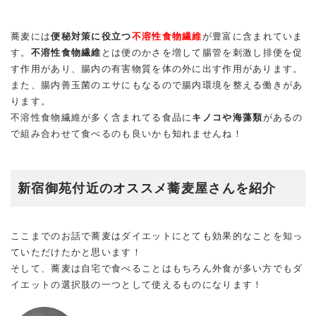
蕎麦には
便秘対策に役立つ
不溶性食物繊維
が豊富に含まれていま
す。
不溶性食物繊維
とは便のかさを増して腸管を刺激し排便を促
す作用があり、腸内の有害物質を体の外に出す作用があります。
また、腸内善玉菌のエサにもなるので腸内環境を整える働きがあ
ります。
不溶性食物繊維が多く含まれてる食品に
キノコや海藻類
があるの
で組み合わせて食べるのも良いかも知れませんね！
新宿御苑付近のオススメ蕎麦屋さんを紹介
ここまでのお話で蕎麦はダイエットにとても効果的なことを知っ
ていただけたかと思います！
そして、蕎麦は自宅で食べることはもちろん外食が多い方でもダ
イエットの選択肢の一つとして使えるものになります！