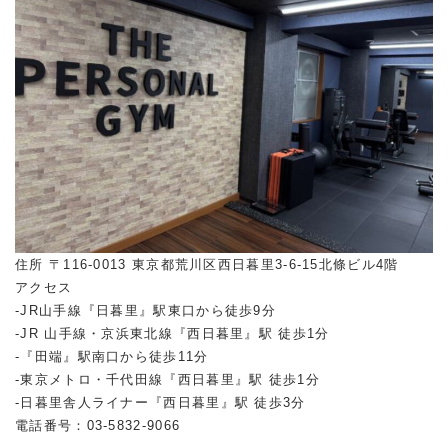
住所 〒116-0013 東京都荒川区西日暮里3-6-15北條ビル4階
アクセス
-JR山手線『日暮里』駅東口から徒歩9分
-JR 山手線・京浜東北線『西日暮里』駅 徒歩1分
-『田端』駅南口から徒歩11分
-東京メトロ・千代田線『西日暮里』駅 徒歩1分
-日暮里舎人ライナー『西日暮里』駅 徒歩3分
電話番号：03-5832-9066