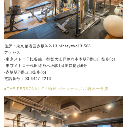
住所：東京都港区赤坂
9-2-13 ninetytwo13 508
アクセス
-東京メトロ日比谷線・都営大江戸線六本木駅
7
番出口徒歩
6
分
-東京メトロ千代田線乃木坂駅
1
番出口徒歩
6
分
-赤坂駅
7
番出口徒歩
8
分
電話番号：
03-6447-2213
■THE PERSONAL GYM(ザ パーソナルジム)麻布十番店