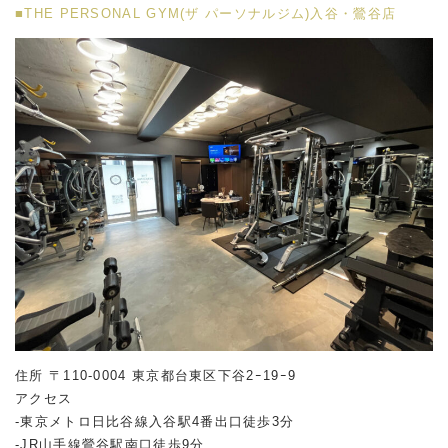
■THE PERSONAL GYM(ザ パーソナルジム)入谷・鶯谷店
住所 〒110-0004 東京都台東区下谷2ｰ19ｰ9
アクセス
-東京メトロ日比谷線入谷駅4番出口徒歩3分
-JR山手線鶯谷駅南口徒歩9分