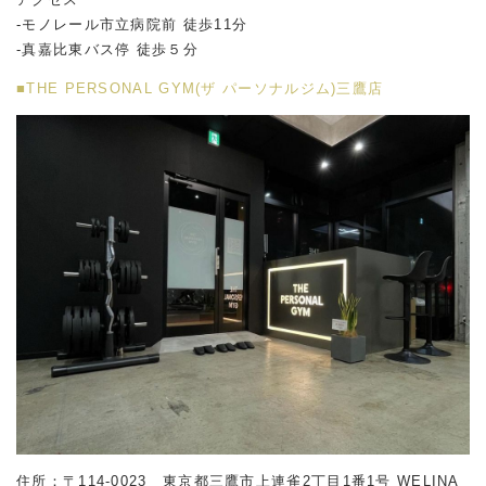
-モノレール市立病院前 徒歩11分
-真嘉比東バス停 徒歩５分
■THE PERSONAL GYM(ザ パーソナルジム)三鷹店
住所：〒114-0023 東京都三鷹市上連雀2丁目1番1号 WELINA