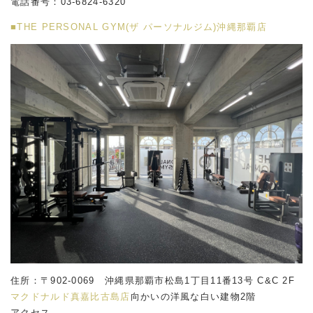
電話番号：03-6824-6320
■THE PERSONAL GYM(ザ パーソナルジム)沖縄那覇店
住所：〒902-0069 沖縄県那覇市松島1丁目11番13号 C&C 2F
マクドナルド真嘉比古島店
向かいの洋風な白い建物2階
アクセス