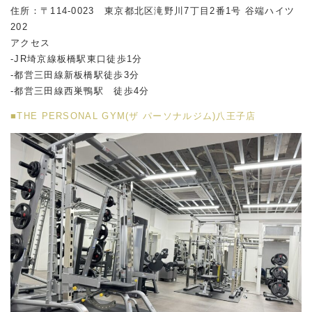
住所：〒114-0023 東京都北区滝野川7丁目2番1号 谷端ハイツ
202
アクセス
-JR埼京線板橋駅東口徒歩1分
-都営三田線新板橋駅徒歩3分
-都営三田線西巣鴨駅 徒歩4分
■THE PERSONAL GYM(ザ パーソナルジム)八王子店