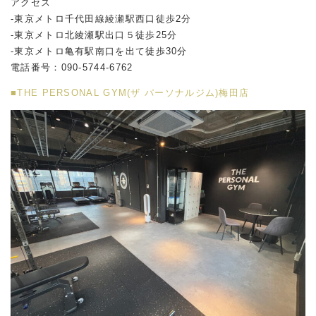
アクセス
-東京メトロ千代田線綾瀬駅西口徒歩2分
-東京メトロ北綾瀬駅出口５徒歩25分
-東京メトロ亀有駅南口を出て徒歩30分
電話番号：090-5744-6762
■THE PERSONAL GYM(ザ パーソナルジム)梅田店