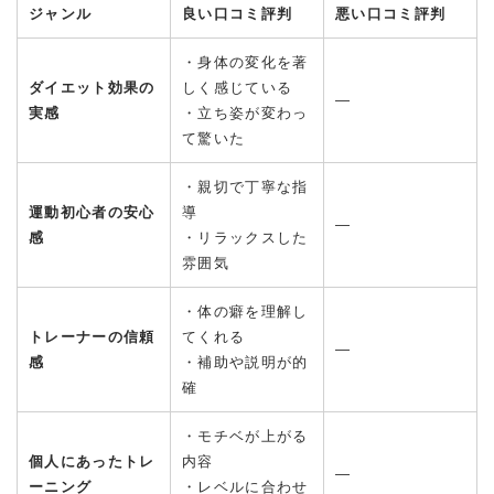
ジャンル
良い口コミ評判
悪い口コミ評判
・身体の変化を著
ダイエット効果の
しく感じている
―
実感
・立ち姿が変わっ
て驚いた
・親切で丁寧な指
運動初心者の安心
導
―
感
・リラックスした
雰囲気
・体の癖を理解し
トレーナーの信頼
てくれる
―
感
・補助や説明が的
確
・モチベが上がる
個人にあったトレ
内容
―
ーニング
・レベルに合わせ