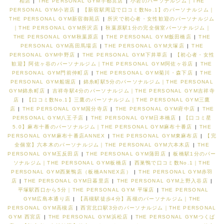
柏店
|
THE PERSONAL GYM宇都宮店
|
小岩のパーソナルジム｜THE
PERSONAL GYM小岩店
|
【新宿駅周辺で口コミ数No.1】のパーソナルジム｜
THE PERSONAL GYM新宿御苑店
|
所沢で初心者・女性歓迎のパーソナルジム
｜THE PERSONAL GYM所沢店
|
秋葉原駅1分の完全個室パーソナルジム｜
THE PERSONAL GYM秋葉原店
|
THE PERSONAL GYM飯田橋店
|
THE
PERSONAL GYM高田馬場店
|
THE PERSONAL GYM大塚店
|
THE
PERSONAL GYM中野店
|
THE PERSONAL GYM下井草店
|
【初心者・女性
歓迎】阿佐ヶ谷のパーソナルジム｜THE PERSONAL GYM阿佐ヶ谷店
|
THE
PERSONAL GYM門前仲町店
|
THE PERSONAL GYM菊川・森下店
|
THE
PERSONAL GYM船堀店
|
錦糸町駅5分のパーソナルジム｜THE PERSONAL
GYM錦糸町店
|
吉祥寺駅4分のパーソナルジム｜THE PERSONAL GYM吉祥寺
店
|
【口コミ数No.1】三鷹のパーソナルジム｜THE PERSONAL GYM三鷹
店
|
THE PERSONAL GYM国分寺店
|
THE PERSONAL GYM府中店
|
THE
PERSONAL GYM八王子店
|
THE PERSONAL GYM日本橋店
|
【口コミ星
5.0】麻布十番のパーソナルジム｜THE PERSONAL GYM麻布十番店
|
THE
PERSONAL GYM麻布十番店ANNEX
|
THE PERSONAL GYM東麻布店
|
【完
全個室】六本木のパーソナルジム｜THE PERSONAL GYM六本木店
|
THE
PERSONAL GYM五反田店
|
THE PERSONAL GYM蒲田店
|
板橋駅1分のパー
ソナルジム｜THE PERSONAL GYM板橋店
|
西巣鴨で口コミ数No.1｜THE
PERSONAL GYM西巣鴨店（板橋ANNEX店）
|
THE PERSONAL GYM赤羽
店
|
THE PERSONAL GYM日暮里店
|
THE PERSONAL GYM上野入谷店
|
平塚駅西口から5分｜THE PERSONAL GYM 平塚店
|
THE PERSONAL
GYM広島本通り店
|
【高槻駅徒歩4分】高槻のパーソナルジム｜THE
PERSONAL GYM高槻店
|
西宮北口駅3分のパーソナルジム｜THE PERSONAL
GYM 西宮店
|
THE PERSONAL GYM浜松店
|
THE PERSONAL GYMつくば