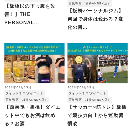
西巣鴨店（板橋ANNEX店）
【板橋民の下っ腹を改
【板橋パーソナルジム】
善！】THE
何回で身体は変わる？変
PERSONAL...
化の目...
2026年08月05日
2026年08月05日
フィットネス/ダイエット
フィットネス/ダイエット
西巣鴨店（板橋ANNEX店）
西巣鴨店（板橋ANNEX店）
【西巣鴨・板橋】ダイエ
【サッカー×筋トレ】板橋
ット中でもお酒は飲め
で競技力向上から運動習
る？お酒...
慣改...