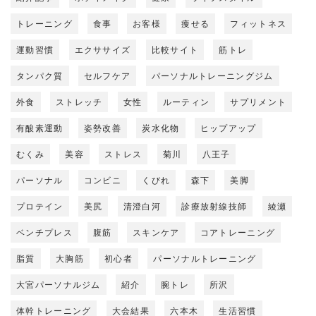
トレーニング
食事
お客様
痩せる
フィットネス
運動習慣
エクササイズ
比較サイト
筋トレ
タンパク質
セルフケア
パーソナルトレーニングジム
外食
ストレッチ
女性
ルーティン
サプリメント
有酸素運動
姿勢改善
炭水化物
ヒップアップ
むくみ
美容
ストレス
菊川
八王子
パーソナル
コンビニ
くびれ
森下
美脚
プロテイン
美尻
清澄白河
診療放射線技師
綾瀬
ベンチプレス
腹筋
スキンケア
コアトレーニング
脂質
大胸筋
初心者
パーソナルトレーニング
大宮パーソナルジム
紹介
腕トレ
所沢
体幹トレーニング
大会結果
六本木
生活習慣