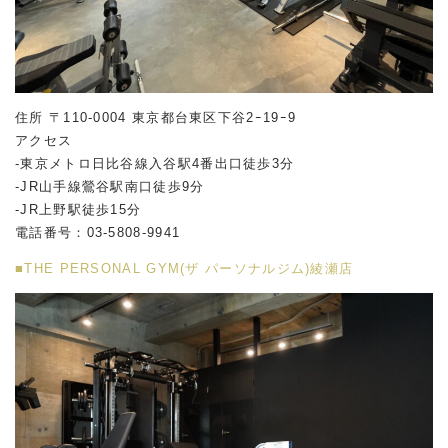
住所 〒110-0004 東京都台東区下谷2ｰ19ｰ9
アクセス
-東京メトロ日比谷線入谷駅4番出口徒歩3分
-JR山手線鶯谷駅南口徒歩9分
-JR上野駅徒歩15分
電話番号：03-5808-9941
■THE PERSONAL GYM(ザ パーソナルジム)綾瀬店