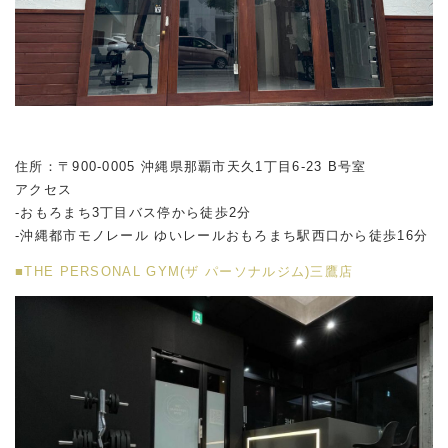
住所：〒900-0005 沖縄県那覇市天久1丁目6-23 B号室
アクセス
-おもろまち3丁目バス停から徒歩2分
-沖縄都市モノレール ゆいレールおもろまち駅西口から徒歩16分
■THE PERSONAL GYM(ザ パーソナルジム)三鷹店