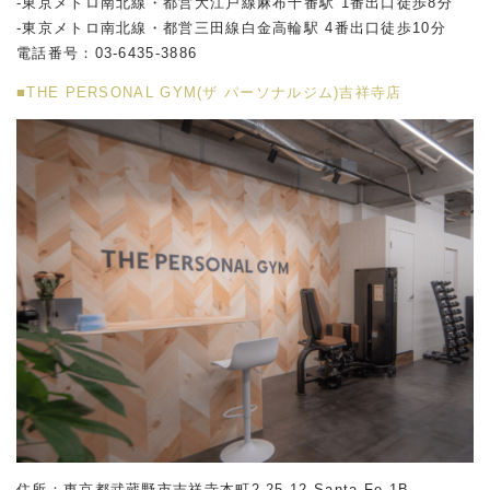
-東京メトロ南北線・都営大江戸線麻布十番駅 1番出口徒歩8分
-東京メトロ南北線・都営三田線白金高輪駅 4番出口徒歩10分
電話番号：
03-6435-3886
■THE PERSONAL GYM(ザ パーソナルジム)吉祥寺店
住所：東京都武蔵野市吉祥寺本町2-25-12 Santa Fe-1B