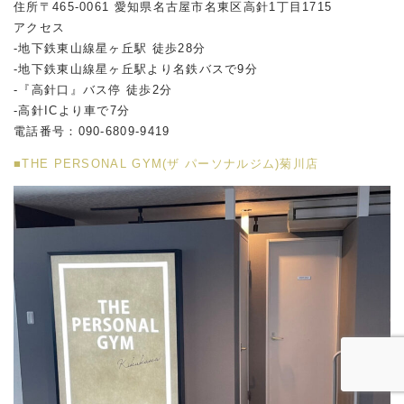
住所〒465-0061 愛知県名古屋市名東区高針1丁目1715
アクセス
-地下鉄東山線星ヶ丘駅 徒歩28分
-地下鉄東山線星ヶ丘駅より名鉄バスで9分
-『高針口』バス停 徒歩2分
-高針ICより車で7分
電話番号：090-6809-9419
■THE PERSONAL GYM(ザ パーソナルジム)菊川店