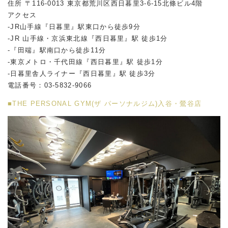
住所 〒116-0013 東京都荒川区西日暮里3-6-15北條ビル4階
アクセス
-JR山手線『日暮里』駅東口から徒歩9分
-JR 山手線・京浜東北線『西日暮里』駅 徒歩1分
-『田端』駅南口から徒歩11分
-東京メトロ・千代田線『西日暮里』駅 徒歩1分
-日暮里舎人ライナー『西日暮里』駅 徒歩3分
電話番号：03-5832-9066
■THE PERSONAL GYM(ザ パーソナルジム)入谷・鶯谷店