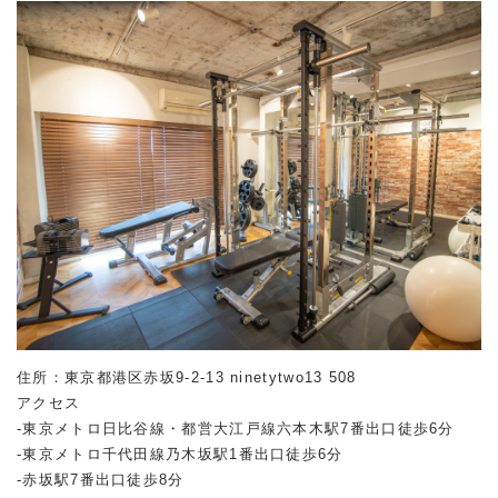
住所：東京都港区赤坂
9-2-13 ninetytwo13 508
アクセス
-東京メトロ日比谷線・都営大江戸線六本木駅
7
番出口徒歩
6
分
-東京メトロ千代田線乃木坂駅
1
番出口徒歩
6
分
-赤坂駅
7
番出口徒歩
8
分