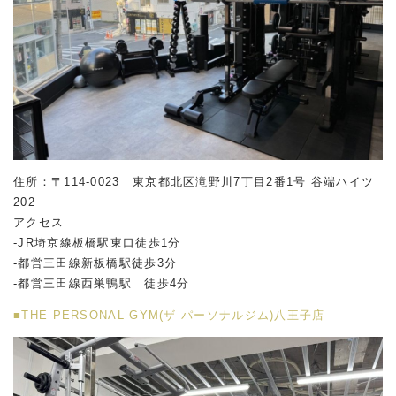
住所：〒114-0023 東京都北区滝野川7丁目2番1号 谷端ハイツ
202
アクセス
-JR埼京線板橋駅東口徒歩1分
-都営三田線新板橋駅徒歩3分
-都営三田線西巣鴨駅 徒歩4分
■THE PERSONAL GYM(ザ パーソナルジム)八王子店