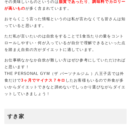
その美味しいものというのは
脂質であったり
、
調味料でカロリー
が高いもの
が多く含まれています。
おそらくこう言った情報というのは私が言わなくても皆さんは知
っていると思います。
ただ私が言いたいのは自炊をすることで1食当たりの量をコント
ロールしやすい・何が入っているが自分で理解できるといった点
を踏まえ自炊の方がダイエットに適しています。
お仕事柄なかなか自炊が難しい方はぜひ参考にしていただければ
と思います！
THE PERSONAL GYM（ザ パーソナルジム ）八王子店では外
食だけで
3ヶ月でマイナス７キロ
したお客様もいるので外食が多
いからダイエットできなと諦めないでしっかり選びながらダイエ
ットしていきましょう！
すき家