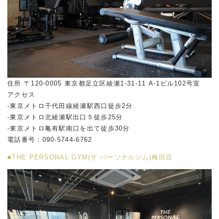
住所 〒120-0005 東京都足立区綾瀬1-31-11 A-1ビル102号室
アクセス
-東京メトロ千代田線綾瀬駅西口徒歩2分
-東京メトロ北綾瀬駅出口５徒歩25分
-東京メトロ亀有駅南口を出て徒歩30分
電話番号：090-5744-6762
■THE PERSONAL GYM(ザ パーソナルジム)梅田店