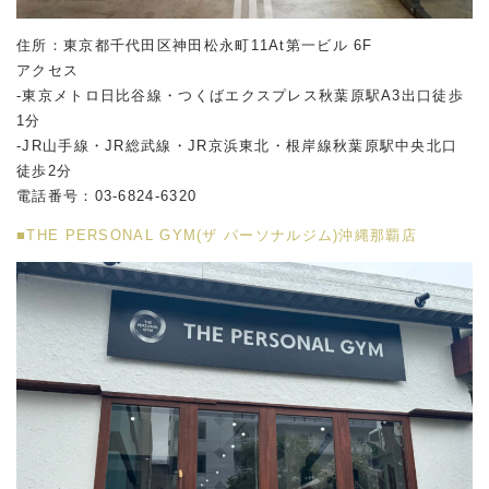
住所：東京都千代田区神田松永町11At第一ビル 6F
アクセス
-東京メトロ日比谷線・つくばエクスプレス秋葉原駅A3出口徒歩
1分
-JR山手線・JR総武線・JR京浜東北・根岸線秋葉原駅中央北口
徒歩2分
電話番号：03-6824-6320
■THE PERSONAL GYM(ザ パーソナルジム)沖縄那覇店