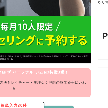
やり
P
 GYM(ザ パーソナル ジム)の特徴3選！
グ方法をレクチャー・無理なく理想の身体を手にいれ
る
簡単入力30秒