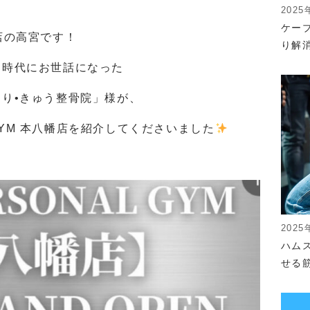
2025
ケー
八幡店の高宮です！
り解
部時代にお世話になった
り•きゅう整骨院」様が、
L GYM 本八幡店を紹介してくださいました
2025
ハム
せる