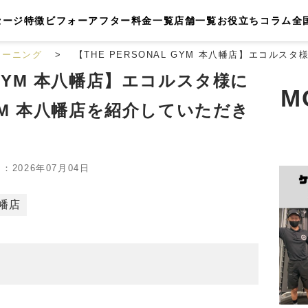
セージ
特徴
ビフォーアフター
料金一覧
店舗一覧
お役立ちコラム
全
レーニング
【THE PERSONAL GYM 本八幡店】エコルスタ
L GYM 本八幡店】エコルスタ様に
M
 GYM 本八幡店を紹介していただき
2026年07月04日
幡店