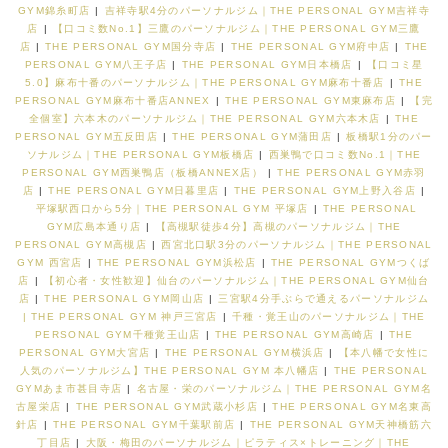
GYM錦糸町店
|
吉祥寺駅4分のパーソナルジム｜THE PERSONAL GYM吉祥寺
店
|
【口コミ数No.1】三鷹のパーソナルジム｜THE PERSONAL GYM三鷹
店
|
THE PERSONAL GYM国分寺店
|
THE PERSONAL GYM府中店
|
THE
PERSONAL GYM八王子店
|
THE PERSONAL GYM日本橋店
|
【口コミ星
5.0】麻布十番のパーソナルジム｜THE PERSONAL GYM麻布十番店
|
THE
PERSONAL GYM麻布十番店ANNEX
|
THE PERSONAL GYM東麻布店
|
【完
全個室】六本木のパーソナルジム｜THE PERSONAL GYM六本木店
|
THE
PERSONAL GYM五反田店
|
THE PERSONAL GYM蒲田店
|
板橋駅1分のパー
ソナルジム｜THE PERSONAL GYM板橋店
|
西巣鴨で口コミ数No.1｜THE
PERSONAL GYM西巣鴨店（板橋ANNEX店）
|
THE PERSONAL GYM赤羽
店
|
THE PERSONAL GYM日暮里店
|
THE PERSONAL GYM上野入谷店
|
平塚駅西口から5分｜THE PERSONAL GYM 平塚店
|
THE PERSONAL
GYM広島本通り店
|
【高槻駅徒歩4分】高槻のパーソナルジム｜THE
PERSONAL GYM高槻店
|
西宮北口駅3分のパーソナルジム｜THE PERSONAL
GYM 西宮店
|
THE PERSONAL GYM浜松店
|
THE PERSONAL GYMつくば
店
|
【初心者・女性歓迎】仙台のパーソナルジム｜THE PERSONAL GYM仙台
店
|
THE PERSONAL GYM岡山店
|
三宮駅4分手ぶらで通えるパーソナルジム
| THE PERSONAL GYM 神戸三宮店
|
千種・覚王山のパーソナルジム｜THE
PERSONAL GYM千種覚王山店
|
THE PERSONAL GYM高崎店
|
THE
PERSONAL GYM大宮店
|
THE PERSONAL GYM横浜店
|
【本八幡で女性に
人気のパーソナルジム】THE PERSONAL GYM 本八幡店
|
THE PERSONAL
GYMあま市甚目寺店
|
名古屋・栄のパーソナルジム｜THE PERSONAL GYM名
古屋栄店
|
THE PERSONAL GYM武蔵小杉店
|
THE PERSONAL GYM名東高
針店
|
THE PERSONAL GYM千葉駅前店
|
THE PERSONAL GYM天神橋筋六
丁目店
|
大阪・梅田のパーソナルジム｜ピラティス×トレーニング｜THE