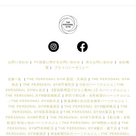
お問い合わせ
|
FC加盟に関するお問い合わせ
|
求人お問い合わせ
|
会社概
要
|
プライバシーポリシー
店舗一覧
|
THE PERSONAL GYM 薬院・天神店
|
THE PERSONAL GYM
柏店
|
THE PERSONAL GYM宇都宮店
|
小岩のパーソナルジム｜THE
PERSONAL GYM小岩店
|
【新宿駅周辺で口コミ数No.1】のパーソナルジム｜
THE PERSONAL GYM新宿御苑店
|
所沢で初心者・女性歓迎のパーソナルジム
｜THE PERSONAL GYM所沢店
|
秋葉原駅1分の完全個室パーソナルジム｜
THE PERSONAL GYM秋葉原店
|
THE PERSONAL GYM飯田橋店
|
THE
PERSONAL GYM高田馬場店
|
THE PERSONAL GYM大塚店
|
THE
PERSONAL GYM中野店
|
THE PERSONAL GYM下井草店
|
【初心者・女性
歓迎】阿佐ヶ谷のパーソナルジム｜THE PERSONAL GYM阿佐ヶ谷店
|
THE
PERSONAL GYM門前仲町店
|
THE PERSONAL GYM菊川・森下店
|
THE
PERSONAL GYM船堀店
|
錦糸町駅5分のパーソナルジム｜THE PERSONAL