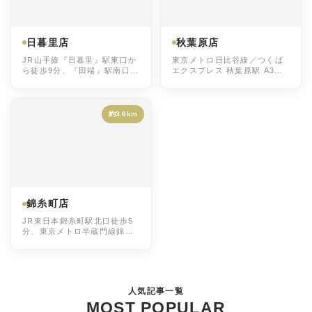
日暮里店
秋葉原店
JR山手線『日暮里』駅東口か
東京メトロ日比谷線／つくば
ら徒歩9分、『田端』駅南口か
エクスプレス 秋葉原駅 A3出
ら徒歩11分、JR 山手線・京
口 徒歩1分 ＪＲ山手線／ＪＲ
浜東北線『西日暮里』駅 徒歩
総武線／ＪＲ京浜東北・根岸
1分 東京メトロ・千代田線
線 秋葉原駅 中央北口 徒歩2分
『西日暮里』駅 徒歩1分 日暮
約3.6km
里舎人ライナー『西日暮里』
駅 徒歩3分
錦糸町店
JR東日本錦糸町駅北口徒歩5
分、東京メトロ半蔵門線錦糸
町駅3番4番出口徒歩5分、東
京メトロ半蔵門線押上(スカイ
ツリー前)駅b1,b2出口から徒
歩15分
人気記事一覧
MOST POPULAR