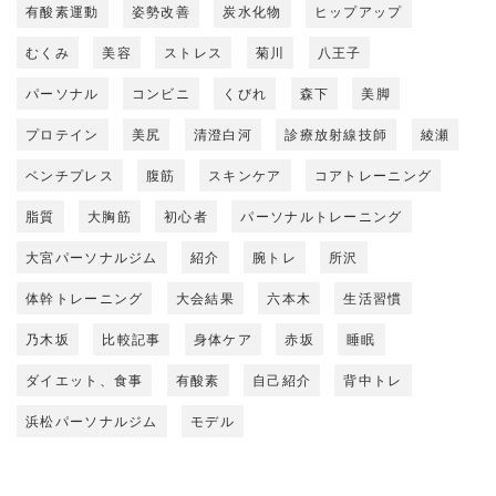
有酸素運動
姿勢改善
炭水化物
ヒップアップ
むくみ
美容
ストレス
菊川
八王子
パーソナル
コンビニ
くびれ
森下
美脚
プロテイン
美尻
清澄白河
診療放射線技師
綾瀬
ベンチプレス
腹筋
スキンケア
コアトレーニング
脂質
大胸筋
初心者
パーソナルトレーニング
大宮パーソナルジム
紹介
腕トレ
所沢
体幹トレーニング
大会結果
六本木
生活習慣
乃木坂
比較記事
身体ケア
赤坂
睡眠
ダイエット、食事
有酸素
自己紹介
背中トレ
浜松パーソナルジム
モデル