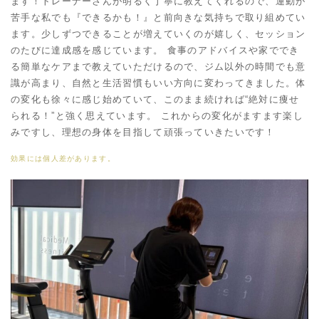
ます！トレーナーさんが明るく丁寧に教えてくれるので、運動が
苦手な私でも『できるかも！』と前向きな気持ちで取り組めてい
ます。少しずつできることが増えていくのが嬉しく、セッション
のたびに達成感を感じています。 食事のアドバイスや家ででき
る簡単なケアまで教えていただけるので、ジム以外の時間でも意
識が高まり、自然と生活習慣もいい方向に変わってきました。体
の変化も徐々に感じ始めていて、このまま続ければ“絶対に痩せ
られる！”と強く思えています。 これからの変化がますます楽し
みですし、理想の身体を目指して頑張っていきたいです！
効果には個人差があります。