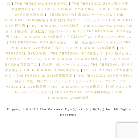
店
|
THE PERSONAL GYM日暮里店
|
THE PERSONAL GYM上野入谷店
|
平塚駅西口から5分｜THE PERSONAL GYM 平塚店
|
THE PERSONAL
GYM広島本通り店
|
【高槻駅徒歩4分】高槻のパーソナルジム｜THE
PERSONAL GYM高槻店
|
西宮北口駅3分のパーソナルジム｜THE PERSONAL
GYM 西宮店
|
THE PERSONAL GYM浜松店
|
THE PERSONAL GYMつくば
店
|
【初心者・女性歓迎】仙台のパーソナルジム｜THE PERSONAL GYM仙台
店
|
THE PERSONAL GYM岡山店
|
三宮駅4分手ぶらで通えるパーソナルジム
| THE PERSONAL GYM 神戸三宮店
|
千種・覚王山のパーソナルジム｜THE
PERSONAL GYM千種覚王山店
|
THE PERSONAL GYM高崎店
|
THE
PERSONAL GYM大宮店
|
THE PERSONAL GYM横浜店
|
【本八幡で女性に
人気のパーソナルジム】THE PERSONAL GYM 本八幡店
|
THE PERSONAL
GYMあま市甚目寺店
|
名古屋・栄のパーソナルジム｜THE PERSONAL GYM名
古屋栄店
|
THE PERSONAL GYM武蔵小杉店
|
THE PERSONAL GYM名東高
針店
|
THE PERSONAL GYM千葉駅前店
|
THE PERSONAL GYM天神橋筋六
丁目店
|
大阪・梅田のパーソナルジム｜ピラティス×トレーニング｜THE
PERSONAL GYM梅田店
|
THE PERSONAL GYM金沢店
|
【沖縄で口コミ数
No.1のパーソナルジム】THE PERSONAL GYM沖縄那覇店
|
THE
PERSONAL GYM綾瀬店
Copyright © 2021 The Personal Gym(ザ パーソナルジム) Inc. All Rights
Reserved.