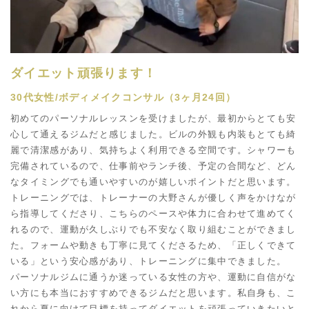
ダイエット頑張ります！
30代女性/ボディメイクコンサル（3ヶ月24回）
初めてのパーソナルレッスンを受けましたが、最初からとても安
心して通えるジムだと感じました。ビルの外観も内装もとても綺
麗で清潔感があり、気持ちよく利用できる空間です。シャワーも
完備されているので、仕事前やランチ後、予定の合間など、どん
なタイミングでも通いやすいのが嬉しいポイントだと思います。
トレーニングでは、トレーナーの大野さんが優しく声をかけなが
ら指導してくださり、こちらのペースや体力に合わせて進めてく
れるので、運動が久しぶりでも不安なく取り組むことができまし
た。フォームや動きも丁寧に見てくださるため、「正しくできて
いる」という安心感があり、トレーニングに集中できました。
パーソナルジムに通うか迷っている女性の方や、運動に自信がな
い方にも本当におすすめできるジムだと思います。私自身も、こ
れから夏に向けて目標を持ってダイエットを頑張っていきたいと