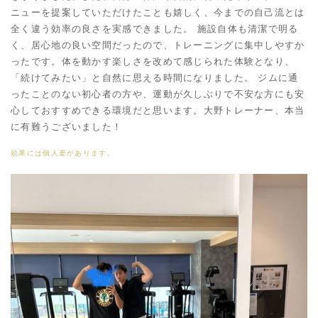
ニューを提案していただけたことも嬉しく、今までの自己流とは
全く違う効率の良さを実感できました。 施設自体も清潔で明る
く、居心地の良い空間だったので、トレーニングに集中しやすか
ったです。体を動かす楽しさを改めて感じられた体験となり、
「続けてみたい」と自然に思える時間になりました。 ジムに通
ったことのない初心者の方や、運動が久しぶりで不安な方にも安
心しておすすめできる環境だと思います。大野トレーナー、本当
に有難うございました！
効果には個人差があります。