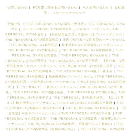
お問い合わせ
|
FC加盟に関するお問い合わせ
|
求人お問い合わせ
|
会社概
要
|
プライバシーポリシー
店舗一覧
|
THE PERSONAL GYM 薬院・天神店
|
THE PERSONAL GYM
柏店
|
THE PERSONAL GYM宇都宮店
|
小岩のパーソナルジム｜THE
PERSONAL GYM小岩店
|
【新宿駅周辺で口コミ数No.1】のパーソナルジム｜
THE PERSONAL GYM新宿御苑店
|
所沢で初心者・女性歓迎のパーソナルジム
｜THE PERSONAL GYM所沢店
|
秋葉原駅1分の完全個室パーソナルジム｜
THE PERSONAL GYM秋葉原店
|
THE PERSONAL GYM飯田橋店
|
THE
PERSONAL GYM高田馬場店
|
THE PERSONAL GYM大塚店
|
THE
PERSONAL GYM中野店
|
THE PERSONAL GYM下井草店
|
【初心者・女性
歓迎】阿佐ヶ谷のパーソナルジム｜THE PERSONAL GYM阿佐ヶ谷店
|
THE
PERSONAL GYM門前仲町店
|
THE PERSONAL GYM菊川・森下店
|
THE
PERSONAL GYM船堀店
|
錦糸町駅5分のパーソナルジム｜THE PERSONAL
GYM錦糸町店
|
吉祥寺駅4分のパーソナルジム｜THE PERSONAL GYM吉祥寺
店
|
【口コミ数No.1】三鷹のパーソナルジム｜THE PERSONAL GYM三鷹
店
|
THE PERSONAL GYM国分寺店
|
THE PERSONAL GYM府中店
|
THE
PERSONAL GYM八王子店
|
THE PERSONAL GYM日本橋店
|
【口コミ星
5.0】麻布十番のパーソナルジム｜THE PERSONAL GYM麻布十番店
|
THE
PERSONAL GYM麻布十番店ANNEX
|
THE PERSONAL GYM東麻布店
|
【完
全個室】六本木のパーソナルジム｜THE PERSONAL GYM六本木店
|
THE
PERSONAL GYM五反田店
|
THE PERSONAL GYM蒲田店
|
板橋駅1分のパー
ソナルジム｜THE PERSONAL GYM板橋店
|
西巣鴨で口コミ数No.1｜THE
PERSONAL GYM西巣鴨店（板橋ANNEX店）
|
THE PERSONAL GYM赤羽