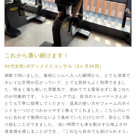
これから通い続けます！
50代女性/ボディメイクコンサル（3ヶ月36回）
体験で伺いました。最初にジムへ入った瞬間から、とても清潔で
キレイな空間が広がっていて、とても気持ちよく利用できまし
た。明るく落ち着いた雰囲気で、初めてでも緊張せずに過ごせた
のが印象的です。 トレーニングでは、担当のトレーナーさんが
とても丁寧に指導してくださり、器具の使い方やフォームのポイ
ントを一つひとつわかりやすく教えてくれました。こちらのレベ
ルに合わせて無理のないよう進めていただけたので、安心して取
り組むことができました。 短い時間でも体を動かす心地よさや
達成感を感じることができ、『これなら自分でも続けられそう』