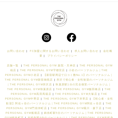
お問い合わせ
|
FC加盟に関するお問い合わせ
|
求人お問い合わせ
|
会社概
要
|
プライバシーポリシー
店舗一覧
|
THE PERSONAL GYM 薬院・天神店
|
THE PERSONAL GYM
柏店
|
THE PERSONAL GYM宇都宮店
|
小岩のパーソナルジム｜THE
PERSONAL GYM小岩店
|
【新宿駅周辺で口コミ数No.1】のパーソナルジム｜
THE PERSONAL GYM新宿御苑店
|
所沢で初心者・女性歓迎のパーソナルジム
｜THE PERSONAL GYM所沢店
|
秋葉原駅1分の完全個室パーソナルジム｜
THE PERSONAL GYM秋葉原店
|
THE PERSONAL GYM飯田橋店
|
THE
PERSONAL GYM高田馬場店
|
THE PERSONAL GYM大塚店
|
THE
PERSONAL GYM中野店
|
THE PERSONAL GYM下井草店
|
【初心者・女性
歓迎】阿佐ヶ谷のパーソナルジム｜THE PERSONAL GYM阿佐ヶ谷店
|
THE
PERSONAL GYM門前仲町店
|
THE PERSONAL GYM菊川・森下店
|
THE
PERSONAL GYM船堀店
|
錦糸町駅5分のパーソナルジム｜THE PERSONAL
GYM錦糸町店
|
吉祥寺駅4分のパーソナルジム｜THE PERSONAL GYM吉祥寺