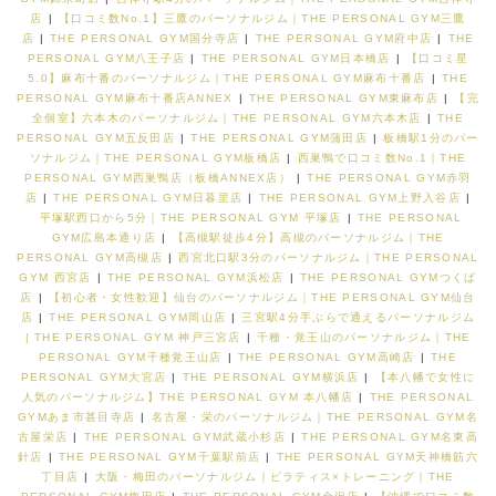
店
|
【口コミ数No.1】三鷹のパーソナルジム｜THE PERSONAL GYM三鷹
店
|
THE PERSONAL GYM国分寺店
|
THE PERSONAL GYM府中店
|
THE
PERSONAL GYM八王子店
|
THE PERSONAL GYM日本橋店
|
【口コミ星
5.0】麻布十番のパーソナルジム｜THE PERSONAL GYM麻布十番店
|
THE
PERSONAL GYM麻布十番店ANNEX
|
THE PERSONAL GYM東麻布店
|
【完
全個室】六本木のパーソナルジム｜THE PERSONAL GYM六本木店
|
THE
PERSONAL GYM五反田店
|
THE PERSONAL GYM蒲田店
|
板橋駅1分のパー
ソナルジム｜THE PERSONAL GYM板橋店
|
西巣鴨で口コミ数No.1｜THE
PERSONAL GYM西巣鴨店（板橋ANNEX店）
|
THE PERSONAL GYM赤羽
店
|
THE PERSONAL GYM日暮里店
|
THE PERSONAL GYM上野入谷店
|
平塚駅西口から5分｜THE PERSONAL GYM 平塚店
|
THE PERSONAL
GYM広島本通り店
|
【高槻駅徒歩4分】高槻のパーソナルジム｜THE
PERSONAL GYM高槻店
|
西宮北口駅3分のパーソナルジム｜THE PERSONAL
GYM 西宮店
|
THE PERSONAL GYM浜松店
|
THE PERSONAL GYMつくば
店
|
【初心者・女性歓迎】仙台のパーソナルジム｜THE PERSONAL GYM仙台
店
|
THE PERSONAL GYM岡山店
|
三宮駅4分手ぶらで通えるパーソナルジム
| THE PERSONAL GYM 神戸三宮店
|
千種・覚王山のパーソナルジム｜THE
PERSONAL GYM千種覚王山店
|
THE PERSONAL GYM高崎店
|
THE
PERSONAL GYM大宮店
|
THE PERSONAL GYM横浜店
|
【本八幡で女性に
人気のパーソナルジム】THE PERSONAL GYM 本八幡店
|
THE PERSONAL
GYMあま市甚目寺店
|
名古屋・栄のパーソナルジム｜THE PERSONAL GYM名
古屋栄店
|
THE PERSONAL GYM武蔵小杉店
|
THE PERSONAL GYM名東高
針店
|
THE PERSONAL GYM千葉駅前店
|
THE PERSONAL GYM天神橋筋六
丁目店
|
大阪・梅田のパーソナルジム｜ピラティス×トレーニング｜THE