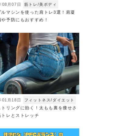
年08月07日
筋トレ/美ボディ
ブルマシンを使った肩トレ3選！肩凝
消や予防にもおすすめ！
年01月18日
フィットネス/ダイエット
ストリングに効く！太もも裏を痩せさ
筋トレとストレッチ