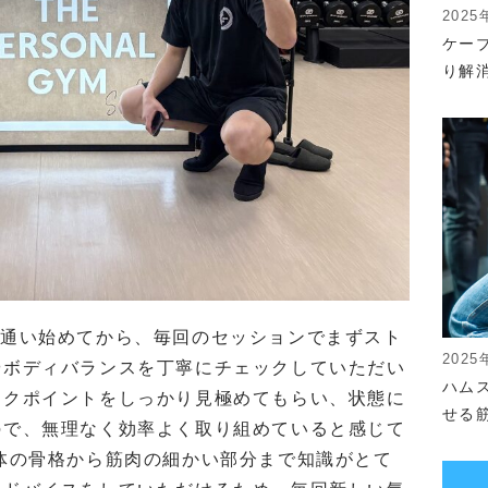
2025
ケー
り解
仙台店に通い始めてから、毎回のセッションでまずスト
2025
やボディバランスを丁寧にチェックしていただい
ハム
ークポイントをしっかり見極めてもらい、状態に
せる
ので、無理なく効率よく取り組めていると感じて
体の骨格から筋肉の細かい部分まで知識がとて