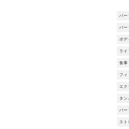
パー
パー
ボデ
ライ
食事
フィ
エク
タン
パー
スト