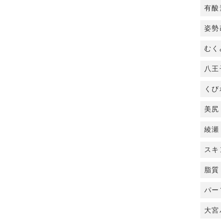
有酸
姿勢
むく
八王
くび
美尻
綾瀬
スキ
脂質
パー
大宮