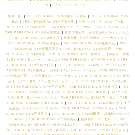
要
|
プライバシーポリシー
店舗一覧
|
THE PERSONAL GYM 薬院・天神店
|
THE PERSONAL GYM
柏店
|
THE PERSONAL GYM宇都宮店
|
小岩のパーソナルジム｜THE
PERSONAL GYM小岩店
|
【新宿駅周辺で口コミ数No.1】のパーソナルジム｜
THE PERSONAL GYM新宿御苑店
|
所沢で初心者・女性歓迎のパーソナルジム
｜THE PERSONAL GYM所沢店
|
秋葉原駅1分の完全個室パーソナルジム｜
THE PERSONAL GYM秋葉原店
|
THE PERSONAL GYM飯田橋店
|
THE
PERSONAL GYM高田馬場店
|
THE PERSONAL GYM大塚店
|
THE
PERSONAL GYM中野店
|
THE PERSONAL GYM下井草店
|
【初心者・女性
歓迎】阿佐ヶ谷のパーソナルジム｜THE PERSONAL GYM阿佐ヶ谷店
|
THE
PERSONAL GYM門前仲町店
|
THE PERSONAL GYM菊川・森下店
|
THE
PERSONAL GYM船堀店
|
錦糸町駅5分のパーソナルジム｜THE PERSONAL
GYM錦糸町店
|
吉祥寺駅4分のパーソナルジム｜THE PERSONAL GYM吉祥寺
店
|
【口コミ数No.1】三鷹のパーソナルジム｜THE PERSONAL GYM三鷹
店
|
THE PERSONAL GYM国分寺店
|
THE PERSONAL GYM府中店
|
THE
PERSONAL GYM八王子店
|
THE PERSONAL GYM日本橋店
|
【口コミ星
5.0】麻布十番のパーソナルジム｜THE PERSONAL GYM麻布十番店
|
THE
PERSONAL GYM麻布十番店ANNEX
|
THE PERSONAL GYM東麻布店
|
【完
全個室】六本木のパーソナルジム｜THE PERSONAL GYM六本木店
|
THE
PERSONAL GYM五反田店
|
THE PERSONAL GYM蒲田店
|
板橋駅1分のパー
ソナルジム｜THE PERSONAL GYM板橋店
|
西巣鴨で口コミ数No.1｜THE
PERSONAL GYM西巣鴨店（板橋ANNEX店）
|
THE PERSONAL GYM赤羽
店
|
THE PERSONAL GYM日暮里店
|
THE PERSONAL GYM上野入谷店
|