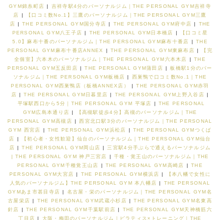
GYM錦糸町店
|
吉祥寺駅4分のパーソナルジム｜THE PERSONAL GYM吉祥寺
店
|
【口コミ数No.1】三鷹のパーソナルジム｜THE PERSONAL GYM三鷹
店
|
THE PERSONAL GYM国分寺店
|
THE PERSONAL GYM府中店
|
THE
PERSONAL GYM八王子店
|
THE PERSONAL GYM日本橋店
|
【口コミ星
5.0】麻布十番のパーソナルジム｜THE PERSONAL GYM麻布十番店
|
THE
PERSONAL GYM麻布十番店ANNEX
|
THE PERSONAL GYM東麻布店
|
【完
全個室】六本木のパーソナルジム｜THE PERSONAL GYM六本木店
|
THE
PERSONAL GYM五反田店
|
THE PERSONAL GYM蒲田店
|
板橋駅1分のパー
ソナルジム｜THE PERSONAL GYM板橋店
|
西巣鴨で口コミ数No.1｜THE
PERSONAL GYM西巣鴨店（板橋ANNEX店）
|
THE PERSONAL GYM赤羽
店
|
THE PERSONAL GYM日暮里店
|
THE PERSONAL GYM上野入谷店
|
平塚駅西口から5分｜THE PERSONAL GYM 平塚店
|
THE PERSONAL
GYM広島本通り店
|
【高槻駅徒歩4分】高槻のパーソナルジム｜THE
PERSONAL GYM高槻店
|
西宮北口駅3分のパーソナルジム｜THE PERSONAL
GYM 西宮店
|
THE PERSONAL GYM浜松店
|
THE PERSONAL GYMつくば
店
|
【初心者・女性歓迎】仙台のパーソナルジム｜THE PERSONAL GYM仙台
店
|
THE PERSONAL GYM岡山店
|
三宮駅4分手ぶらで通えるパーソナルジム
| THE PERSONAL GYM 神戸三宮店
|
千種・覚王山のパーソナルジム｜THE
PERSONAL GYM千種覚王山店
|
THE PERSONAL GYM高崎店
|
THE
PERSONAL GYM大宮店
|
THE PERSONAL GYM横浜店
|
【本八幡で女性に
人気のパーソナルジム】THE PERSONAL GYM 本八幡店
|
THE PERSONAL
GYMあま市甚目寺店
|
名古屋・栄のパーソナルジム｜THE PERSONAL GYM名
古屋栄店
|
THE PERSONAL GYM武蔵小杉店
|
THE PERSONAL GYM名東高
針店
|
THE PERSONAL GYM千葉駅前店
|
THE PERSONAL GYM天神橋筋六
丁目店
|
大阪・梅田のパーソナルジム｜ピラティス×トレーニング｜THE