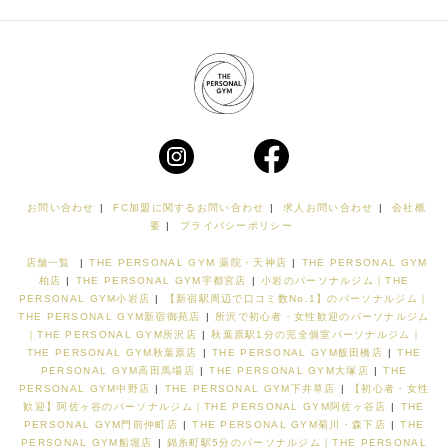
お問い合わせ
|
FC加盟に関するお問い合わせ
|
求人お問い合わせ
|
会社概
要
|
プライバシーポリシー
店舗一覧
|
THE PERSONAL GYM 薬院・天神店
|
THE PERSONAL GYM
柏店
|
THE PERSONAL GYM宇都宮店
|
小岩のパーソナルジム｜THE
PERSONAL GYM小岩店
|
【新宿駅周辺で口コミ数No.1】のパーソナルジム｜
THE PERSONAL GYM新宿御苑店
|
所沢で初心者・女性歓迎のパーソナルジム
｜THE PERSONAL GYM所沢店
|
秋葉原駅1分の完全個室パーソナルジム｜
THE PERSONAL GYM秋葉原店
|
THE PERSONAL GYM飯田橋店
|
THE
PERSONAL GYM高田馬場店
|
THE PERSONAL GYM大塚店
|
THE
PERSONAL GYM中野店
|
THE PERSONAL GYM下井草店
|
【初心者・女性
歓迎】阿佐ヶ谷のパーソナルジム｜THE PERSONAL GYM阿佐ヶ谷店
|
THE
PERSONAL GYM門前仲町店
|
THE PERSONAL GYM菊川・森下店
|
THE
PERSONAL GYM船堀店
|
錦糸町駅5分のパーソナルジム｜THE PERSONAL