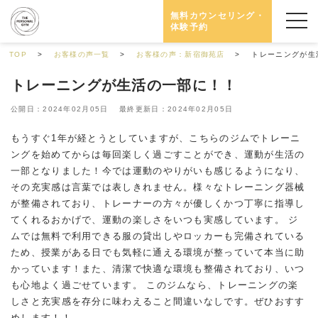
無料カウンセリング・
体験予約
TOP
お客様の声一覧
お客様の声：新宿御苑店
トレーニングが生
トレーニングが生活の一部に！！
公開日：2024年02月05日 最終更新日：2024年02月05日
もうすぐ1年が経とうとしていますが、こちらのジムでトレーニ
ングを始めてからは毎回楽しく過ごすことができ、運動が生活の
一部となりました！今では運動のやりがいも感じるようになり、
その充実感は言葉では表しきれません。様々なトレーニング器械
が整備されており、トレーナーの方々が優しくかつ丁寧に指導し
てくれるおかげで、運動の楽しさをいつも実感しています。 ジ
ムでは無料で利用できる服の貸出しやロッカーも完備されている
ため、授業がある日でも気軽に通える環境が整っていて本当に助
かっています！また、清潔で快適な環境も整備されており、いつ
も心地よく過ごせています。 このジムなら、トレーニングの楽
しさと充実感を存分に味わえること間違いなしです。ぜひおすす
めします！！