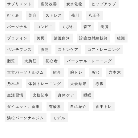
サプリメント
姿勢改善
炭水化物
ヒップアップ
むくみ
美容
ストレス
菊川
八王子
パーソナル
コンビニ
くびれ
森下
美脚
プロテイン
美尻
清澄白河
診療放射線技師
綾瀬
ベンチプレス
腹筋
スキンケア
コアトレーニング
脂質
大胸筋
初心者
パーソナルトレーニング
大宮パーソナルジム
紹介
腕トレ
所沢
六本木
乃木坂
体幹トレーニング
大会結果
赤坂
生活習慣
比較記事
身体ケア
睡眠
ダイエット、食事
有酸素
自己紹介
背中トレ
浜松パーソナルジム
モデル