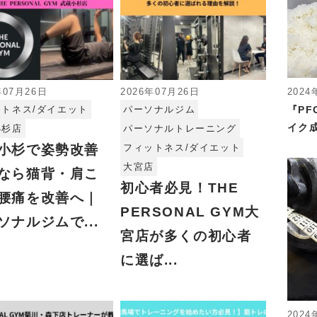
2024
年07月26日
2026年07月26日
『P
ットネス/ダイエット
パーソナルジム
イク成
小杉店
パーソナルトレーニング
小杉で姿勢改善
フィットネス/ダイエット
大宮店
なら猫背・肩こ
初心者必見！THE
腰痛を改善へ｜
PERSONAL GYM大
ソナルジムで...
宮店が多くの初心者
に選ば...
2024