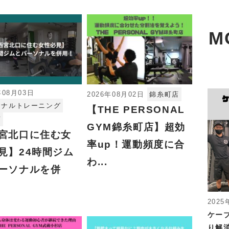
M
年08月03日
2026年08月02日
錦糸町店
ソナルトレーニング
【THE PERSONAL
店
GYM錦糸町店】超効
宮北口に住む女
率up！運動頻度に合
見】24時間ジム
わ...
ーソナルを併
2025
ケー
り解