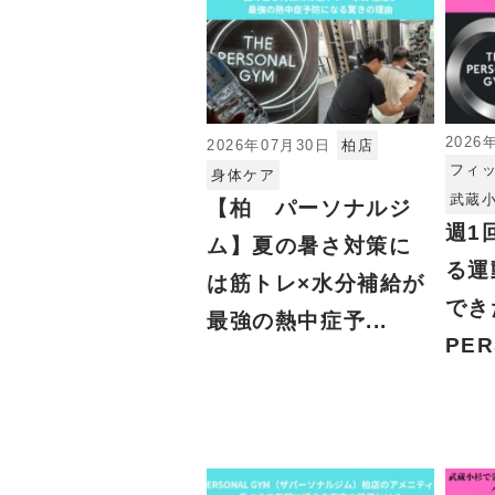
2026
2026年07月30日
柏店
フィ
身体ケア
武蔵
【柏 パーソナルジ
週1
ム】夏の暑さ対策に
る運
は筋トレ×水分補給が
でき
最強の熱中症予...
PER