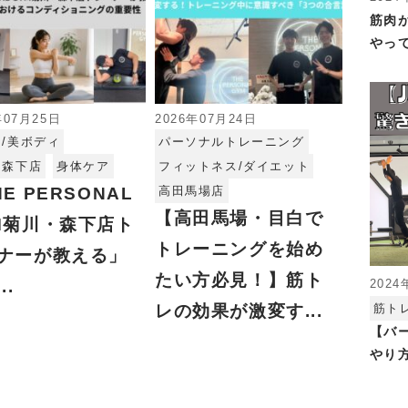
筋肉
やっ
年07月25日
2026年07月24日
/美ボディ
パーソナルトレーニング
・森下店
身体ケア
フィットネス/ダイエット
E PERSONAL
高田馬場店
【高田馬場・目白で
M菊川・森下店ト
トレーニングを始め
ナーが教える」
たい方必見！】筋ト
2024
..
筋ト
レの効果が激変す...
【バ
やり