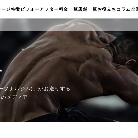
セージ
特徴
ビフォーアフター
料金一覧
店舗一覧
お役立ちコラム
全
.
ザ パーソナルジム)」がお送りする
グのメディア