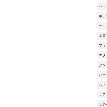
パー
ボデ
ライ
食事
フィ
エク
タン
パー
スト
サプ
姿勢