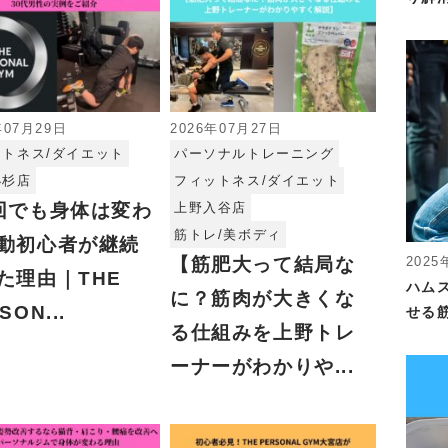
年07月29日
2026年07月27日
ットネス/ダイエット
パーソナルトレーニング
小杉店
フィットネス/ダイエット
回でも身体は変わ
上野入谷店
筋トレ/美ボディ
動初心者が継続
【筋肥大って結局な
2025
た理由｜THE
ハム
に？筋肉が大きくな
SON...
せる
る仕組みを上野トレ
ーナーがわかりや...