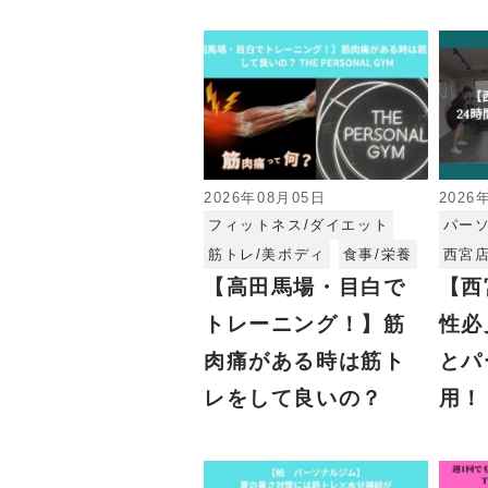
2026年08月05日
2026
フィットネス/ダイエット
パー
筋トレ/美ボディ
食事/栄養
西宮
【高田馬場・目白で
【西
トレーニング！】筋
性必
肉痛がある時は筋ト
とパ
レをして良いの？
用！