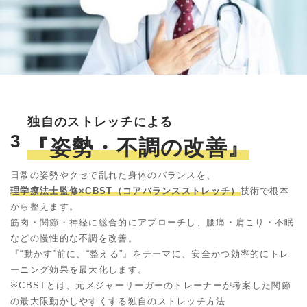
独自のストレッチによる
3
『姿勢・不調の改善』
日常の姿勢やクセで乱れた身体のバランスを、
理学療法士監修×CBST（コアバランスストレッチ）
技術で根本
から整えます。
筋肉・関節・神経に総合的にアプローチし、腰痛・肩こり・不眠
などの慢性的な不調を改善。
『“動かす”前に、“整える”』をテーマに、安全かつ効率的にトレ
ーニング効果を最大化します。
※CBSTとは、元メジャーリーガーのトレーナーが考案した関節
の最大限動かしやすくする独自のストレッチ方法