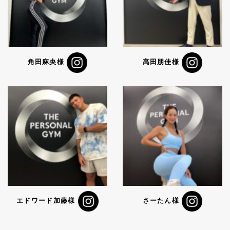
角田麻央様
高田朋佳様
エドワード加藤様
さーたん様