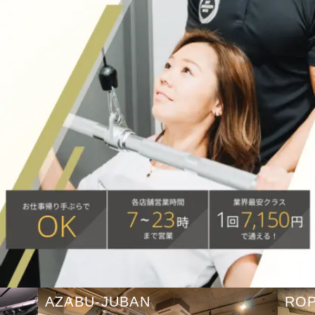
AZABU-JUBAN
RO