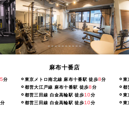
麻布十番店
5
8
分
東京メトロ南北線 麻布十番駅 徒歩
分
東
8
都営大江戸線 麻布十番駅 徒歩
分
都
10
都営三田線 白金高輪駅 徒歩
分
東
5
10
分
都営三田線 白金高輪駅 徒歩
分
東