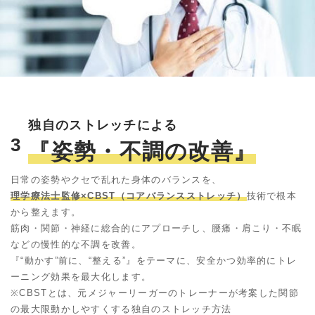
独自のストレッチによる
3
『姿勢・不調の改善』
日常の姿勢やクセで乱れた身体のバランスを、
理学療法士監修×CBST（コアバランスストレッチ）
技術で根本
から整えます。
筋肉・関節・神経に総合的にアプローチし、腰痛・肩こり・不眠
などの慢性的な不調を改善。
『“動かす”前に、“整える”』をテーマに、安全かつ効率的にトレ
ーニング効果を最大化します。
※CBSTとは、元メジャーリーガーのトレーナーが考案した関節
の最大限動かしやすくする独自のストレッチ方法