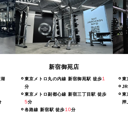
錦糸町店
1
5
徒歩
東京メトロ半蔵門線 錦糸町駅 徒歩
分
東
5
JR総武線 錦糸町駅 徒歩
分
都
 徒歩
東京メトロ半蔵門線
都
15
押上（スカイツリー前）駅 徒歩
分
都