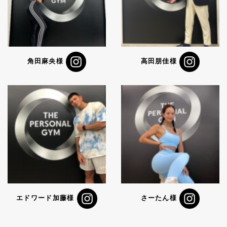
角田麻央様
高田朋佳様
エドワード加藤様
さーたん様