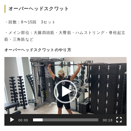
オーバーヘッドスクワット
・回数：8〜15回 3セット
・メイン部位：大腿四頭筋・大臀筋・ハムストリング・脊柱起立
筋・三角筋など
オーバーヘッドスクワットのやり方
動
画
プ
レ
ー
ヤ
ー
00:00
00:18