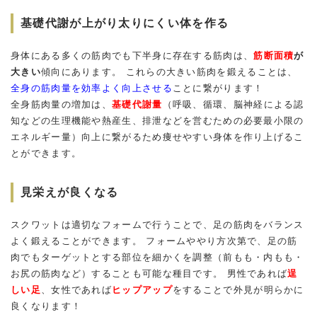
基礎代謝が上がり太りにくい体を作る
身体にある多くの筋肉でも下半身に存在する筋肉は、
筋断面積
が
大きい
傾向にあります。 これらの大きい筋肉を鍛えることは、
全身の筋肉量を効率よく向上させる
ことに繋がります！
全身筋肉量の増加は、
基礎代謝量
（呼吸、循環、脳神経による認
知などの生理機能や熱産生、排泄などを営むための必要最小限の
エネルギー量）向上に繋がるため痩せやすい身体を作り上げるこ
とができます。
見栄えが良くなる
スクワットは適切なフォームで行うことで、足の筋肉をバランス
よく鍛えることができます。 フォームややり方次第で、足の筋
肉でもターゲットとする部位を細かくを調整（前もも・内もも・
お尻の筋肉など）することも可能な種目です。 男性であれば
逞
しい足
、女性であれば
ヒップアップ
をすることで外見が明らかに
良くなります！