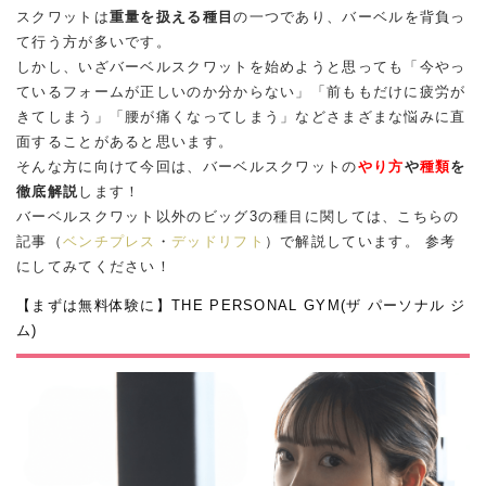
スクワットは
重量を扱える種目
の一つであり、バーベルを背負っ
て行う方が多いです。
しかし、いざバーベルスクワットを始めようと思っても「今やっ
ているフォームが正しいのか分からない」「前ももだけに疲労が
きてしまう」「腰が痛くなってしまう」などさまざまな悩みに直
面することがあると思います。
そんな方に向けて今回は、バーベルスクワットの
やり方
や
種類
を
徹底解説
します！
バーベルスクワット以外のビッグ3の種目に関しては、こちらの
記事（
ベンチプレス
・
デッドリフト
）で解説しています。 参考
にしてみてください！
【まずは無料体験に】THE PERSONAL GYM(ザ パーソナル ジ
ム)