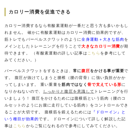
カロリー消費を促進できる
カロリー消費するなら有酸素運動が一番だと思う方も多いかもし
れません。 確かに有酸素運動はカロリー消費に効果的ですが、
筋トレでもバーベルスクワットのように
全身運動＋大きな筋肉
を
メインとしたトレーニングを行うことで
大きなカロリー消費
が期
待できます。 （有酸素運動の詳しい記事は
こちら
を参考にして
みてください。）
バーベルスクワットをするときは、
常に
腹圧
をかける事が重要
で
す。 腹圧が抜けてしまうと腰椎（腰の背骨）に強い負担がかか
ってしまいます。 重い重量を
筋肉ではなく
骨で支えている形
に
なりかねないので、
しっかりと腹圧を意識して
トレーニングを行
いましょう！ 腹圧をかけるためには腹横筋という筋肉（腰のコ
ルセットのようにお腹に走行している筋肉）をコントロールでき
ることが大切です。 腹横筋を鍛えるためには
『ドローイン』と
いう種目が効果的
です。 ドローインについて詳しく解説した記
事は
こちら
からご覧になれるので参考にしてみてください。