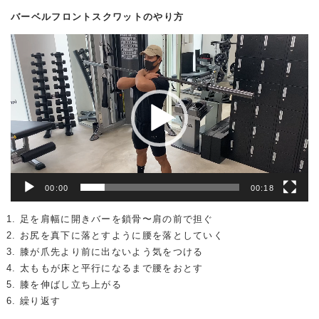
バーベルフロントスクワットのやり方
動
画
プ
レ
ー
ヤ
ー
00:00
00:18
足を肩幅に開きバーを鎖骨〜肩の前で担ぐ
お尻を真下に落とすように腰を落としていく
膝が爪先より前に出ないよう気をつける
太ももが床と平行になるまで腰をおとす
膝を伸ばし立ち上がる
繰り返す