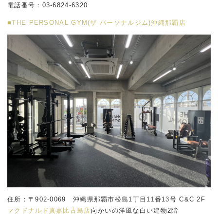
電話番号：03-6824-6320
■THE PERSONAL GYM(ザ パーソナルジム)沖縄那覇店
住所：〒902-0069 沖縄県那覇市松島1丁目11番13号 C&C 2F
マクドナルド真嘉比古島店
向かいの洋風な白い建物2階