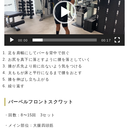
レ
ー
ヤ
ー
00:00
00:17
足を肩幅にしてバーを背中で担ぐ
お尻を真下に落とすように腰を落としていく
膝が爪先より前に出ないよう気をつける
太ももが床と平行になるまで腰をおとす
膝を伸ばし立ち上がる
繰り返す
バーベルフロントスクワット
・回数：8〜15回 3セット
・メイン部位：大腿四頭筋