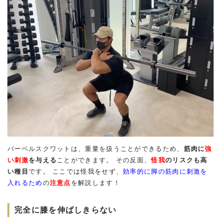
バーベルスクワットは、重量を扱うことができるため、
筋肉に
強
い刺激
を与える
ことができます。 その反面、
怪我
のリスクも高
い種目
です。 ここでは怪我をせず、
効率的に脚の筋肉に刺激を
入れるため
の
注意点
を解説します！
完全に膝を伸ばしきらない