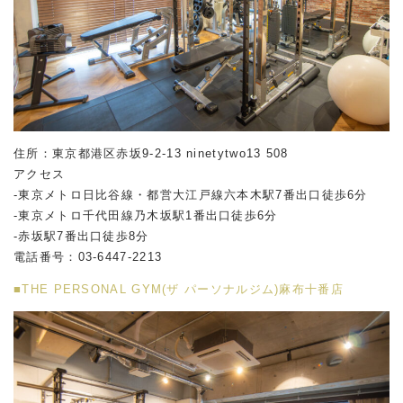
住所：東京都港区赤坂
9-2-13 ninetytwo13 508
アクセス
-東京メトロ日比谷線・都営大江戸線六本木駅
7
番出口徒歩
6
分
-東京メトロ千代田線乃木坂駅
1
番出口徒歩
6
分
-赤坂駅
7
番出口徒歩
8
分
電話番号：
03-6447-2213
■THE PERSONAL GYM(ザ パーソナルジム)麻布十番店