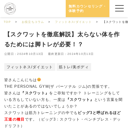
無料カウンセリング・
体験予約
TOP
お役立ちコラム
フィットネス/ダイエット
【スクワットを
【スクワットを徹底解説】太らない体を作
るためには脚トレが必要！？
公開日：2024年10月13日 最終更新日：2024年10月13日
フィットネス/ダイエット
筋トレ/美ボディ
皆さんこんにちは
THE PERSONAL GYM(ザ パーソナル ジム)の荒張です。
皆さんは
『スクワット』
をご存知ですか？ トレーニングをして
いる方もしていない方も、一度は
『スクワット』
という言葉を聞
いたことがあるのではないでしょうか？
スクワットは筋力トレーニングの中でも
ビッグ3と呼ばれるほど
王道の種目
です。（ビッグ3：スクワット・ベンチプレス・デッ
ドリフト）