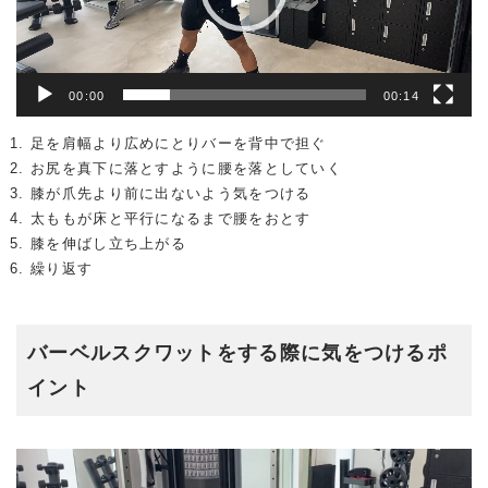
ー
00:00
00:14
足を肩幅より広めにとりバーを背中で担ぐ
お尻を真下に落とすように腰を落としていく
膝が爪先より前に出ないよう気をつける
太ももが床と平行になるまで腰をおとす
膝を伸ばし立ち上がる
繰り返す
バーベルスクワットをする際に気をつけるポ
イント