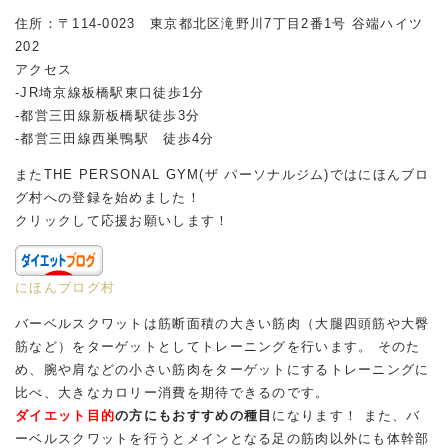
住所：〒114-0023 東京都北区滝野川7丁目2番1号 谷端ハイツ
202
アクセス
-JR埼京線板橋駅東口徒歩1分
-都営三田線新板橋駅徒歩3分
-都営三田線西巣鴨駅 徒歩4分
またTHE PERSONAL GYM(ザ パーソナルジム)ではにほんブロ
グ村への登録を始めました！
クリックして応援お願いします！
にほんブログ村
バーベルスクワットは筋断面積の大きい筋肉（大腿四頭筋や大臀
筋など）をターゲットとしてトレーニングを行います。 そのた
め、腕や肩などの小さい筋肉をターゲットにするトレーニングに
比べ、大きなカロリー消費を期待できるのです。
ダイエット目的
の方にもおすすめの種目
になります！ また、バ
ーベルスクワットを行うとメインとなる足の筋肉以外にも体幹部