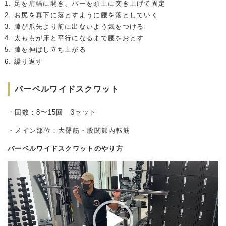
足を肩幅に開き、バーを頭上に突き上げて固定
お尻を真下に落とすように腰を落としていく
膝が爪先より前に出ないよう気をつける
太ももが床と平行になるまで腰をおとす
膝を伸ばし立ち上がる
繰り返す
バーベルワイドスクワット
・回数：8〜15回 3セット
・メイン部位：大臀筋・股関節内転筋
バーベルワイドスクワットのやり方
動
画
プ
レ
ー
ヤ