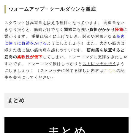
ウォームアップ・クールダウンを徹底
スクワットは高重量を扱える種目になっています。 高重量をい
きなり扱うと、筋肉だけでなく
関節にも強い負担がかかり
怪我
に
繋がります。 重量は徐々に上げていき、関節や対象となる
筋肉
に徐々に負荷をかける
ようにしましょう！ また、大きい筋肉は
鍛えた後に強い筋肉痛を感じやすいです。
筋肉痛を放置すると
筋肉の
柔軟性が低下
してしまい、トレーニングに支障をきたしや
すいです。 トレーニング後はしっかりと
ストレッチを行う
よう
にしましょう！ （ストレッチに関する詳しい内容は
こちら
の記
事を参考にしてください）
まとめ