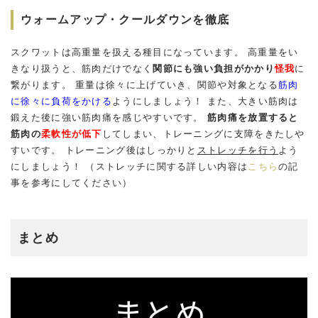
ウォームアップ・クールダウンを徹底
スクワットは高重量を扱える種目になっています。 高重量をい
きなり扱うと、筋肉だけでなく
関節にも強い負担がかかり
怪我
に
繋がります。 重量は徐々に上げていき、関節や対象となる
筋肉
に徐々に負荷をかける
ようにしましょう！ また、大きい筋肉は
鍛えた後に強い筋肉痛を感じやすいです。
筋肉痛を放置すると
筋肉の
柔軟性が低下
してしまい、トレーニングに支障をきたしや
すいです。 トレーニング後はしっかりと
ストレッチを行う
よう
にしましょう！ （ストレッチに関する詳しい内容は
こちら
の記
事を参考にしてください）
まとめ