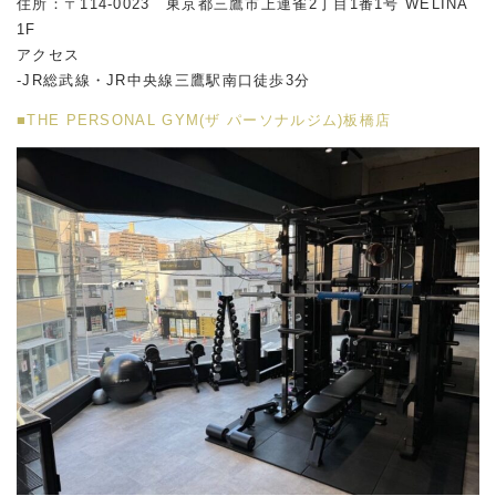
住所：〒114-0023 東京都三鷹市上連雀2丁目1番1号 WELINA
1F
アクセス
-JR総武線・JR中央線三鷹駅南口徒歩3分
■THE PERSONAL GYM(ザ パーソナルジム)板橋店