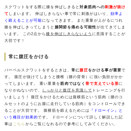
スクワットをする際に膝を伸ばしきると
対象筋肉への
刺激が抜け
て
しまいます。 伸ばしきらない事で常に刺激がはいり、
効率よ
く鍛えることが可能
になってきます。 また重量が上がるにつれ
膝を伸ばしきってしまうと
膝関節を痛める可能性
が出てきてしま
います。 この2点から
膝を伸ばしきらないよう
に意識することが
大切です！
常に腹圧をかける
バーベルスクワットをするときは、
常に
腹圧
をかける事が重要
で
す。 腹圧が抜けてしまうと腰椎（腰の背骨）に強い負担がかか
ってしまいます。 重い重量を
筋肉ではなく
骨で支えている形
に
なりかねないので、
しっかりと腹圧を意識して
トレーニングを行
いましょう！ 腹圧をかけるためには腹横筋という筋肉（腰のコ
ルセットのようにお腹に走行している筋肉）をコントロールでき
ることが大切です。 腹横筋を鍛えるためには
『ドローイン』と
いう種目が効果的
です。 ドローインについて詳しく解説した記
事は
こちら
からご覧になれるので参考にしてみてください。