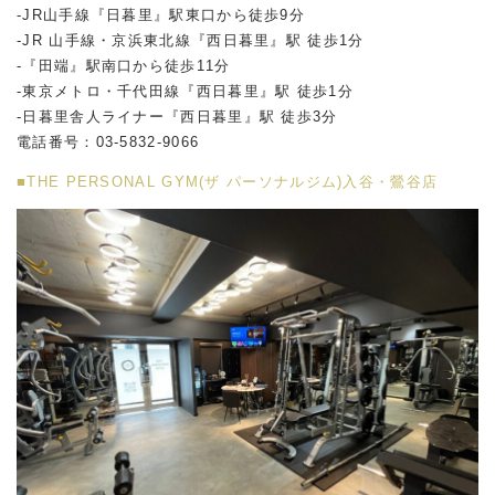
-JR山手線『日暮里』駅東口から徒歩9分
-JR 山手線・京浜東北線『西日暮里』駅 徒歩1分
-『田端』駅南口から徒歩11分
-東京メトロ・千代田線『西日暮里』駅 徒歩1分
-日暮里舎人ライナー『西日暮里』駅 徒歩3分
電話番号：03-5832-9066
■THE PERSONAL GYM(ザ パーソナルジム)入谷・鶯谷店