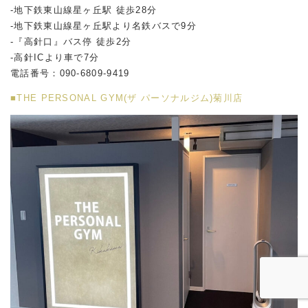
-地下鉄東山線星ヶ丘駅 徒歩28分
-地下鉄東山線星ヶ丘駅より名鉄バスで9分
-『高針口』バス停 徒歩2分
-高針ICより車で7分
電話番号：090-6809-9419
■THE PERSONAL GYM(ザ パーソナルジム)菊川店