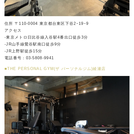
住所 〒110-0004 東京都台東区下谷2ｰ19ｰ9
アクセス
-東京メトロ日比谷線入谷駅4番出口徒歩3分
-JR山手線鶯谷駅南口徒歩9分
-JR上野駅徒歩15分
電話番号：03-5808-9941
■THE PERSONAL GYM(ザ パーソナルジム)綾瀬店