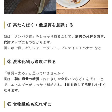
① 高たんぱく＋低脂質を意識する
朝は「タンパク質」をしっかり摂ることで、
筋肉の分解を防ぎ、
代謝アップ
にもつながります。
例）ゆで卵、ギリシャヨーグルト、プロテイン＋バナナ など
② 炭水化物も適度に摂る
「糖質＝太る」と思っていませんか？
実は、
朝に適量の糖質
（おにぎりや全粒パンなど）を摂ること
で、エネルギーがしっかり補給され、
1日を通して活動しやすく
なります
。
③ 食物繊維も忘れずに