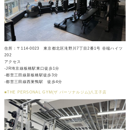
住所：〒114-0023 東京都北区滝野川7丁目2番1号 谷端ハイツ
202
アクセス
-JR埼京線板橋駅東口徒歩1分
-都営三田線新板橋駅徒歩3分
-都営三田線西巣鴨駅 徒歩4分
■THE PERSONAL GYM(ザ パーソナルジム)八王子店