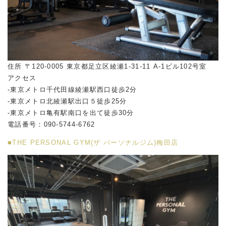
住所 〒120-0005 東京都足立区綾瀬1-31-11 A-1ビル102号室
アクセス
-東京メトロ千代田線綾瀬駅西口徒歩2分
-東京メトロ北綾瀬駅出口５徒歩25分
-東京メトロ亀有駅南口を出て徒歩30分
電話番号：090-5744-6762
■THE PERSONAL GYM(ザ パーソナルジム)梅田店