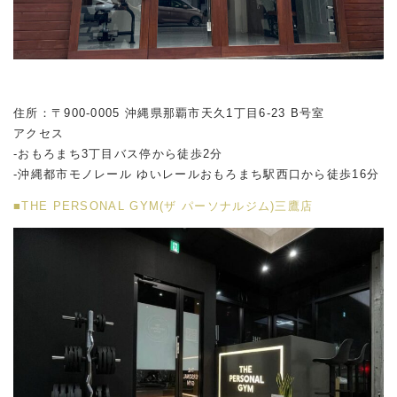
住所：〒900-0005 沖縄県那覇市天久1丁目6-23 B号室
アクセス
-おもろまち3丁目バス停から徒歩2分
-沖縄都市モノレール ゆいレールおもろまち駅西口から徒歩16分
■THE PERSONAL GYM(ザ パーソナルジム)三鷹店