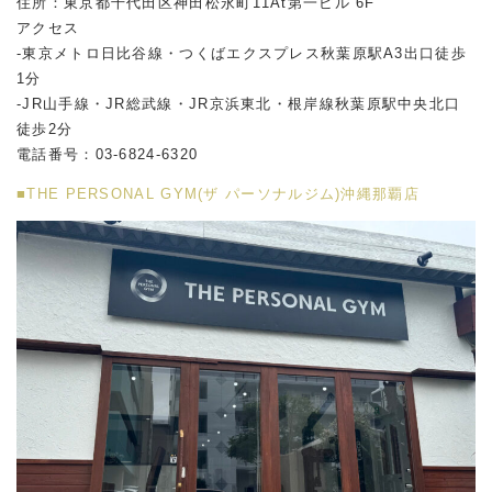
住所：東京都千代田区神田松永町11At第一ビル 6F
アクセス
-東京メトロ日比谷線・つくばエクスプレス秋葉原駅A3出口徒歩
1分
-JR山手線・JR総武線・JR京浜東北・根岸線秋葉原駅中央北口
徒歩2分
電話番号：03-6824-6320
■THE PERSONAL GYM(ザ パーソナルジム)沖縄那覇店