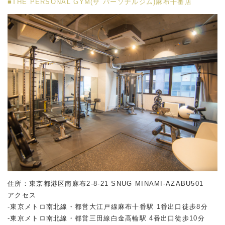
■THE PERSONAL GYM(ザ パーソナルジム)麻布十番店
住所：東京都港区南麻布2-8-21 SNUG MINAMI-AZABU501
アクセス
-東京メトロ南北線・都営大江戸線麻布十番駅 1番出口徒歩8分
-東京メトロ南北線・都営三田線白金高輪駅 4番出口徒歩10分