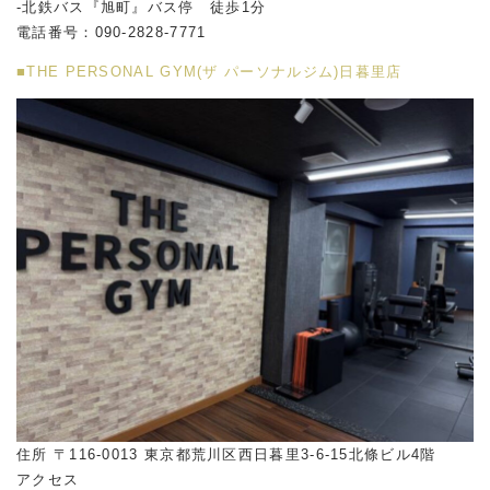
-北鉄バス『旭町』バス停 徒歩1分
電話番号：090-2828-7771
■THE PERSONAL GYM(ザ パーソナルジム)日暮里店
住所 〒116-0013 東京都荒川区西日暮里3-6-15北條ビル4階
アクセス