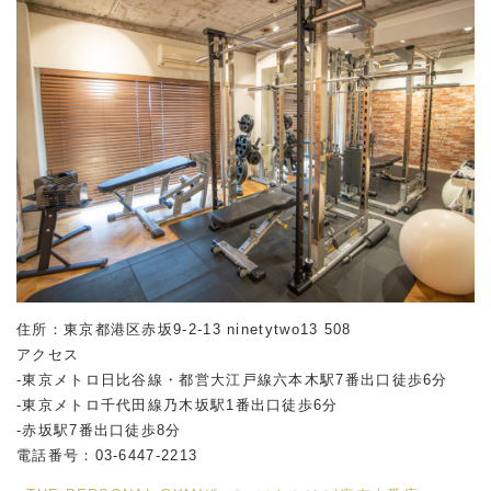
住所：東京都港区赤坂
9-2-13 ninetytwo13 508
アクセス
-東京メトロ日比谷線・都営大江戸線六本木駅
7
番出口徒歩
6
分
-東京メトロ千代田線乃木坂駅
1
番出口徒歩
6
分
-赤坂駅
7
番出口徒歩
8
分
電話番号：
03-6447-2213