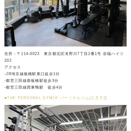
住所：〒114-0023 東京都北区滝野川7丁目2番1号 谷端ハイツ
202
アクセス
-JR埼京線板橋駅東口徒歩1分
-都営三田線新板橋駅徒歩3分
-都営三田線西巣鴨駅 徒歩4分
■THE PERSONAL GYM(ザ パーソナルジム)八王子店