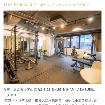
■THE PERSONAL GYM(ザ パーソナルジム)麻布十番店
住所：東京都港区南麻布2-8-21 SNUG MINAMI-AZABU501
アクセス
-東京メトロ南北線・都営大江戸線麻布十番駅 1番出口徒歩8分