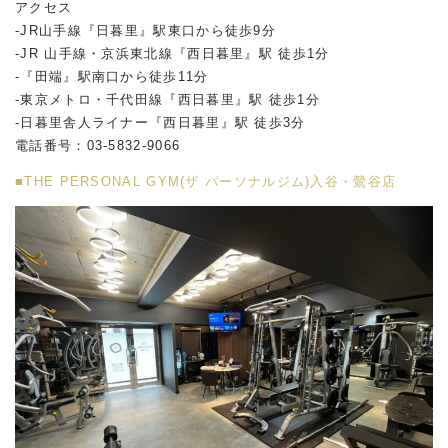
アクセス
-JR山手線『日暮里』駅東口から徒歩9分
-JR 山手線・京浜東北線『西日暮里』駅 徒歩1分
-『田端』駅南口から徒歩11分
-東京メトロ・千代田線『西日暮里』駅 徒歩1分
-日暮里舎人ライナー『西日暮里』駅 徒歩3分
電話番号：03-5832-9066
■THE PERSONAL GYM(ザ パーソナルジム)入谷・鶯谷店