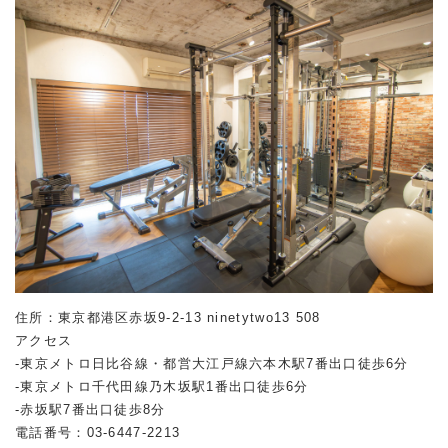
住所：東京都港区赤坂
9-2-13 ninetytwo13 508
アクセス
-東京メトロ日比谷線・都営大江戸線六本木駅
7
番出口徒歩
6
分
-東京メトロ千代田線乃木坂駅
1
番出口徒歩
6
分
-赤坂駅
7
番出口徒歩
8
分
電話番号：
03-6447-2213