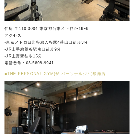
住所 〒110-0004 東京都台東区下谷2ｰ19ｰ9
アクセス
-東京メトロ日比谷線入谷駅4番出口徒歩3分
-JR山手線鶯谷駅南口徒歩9分
-JR上野駅徒歩15分
電話番号：03-5808-9941
■THE PERSONAL GYM(ザ パーソナルジム)綾瀬店