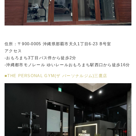
住所：〒900-0005 沖縄県那覇市天久1丁目6-23 B号室
アクセス
-おもろまち3丁目バス停から徒歩2分
-沖縄都市モノレール ゆいレールおもろまち駅西口から徒歩16分
■THE PERSONAL GYM(ザ パーソナルジム)三鷹店