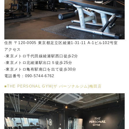
住所 〒120-0005 東京都足立区綾瀬1-31-11 A-1ビル102号室
アクセス
-東京メトロ千代田線綾瀬駅西口徒歩2分
-東京メトロ北綾瀬駅出口５徒歩25分
-東京メトロ亀有駅南口を出て徒歩30分
電話番号：090-5744-6762
■THE PERSONAL GYM(ザ パーソナルジム)梅田店