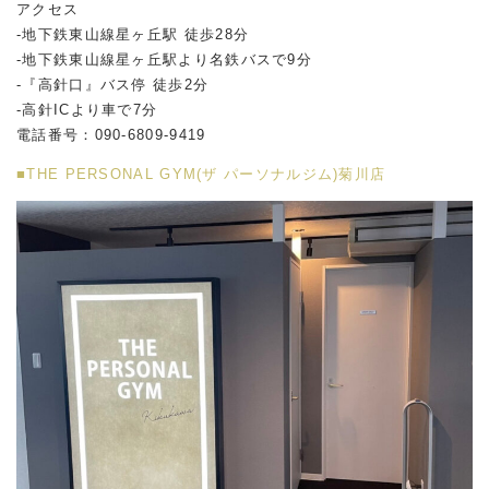
アクセス
-地下鉄東山線星ヶ丘駅 徒歩28分
-地下鉄東山線星ヶ丘駅より名鉄バスで9分
-『高針口』バス停 徒歩2分
-高針ICより車で7分
電話番号：090-6809-9419
■THE PERSONAL GYM(ザ パーソナルジム)菊川店