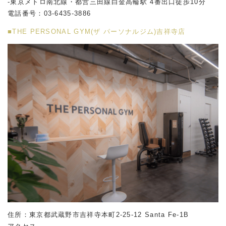
-東京メトロ南北線・都営三田線白金高輪駅 4番出口徒歩10分
電話番号：
03-6435-3886
■THE PERSONAL GYM(ザ パーソナルジム)吉祥寺店
住所：東京都武蔵野市吉祥寺本町2-25-12 Santa Fe-1B