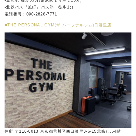
-金沢駅 徒歩55分(金沢駅より車で15分)
-北鉄バス『旭町』バス停 徒歩1分
電話番号：090-2828-7771
■THE PERSONAL GYM(ザ パーソナルジム)日暮里店
住所 〒116-0013 東京都荒川区西日暮里3-6-15北條ビル4階