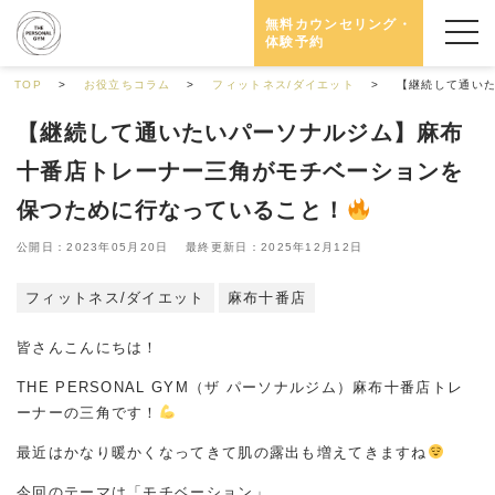
無料カウンセリング・
体験予約
TOP
お役立ちコラム
フィットネス/ダイエット
【継続して通い
【継続して通いたいパーソナルジム】麻布
十番店トレーナー三角がモチベーションを
保つために行なっていること！
公開日：2023年05月20日 最終更新日：2025年12月12日
フィットネス/ダイエット
麻布十番店
皆さんこんにちは！
THE PERSONAL GYM（ザ パーソナルジム）麻布十番店トレ
ーナーの三角です！
最近はかなり暖かくなってきて肌の露出も増えてきますね
今回のテーマは「モチベーション」