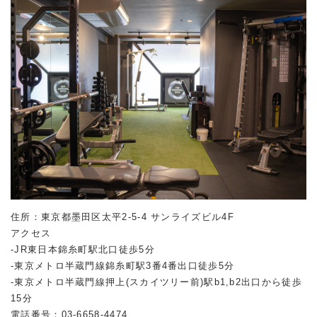
住所：東京都墨田区太平2-5-4 サンライズビル4F
アクセス
-JR東日本錦糸町駅北口徒歩5分
-東京メトロ半蔵門線錦糸町駅3番4番出口徒歩5分
-東京メトロ半蔵門線押上(スカイツリー前)駅b1,b2出口から徒歩
15分
電話番号：03-6658-4474