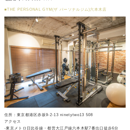
■THE PERSONAL GYM(ザ パーソナルジム)六本木店
住所：東京都港区赤坂
9-2-13 ninetytwo13 508
アクセス
-東京メトロ日比谷線・都営大江戸線六本木駅
7
番出口徒歩
6
分