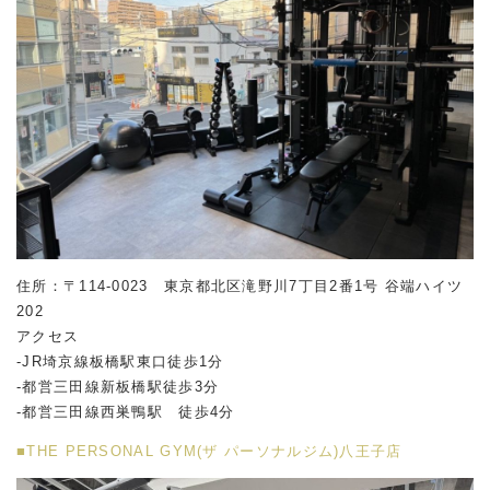
住所：〒114-0023 東京都北区滝野川7丁目2番1号 谷端ハイツ
202
アクセス
-JR埼京線板橋駅東口徒歩1分
-都営三田線新板橋駅徒歩3分
-都営三田線西巣鴨駅 徒歩4分
■THE PERSONAL GYM(ザ パーソナルジム)八王子店