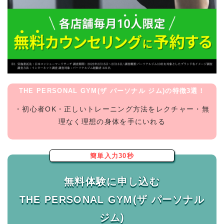
THE PERSONAL GYM(ザ パーソナル ジム)の特徴3選！
・初心者OK・正しいトレーニング方法をレクチャー・無
理なく理想の身体を手にいれる
簡単入力30秒
無料体験に申し込む
THE PERSONAL GYM(ザ パーソナル