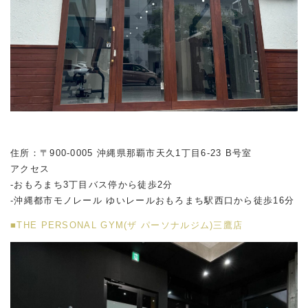
住所：〒900-0005 沖縄県那覇市天久1丁目6-23 B号室
アクセス
-おもろまち3丁目バス停から徒歩2分
-沖縄都市モノレール ゆいレールおもろまち駅西口から徒歩16分
■THE PERSONAL GYM(ザ パーソナルジム)三鷹店