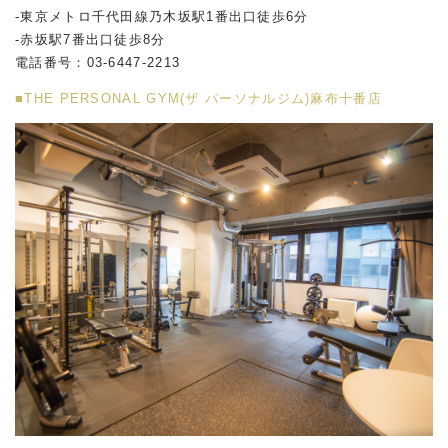
-東京メトロ千代田線乃木坂駅
1
番出口徒歩
6
分
-赤坂駅
7
番出口徒歩
8
分
電話番号：
03-6447-2213
■THE PERSONAL GYM(ザ パーソナルジム)麻布十番店