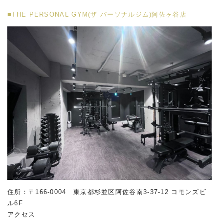
■THE PERSONAL GYM(ザ パーソナルジム)阿佐ヶ谷店
住所：〒166-0004 東京都杉並区阿佐谷南
3-37-12
コモンズビ
ル
6F
アクセス