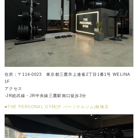
住所：〒114-0023 東京都三鷹市上連雀2丁目1番1号 WELINA
1F
アクセス
-JR総武線・JR中央線三鷹駅南口徒歩3分
■THE PERSONAL GYM(ザ パーソナルジム)板橋店