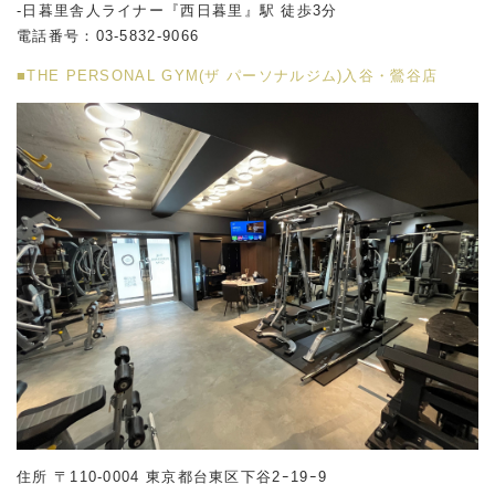
-日暮里舎人ライナー『西日暮里』駅 徒歩3分
電話番号：03-5832-9066
■THE PERSONAL GYM(ザ パーソナルジム)入谷・鶯谷店
住所 〒110-0004 東京都台東区下谷2ｰ19ｰ9