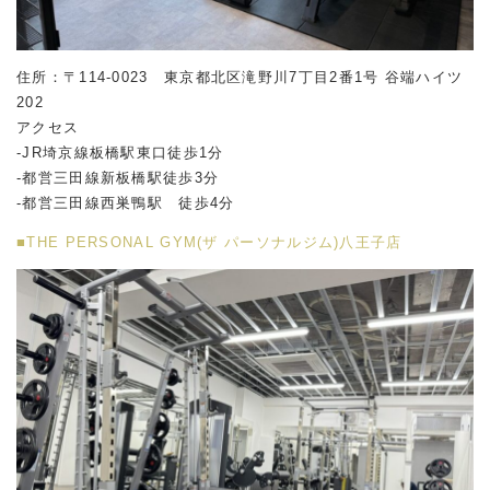
住所：〒114-0023 東京都北区滝野川7丁目2番1号 谷端ハイツ
202
アクセス
-JR埼京線板橋駅東口徒歩1分
-都営三田線新板橋駅徒歩3分
-都営三田線西巣鴨駅 徒歩4分
■THE PERSONAL GYM(ザ パーソナルジム)八王子店