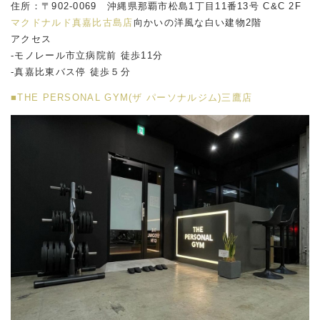
住所：〒902-0069 沖縄県那覇市松島1丁目11番13号 C&C 2F
マクドナルド真嘉比古島店
向かいの洋風な白い建物2階
アクセス
-モノレール市立病院前 徒歩11分
-真嘉比東バス停 徒歩５分
■THE PERSONAL GYM(ザ パーソナルジム)三鷹店