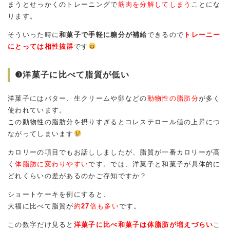
まうとせっかくのトレーニングで
筋肉を分解してしまう
ことにな
ります。
そういった時に
和菓子で手軽に糖分が補給
できるので
トレーニー
にとっては相性抜群
です
❸洋菓子に比べて脂質が低い
洋菓子にはバター、生クリームや卵などの
動物性の脂肪分
が多く
使われています。
この動物性の脂肪分を摂りすぎるとコレステロール値の上昇につ
ながってしまいます
カロリーの項目でもお話ししましたが、脂質が一番カロリーが高
く
体脂肪に変わりやすい
です。では、洋菓子と和菓子が具体的に
どれくらいの差があるのかご存知ですか？
ショートケーキを例にすると、
大福に比べて脂質が
約
27
倍も多い
です。
この数字だけ見ると
洋菓子に比べ和菓子は体脂肪が増えづらい
こ