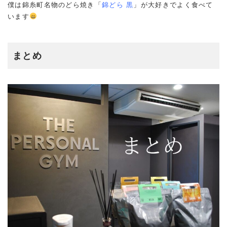
僕は錦糸町名物のどら焼き「
錦どら 黒
」が大好きでよく食べて
います
まとめ