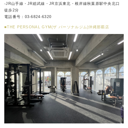
-JR山手線・JR総武線・JR京浜東北・根岸線秋葉原駅中央北口
徒歩2分
電話番号：03-6824-6320
■THE PERSONAL GYM(ザ パーソナルジム)沖縄那覇店