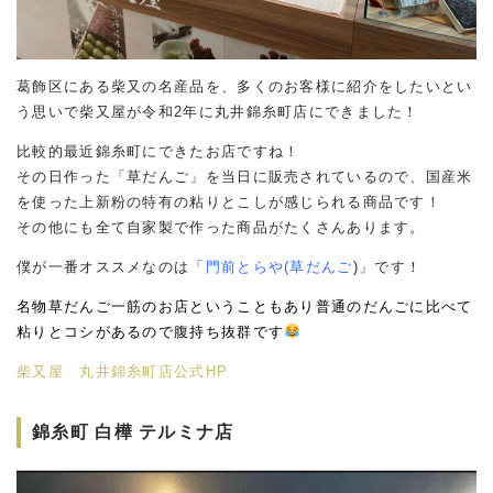
葛飾区にある柴又の名産品を、多くのお客様に紹介をしたいとい
う思いで柴又屋が令和2年に丸井錦糸町店にできました！
比較的最近錦糸町にできたお店ですね！
その日作った「草だんご」を当日に販売されているので、国産米
を使った上新粉の特有の粘りとこしが感じられる商品です！
その他にも全て自家製で作った商品がたくさんあります。
僕が一番オススメなのは「
門前とらや(草だんご
)」です！
名物草だんご一筋のお店ということもあり普通のだんごに比べて
粘りとコシがあるので腹持ち抜群です
柴又屋 丸井錦糸町店公式HP
錦糸町 白樺 テルミナ店