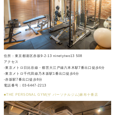
住所：東京都港区赤坂
9-2-13 ninetytwo13 508
アクセス
-東京メトロ日比谷線・都営大江戸線六本木駅
7
番出口徒歩
6
分
-東京メトロ千代田線乃木坂駅
1
番出口徒歩
6
分
-赤坂駅
7
番出口徒歩
8
分
電話番号：
03-6447-2213
■THE PERSONAL GYM(ザ パーソナルジム)麻布十番店