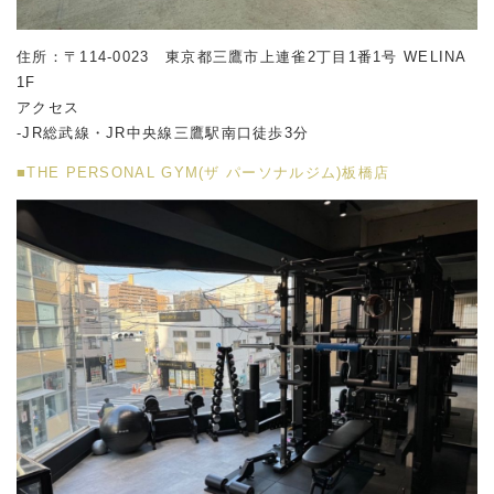
住所：〒114-0023 東京都三鷹市上連雀2丁目1番1号 WELINA
1F
アクセス
-JR総武線・JR中央線三鷹駅南口徒歩3分
■THE PERSONAL GYM(ザ パーソナルジム)板橋店