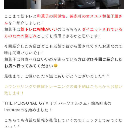
ここまで筋トレと
和菓子の関係性
、
錦糸町のオススメ和菓子屋さ
ん
をご紹介しました！
和菓子は
筋トレに相性がいい
のはもちろん
ダイエットされている
方のための楽しみ
としても活用できるかと思います！
今回紹介したお店はどこも老舗で昔から愛されてきたお店なので
味は間違いないです！
和菓子は何食べればいいのか迷っている方は
ぜひ今回ご紹介した
お店へ行ってみてください
最後まで、ご覧いただき誠にありがとうございました^_^
カウンセリングや体験トレーニングの御予約はこちらからお願い
致します！
THE PERSONAL GYM（ザ パーソナルジム）錦糸町店の
Instagramを始めました！
こちらでも有益な情報を発信していくのでチェックしてみてくだ
さい＾＾