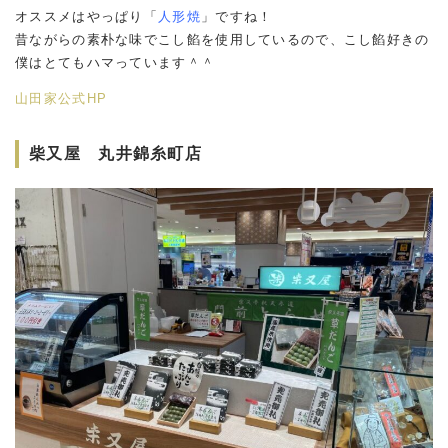
オススメはやっぱり「
人形焼
」ですね！
昔ながらの素朴な味でこし餡を使用しているので、こし餡好きの
僕はとてもハマっています＾＾
山田家公式HP
柴又屋 丸井錦糸町店