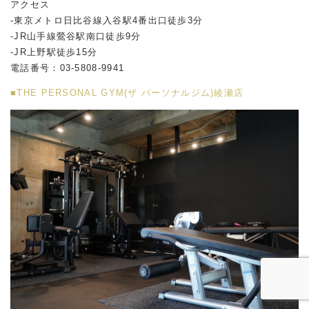
アクセス
-東京メトロ日比谷線入谷駅4番出口徒歩3分
-JR山手線鶯谷駅南口徒歩9分
-JR上野駅徒歩15分
電話番号：03-5808-9941
■THE PERSONAL GYM(ザ パーソナルジム)綾瀬店