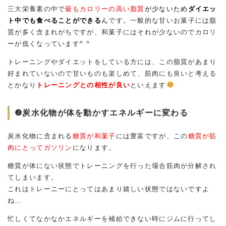
三大栄養素の中で
最もカロリーの高い脂質
が少ないため
ダイエッ
ト中でも食べることができる
ん
です。一般的な甘いお菓子には脂
質が多く含まれがちですが、和菓子にはそれが少ないのでカロリ
ーが低くなっています^ ^
トレーニングやダイエットをしている方には、この脂質があまり
好まれていないので甘いものも楽しめて、筋肉にも良いと考える
とかなり
トレーニングとの相性が良い
といえます
❷炭水化物が体を動かすエネルギーに変わる
炭水化物に含まれる
糖質が和菓子
には豊富ですが、この
糖質が筋
肉にとってガソリン
になります。
糖質が体にない状態でトレーニングを行った場合筋肉が分解され
てしまいます。
これはトレーニーにとってはあまり嬉しい状態ではないですよ
ね…
忙しくてなかなかエネルギーを補給できない時にジムに行ってし