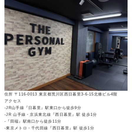
住所 〒116-0013 東京都荒川区西日暮里3-6-15北條ビル4階
アクセス
-JR山手線『日暮里』駅東口から徒歩9分
-JR 山手線・京浜東北線『西日暮里』駅 徒歩1分
-『田端』駅南口から徒歩11分
-東京メトロ・千代田線『西日暮里』駅 徒歩1分