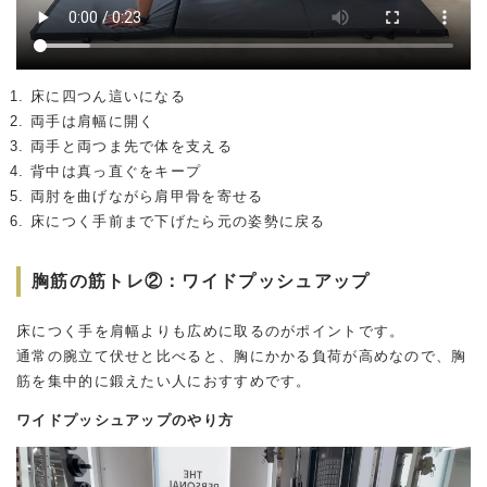
床に四つん這いになる
両手は肩幅に開く
両手と両つま先で体を支える
背中は真っ直ぐをキープ
両肘を曲げながら肩甲骨を寄せる
床につく手前まで下げたら元の姿勢に戻る
胸筋の筋トレ②：ワイドプッシュアップ
床につく手を肩幅よりも広めに取るのがポイントです。
通常の腕立て伏せと比べると、胸にかかる負荷が高めなので、胸
筋を集中的に鍛えたい人におすすめです。
ワイドプッシュアップのやり方