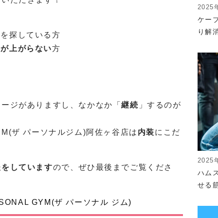
2025
ケー
り解
ムを探している方
ンが上がらない
方
メージがありますし、なかなか「
継続
」するのが
GYM(ザ パーソナルジム)阿佐ヶ谷店は
内装
にこだ
2025
夫をしています
ので、ぜひ最後までご覧くださ
ハム
せる
ONAL GYM(ザ パーソナル ジム)