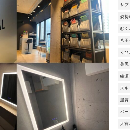
サプ
姿勢
むく
八王
くび
美尻
綾瀬
スキ
脂質
パー
大宮