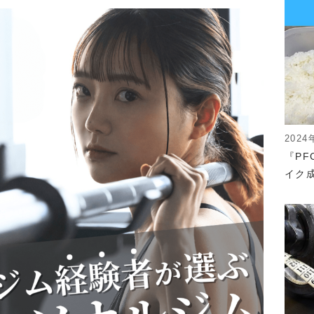
2024
『P
イク成