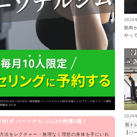
2024
筋肉
やっ
2024
 GYM(ザ パーソナル ジム)の特徴3選！
筋ト
【バ
グ方法をレクチャー・無理なく理想の身体を手にいれ