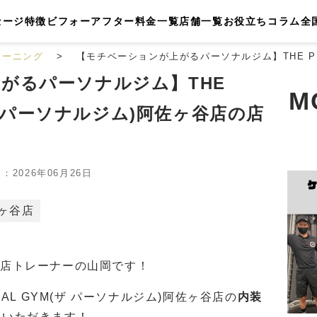
セージ
特徴
ビフォーアフター
料金一覧
店舗一覧
お役立ちコラム
全
レーニング
【モチベーションが上がるパーソナルジム】THE PE
がるパーソナルジム】THE
M
(ザ パーソナルジム)阿佐ヶ谷店の店
2026年06月26日
ヶ谷店
佐ヶ谷店トレーナーの山岡です！
NAL GYM(ザ パーソナルジム)阿佐ヶ谷店の
内装
ていただきます！