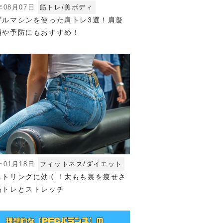
年08月07日
筋トレ/美ボディ
ブルマシンを使った肩トレ3選！肩凝
消や予防にもおすすめ！
年01月18日
フィットネス/ダイエット
ストリングに効く！太もも裏を痩せさ
筋トレとストレッチ