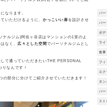
パー
扉になります。
していただけるように、
かっこいい扉
を設計させ
パー
ボデ
ザ パーソナルジム)阿佐ヶ谷店はマンションの1室のよ
ライ
ではなく、
広々とした空間
でパーソナルジムとし
食事
続
して通っていただきたいTHE PERSONAL
フィ
だわりなんです！
エク
2つの部分に分けてご紹介させていただきます！
タン
パー
スト