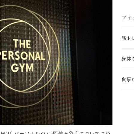
フィ
筋ト
身体
食事
 GYM(ザ パーソナルジム)阿佐ヶ谷店についてご紹