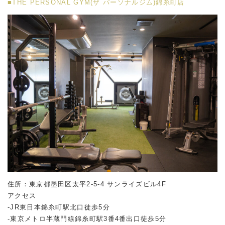
■THE PERSONAL GYM(ザ パーソナルジム)錦糸町店
住所：東京都墨田区太平2-5-4 サンライズビル4F
アクセス
-JR東日本錦糸町駅北口徒歩5分
-東京メトロ半蔵門線錦糸町駅3番4番出口徒歩5分