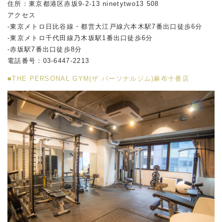
住所：東京都港区赤坂
9-2-13 ninetytwo13 508
アクセス
-東京メトロ日比谷線・都営大江戸線六本木駅
7
番出口徒歩
6
分
-東京メトロ千代田線乃木坂駅
1
番出口徒歩
6
分
-赤坂駅
7
番出口徒歩
8
分
電話番号：
03-6447-2213
■THE PERSONAL GYM(ザ パーソナルジム)麻布十番店