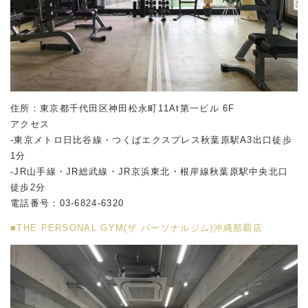
住所：東京都千代田区神田松永町11At第一ビル 6F
アクセス
-東京メトロ日比谷線・つくばエクスプレス秋葉原駅A3出口徒歩
1分
-JR山手線・JR総武線・JR京浜東北・根岸線秋葉原駅中央北口
徒歩2分
電話番号：03-6824-6320
■THE PERSONAL GYM(ザ パーソナルジム)沖縄那覇店