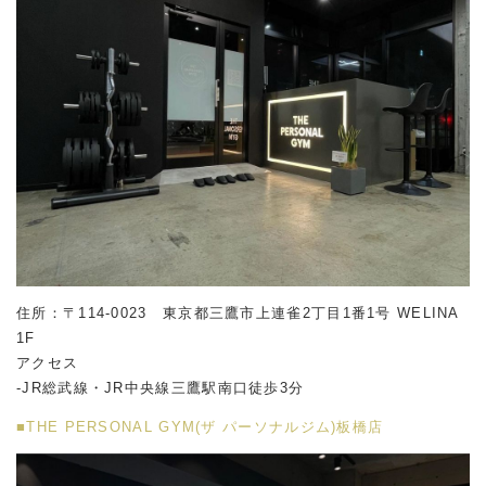
住所：〒114-0023 東京都三鷹市上連雀2丁目1番1号 WELINA
1F
アクセス
-JR総武線・JR中央線三鷹駅南口徒歩3分
■THE PERSONAL GYM(ザ パーソナルジム)板橋店