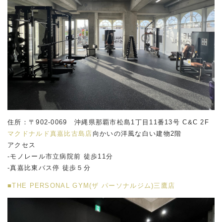
住所：〒902-0069 沖縄県那覇市松島1丁目11番13号 C&C 2F
マクドナルド真嘉比古島店
向かいの洋風な白い建物2階
アクセス
-モノレール市立病院前 徒歩11分
-真嘉比東バス停 徒歩５分
■THE PERSONAL GYM(ザ パーソナルジム)三鷹店