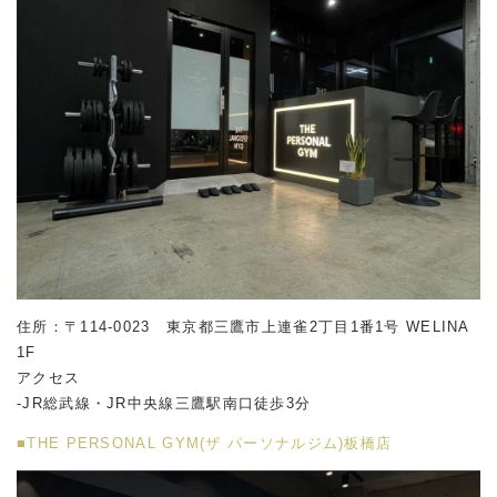
住所：〒114-0023 東京都三鷹市上連雀2丁目1番1号 WELINA
1F
アクセス
-JR総武線・JR中央線三鷹駅南口徒歩3分
■THE PERSONAL GYM(ザ パーソナルジム)板橋店