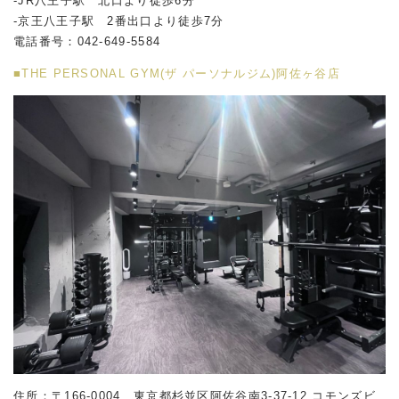
-JR八王子駅 北口より徒歩6分
-京王八王子駅 2番出口より徒歩7分
電話番号：042-649-5584
■THE PERSONAL GYM(ザ パーソナルジム)阿佐ヶ谷店
住所：〒166-0004 東京都杉並区阿佐谷南
3-37-12
コモンズビ