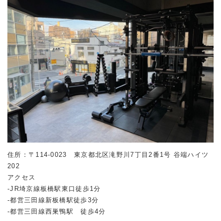
住所：〒114-0023 東京都北区滝野川7丁目2番1号 谷端ハイツ
202
アクセス
-JR埼京線板橋駅東口徒歩1分
-都営三田線新板橋駅徒歩3分
-都営三田線西巣鴨駅 徒歩4分