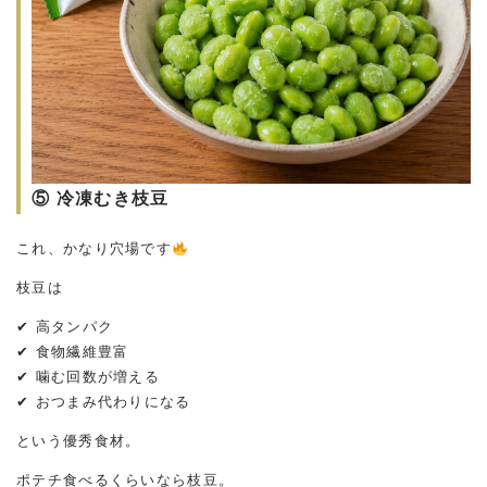
⑤ 冷凍むき枝豆
これ、かなり穴場です
枝豆は
✔ 高タンパク
✔ 食物繊維豊富
✔ 噛む回数が増える
✔ おつまみ代わりになる
という優秀食材。
ポテチ食べるくらいなら枝豆。