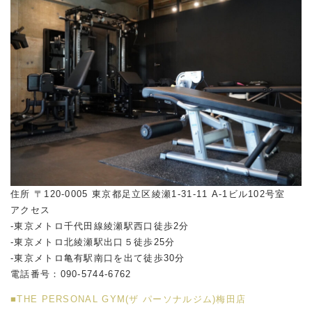
住所 〒120-0005 東京都足立区綾瀬1-31-11 A-1ビル102号室
アクセス
-東京メトロ千代田線綾瀬駅西口徒歩2分
-東京メトロ北綾瀬駅出口５徒歩25分
-東京メトロ亀有駅南口を出て徒歩30分
電話番号：090-5744-6762
■THE PERSONAL GYM(ザ パーソナルジム)梅田店