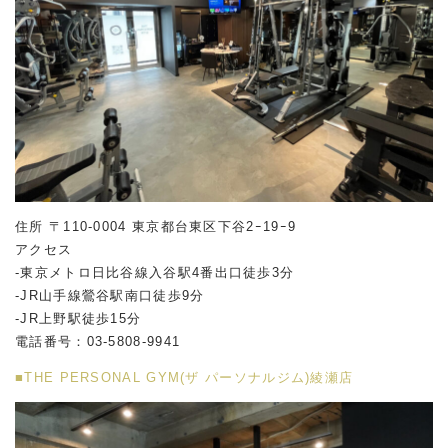
住所 〒110-0004 東京都台東区下谷2ｰ19ｰ9
アクセス
-東京メトロ日比谷線入谷駅4番出口徒歩3分
-JR山手線鶯谷駅南口徒歩9分
-JR上野駅徒歩15分
電話番号：03-5808-9941
■THE PERSONAL GYM(ザ パーソナルジム)綾瀬店