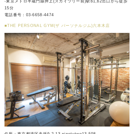
-東京メトロ半蔵門線押上(スカイツリー前)駅b1,b2出口から徒歩
15分
電話番号：03-6658-4474
■THE PERSONAL GYM(ザ パーソナルジム)六本木店
住所：東京都港区赤坂
9-2-13 ninetytwo13 508