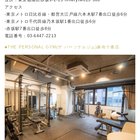
アクセス
-東京メトロ日比谷線・都営大江戸線六本木駅
7
番出口徒歩
6
分
-東京メトロ千代田線乃木坂駅
1
番出口徒歩
6
分
-赤坂駅
7
番出口徒歩
8
分
電話番号：
03-6447-2213
■THE PERSONAL GYM(ザ パーソナルジム)麻布十番店