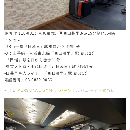
住所 〒116-0013 東京都荒川区西日暮里3-6-15北條ビル4階
アクセス
-JR山手線『日暮里』駅東口から徒歩9分
-JR 山手線・京浜東北線『西日暮里』駅 徒歩1分
-『田端』駅南口から徒歩11分
-東京メトロ・千代田線『西日暮里』駅 徒歩1分
-日暮里舎人ライナー『西日暮里』駅 徒歩3分
電話番号：03-5832-9066
■THE PERSONAL GYM(ザ パーソナルジム)入谷・鶯谷店