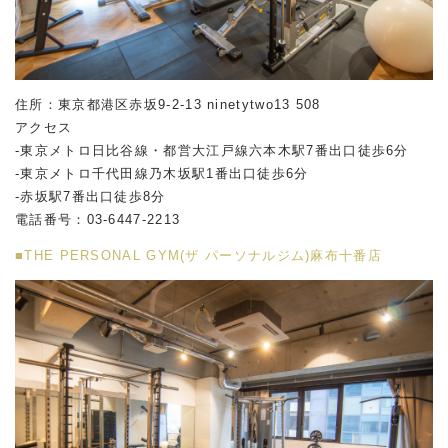
住所：東京都港区赤坂
9-2-13 ninetytwo13 508
アクセス
-東京メトロ日比谷線・都営大江戸線六本木駅
7
番出口徒歩
6
分
-東京メトロ千代田線乃木坂駅
1
番出口徒歩
6
分
-赤坂駅
7
番出口徒歩
8
分
電話番号：
03-6447-2213
■THE PERSONAL GYM(ザ パーソナルジム)麻布十番店