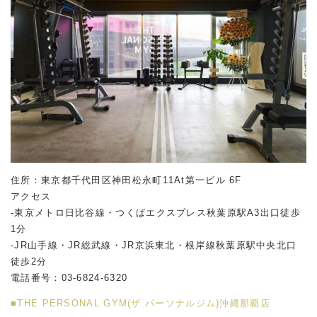
住所：東京都千代田区神田松永町11At第一ビル 6F
アクセス
-東京メトロ日比谷線・つくばエクスプレス秋葉原駅A3出口徒歩
1分
-JR山手線・JR総武線・JR京浜東北・根岸線秋葉原駅中央北口
徒歩2分
電話番号：03-6824-6320
■THE PERSONAL GYM(ザ パーソナルジム)沖縄那覇店