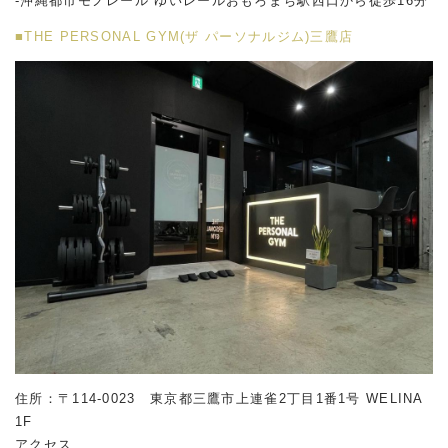
-沖縄都市モノレール ゆいレールおもろまち駅西口から徒歩16分
■THE PERSONAL GYM(ザ パーソナルジム)三鷹店
住所：〒114-0023 東京都三鷹市上連雀2丁目1番1号 WELINA
1F
アクセス