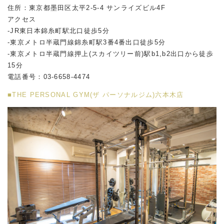
住所：東京都墨田区太平2-5-4 サンライズビル4F
アクセス
-JR東日本錦糸町駅北口徒歩5分
-東京メトロ半蔵門線錦糸町駅3番4番出口徒歩5分
-東京メトロ半蔵門線押上(スカイツリー前)駅b1,b2出口から徒歩
15分
電話番号：03-6658-4474
■THE PERSONAL GYM(ザ パーソナルジム)六本木店