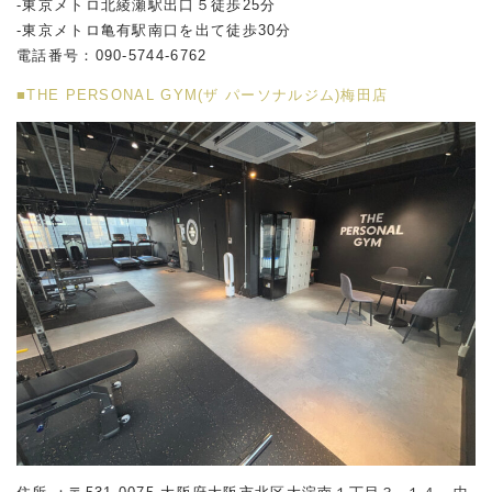
-東京メトロ北綾瀬駅出口５徒歩25分
-東京メトロ亀有駅南口を出て徒歩30分
電話番号：090-5744-6762
■THE PERSONAL GYM(ザ パーソナルジム)梅田店