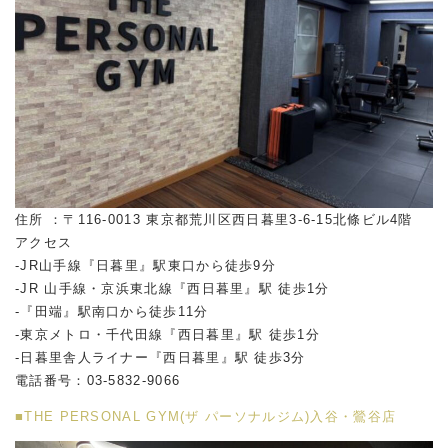
住所 ：〒116-0013 東京都荒川区西日暮里3-6-15北條ビル4階
アクセス
-JR山手線『日暮里』駅東口から徒歩9分
-JR 山手線・京浜東北線『西日暮里』駅 徒歩1分
-『田端』駅南口から徒歩11分
-東京メトロ・千代田線『西日暮里』駅 徒歩1分
-日暮里舎人ライナー『西日暮里』駅 徒歩3分
電話番号：03-5832-9066
■THE PERSONAL GYM(ザ パーソナルジム)入谷・鶯谷店