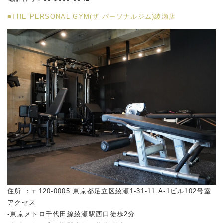
■THE PERSONAL GYM(ザ パーソナルジム)綾瀬店
住所 ：〒120-0005 東京都足立区綾瀬1-31-11 A-1ビル102号室
アクセス
-東京メトロ千代田線綾瀬駅西口徒歩2分