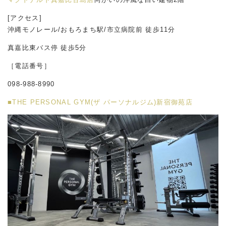
[アクセス]
沖縄モノレール/おもろまち駅/市立病院前 徒歩11分
真嘉比東バス停 徒歩5分
［電話番号］
098-988-8990
■THE PERSONAL GYM(ザ パーソナルジム)新宿御苑店