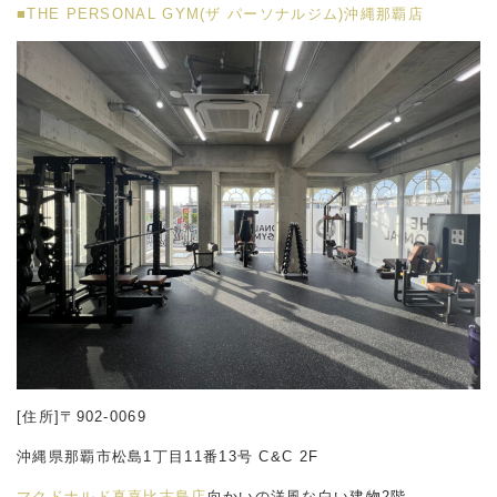
■THE PERSONAL GYM(ザ パーソナルジム)沖縄那覇店
[住所]〒902-0069
沖縄県那覇市松島1丁目11番13号 C&C 2F
マクドナルド真嘉比古島店
向かいの洋風な白い建物2階