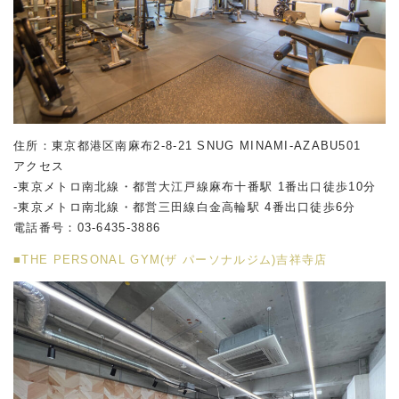
住所：東京都港区南麻布2-8-21 SNUG MINAMI-AZABU501
アクセス
-東京メトロ南北線・都営大江戸線麻布十番駅 1番出口徒歩10分
-東京メトロ南北線・都営三田線白金高輪駅 4番出口徒歩6分
電話番号：
03-6435-3886
■THE PERSONAL GYM(ザ パーソナルジム)吉祥寺店