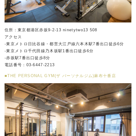
住所：東京都港区赤坂
9-2-13 ninetytwo13 508
アクセス
-東京メトロ日比谷線・都営大江戸線六本木駅
7
番出口徒歩
6
分
-東京メトロ千代田線乃木坂駅
1
番出口徒歩
6
分
-赤坂駅
7
番出口徒歩
8
分
電話番号：
03-6447-2213
■THE PERSONAL GYM(ザ パーソナルジム)麻布十番店