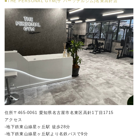
■THE PERSONAL GYM(ザ パーソナルジム)名東高針店
住所〒465-0061 愛知県名古屋市名東区高針1丁目1715
アクセス
-地下鉄東山線星ヶ丘駅 徒歩28分
-地下鉄東山線星ヶ丘駅より名鉄バスで9分