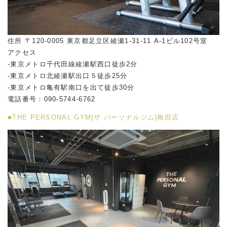
住所 〒120-0005 東京都足立区綾瀬1-31-11 A-1ビル102号室
アクセス
-東京メトロ千代田線綾瀬駅西口徒歩2分
-東京メトロ北綾瀬駅出口５徒歩25分
-東京メトロ亀有駅南口を出て徒歩30分
電話番号：090-5744-6762
■THE PERSONAL GYM(ザ パーソナルジム)梅田店