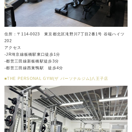
住所：〒114-0023 東京都北区滝野川7丁目2番1号 谷端ハイツ
202
アクセス
-JR埼京線板橋駅東口徒歩1分
-都営三田線新板橋駅徒歩3分
-都営三田線西巣鴨駅 徒歩4分
■THE PERSONAL GYM(ザ パーソナルジム)八王子店