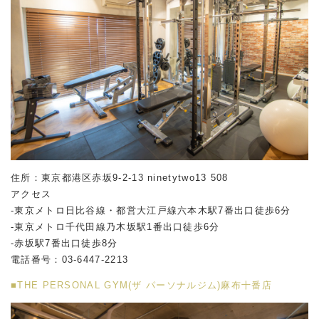
住所：東京都港区赤坂
9-2-13 ninetytwo13 508
アクセス
-東京メトロ日比谷線・都営大江戸線六本木駅
7
番出口徒歩
6
分
-東京メトロ千代田線乃木坂駅
1
番出口徒歩
6
分
-赤坂駅
7
番出口徒歩
8
分
電話番号：
03-6447-2213
■THE PERSONAL GYM(ザ パーソナルジム)麻布十番店