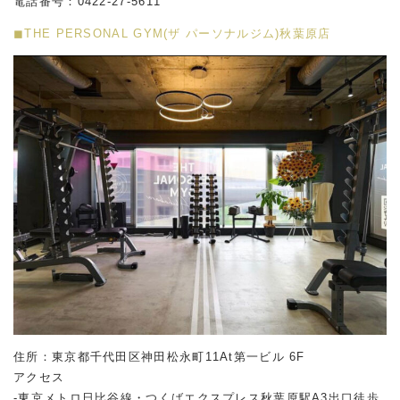
電話番号：0422-27-5611
◼︎THE PERSONAL GYM(ザ パーソナルジム)秋葉原店
住所：東京都千代田区神田松永町11At第一ビル 6F
アクセス
-東京メトロ日比谷線・つくばエクスプレス秋葉原駅A3出口徒歩