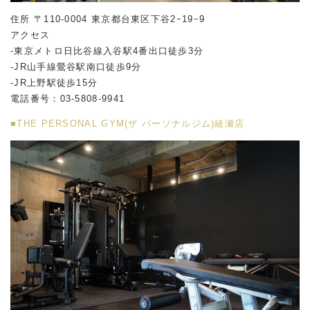
住所 〒110-0004 東京都台東区下谷2ｰ19ｰ9
アクセス
-東京メトロ日比谷線入谷駅4番出口徒歩3分
-JR山手線鶯谷駅南口徒歩9分
-JR上野駅徒歩15分
電話番号：03-5808-9941
■THE PERSONAL GYM(ザ パーソナルジム)綾瀬店