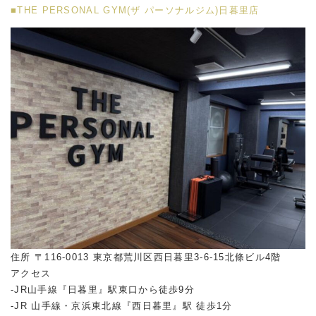
■THE PERSONAL GYM(ザ パーソナルジム)日暮里店
住所 〒116-0013 東京都荒川区西日暮里3-6-15北條ビル4階
アクセス
-JR山手線『日暮里』駅東口から徒歩9分
-JR 山手線・京浜東北線『西日暮里』駅 徒歩1分