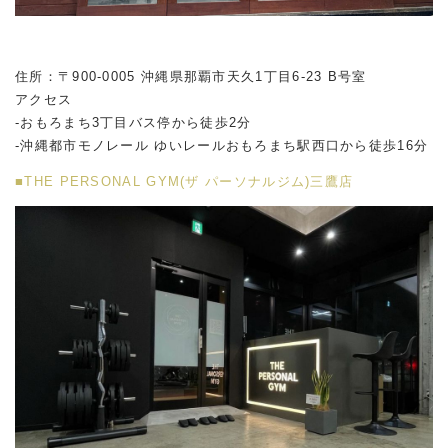
住所：〒900-0005 沖縄県那覇市天久1丁目6-23 B号室
アクセス
-おもろまち3丁目バス停から徒歩2分
-沖縄都市モノレール ゆいレールおもろまち駅西口から徒歩16分
■THE PERSONAL GYM(ザ パーソナルジム)三鷹店