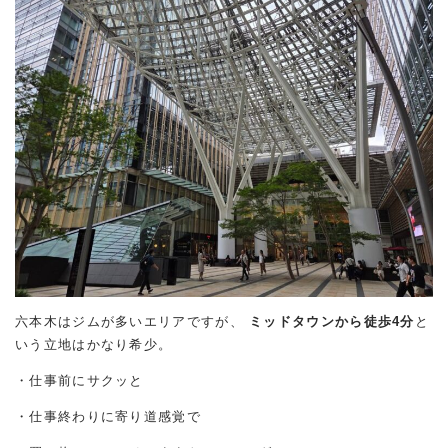
六本木はジムが多いエリアですが、
ミッドタウンから徒歩4分
と
いう立地はかなり希少。
・仕事前にサクッと
・仕事終わりに寄り道感覚で