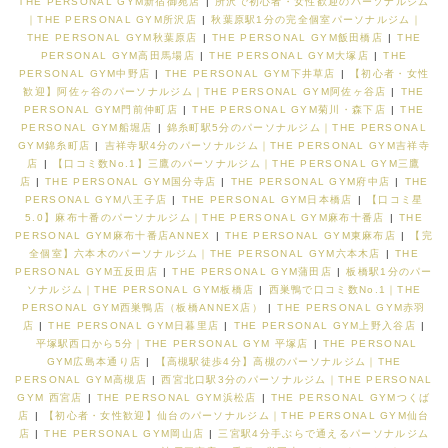
THE PERSONAL GYM新宿御苑店
|
所沢で初心者・女性歓迎のパーソナルジム
｜THE PERSONAL GYM所沢店
|
秋葉原駅1分の完全個室パーソナルジム｜
THE PERSONAL GYM秋葉原店
|
THE PERSONAL GYM飯田橋店
|
THE
PERSONAL GYM高田馬場店
|
THE PERSONAL GYM大塚店
|
THE
PERSONAL GYM中野店
|
THE PERSONAL GYM下井草店
|
【初心者・女性
歓迎】阿佐ヶ谷のパーソナルジム｜THE PERSONAL GYM阿佐ヶ谷店
|
THE
PERSONAL GYM門前仲町店
|
THE PERSONAL GYM菊川・森下店
|
THE
PERSONAL GYM船堀店
|
錦糸町駅5分のパーソナルジム｜THE PERSONAL
GYM錦糸町店
|
吉祥寺駅4分のパーソナルジム｜THE PERSONAL GYM吉祥寺
店
|
【口コミ数No.1】三鷹のパーソナルジム｜THE PERSONAL GYM三鷹
店
|
THE PERSONAL GYM国分寺店
|
THE PERSONAL GYM府中店
|
THE
PERSONAL GYM八王子店
|
THE PERSONAL GYM日本橋店
|
【口コミ星
5.0】麻布十番のパーソナルジム｜THE PERSONAL GYM麻布十番店
|
THE
PERSONAL GYM麻布十番店ANNEX
|
THE PERSONAL GYM東麻布店
|
【完
全個室】六本木のパーソナルジム｜THE PERSONAL GYM六本木店
|
THE
PERSONAL GYM五反田店
|
THE PERSONAL GYM蒲田店
|
板橋駅1分のパー
ソナルジム｜THE PERSONAL GYM板橋店
|
西巣鴨で口コミ数No.1｜THE
PERSONAL GYM西巣鴨店（板橋ANNEX店）
|
THE PERSONAL GYM赤羽
店
|
THE PERSONAL GYM日暮里店
|
THE PERSONAL GYM上野入谷店
|
平塚駅西口から5分｜THE PERSONAL GYM 平塚店
|
THE PERSONAL
GYM広島本通り店
|
【高槻駅徒歩4分】高槻のパーソナルジム｜THE
PERSONAL GYM高槻店
|
西宮北口駅3分のパーソナルジム｜THE PERSONAL
GYM 西宮店
|
THE PERSONAL GYM浜松店
|
THE PERSONAL GYMつくば
店
|
【初心者・女性歓迎】仙台のパーソナルジム｜THE PERSONAL GYM仙台
店
|
THE PERSONAL GYM岡山店
|
三宮駅4分手ぶらで通えるパーソナルジム