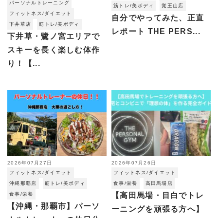
パーソナルトレーニング
筋トレ/美ボディ
覚王山店
フィットネス/ダイエット
自分でやってみた、正直
下井草店
筋トレ/美ボディ
レポート THE PERS...
下井草・鷺ノ宮エリアで
スキーを長く楽しむ体作
り！【...
2026年07月27日
2026年07月26日
フィットネス/ダイエット
フィットネス/ダイエット
沖縄那覇店
筋トレ/美ボディ
食事/栄養
高田馬場店
食事/栄養
【高田馬場・目白でトレ
【沖縄・那覇市】パーソ
ーニングを頑張る方へ】