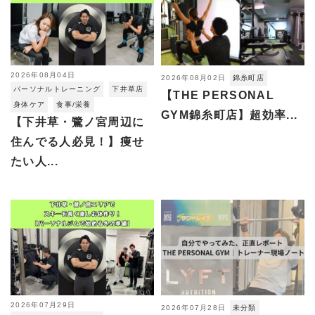
2026年08月04日
2026年08月02日
錦糸町店
パーソナルトレーニング
下井草店
【THE PERSONAL
身体ケア
食事/栄養
GYM錦糸町店】超効率...
【下井草・鷺ノ宮周辺に
住んでる人必見！】痩せ
たい人...
2026年07月29日
2026年07月28日
未分類