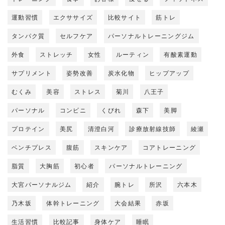
運動習慣
エクササイズ
比較サイト
筋トレ
タンパク質
セルフケア
パーソナルトレーニングジム
外食
ストレッチ
女性
ルーティン
有酸素運動
サプリメント
姿勢改善
炭水化物
ヒップアップ
むくみ
美容
ストレス
菊川
八王子
パーソナル
コンビニ
くびれ
森下
美脚
プロテイン
美尻
清澄白河
診療放射線技師
綾瀬
ベンチプレス
腹筋
スキンケア
コアトレーニング
脂質
大胸筋
初心者
パーソナルトレーニング
大宮パーソナルジム
紹介
腕トレ
所沢
六本木
乃木坂
体幹トレーニング
大会結果
赤坂
生活習慣
比較記事
身体ケア
睡眠