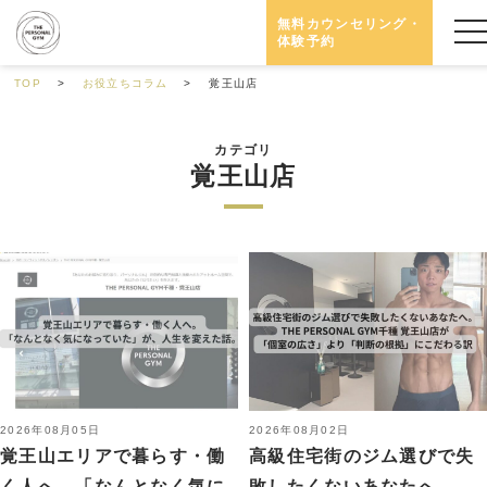
無料カウンセリング・
体験予約
TOP
お役立ちコラム
覚王山店
カテゴリ
覚王山店
2026年08月05日
2026年08月02日
覚王山エリアで暮らす・働
高級住宅街のジム選びで失
く人へ。「なんとなく気に
敗したくないあなたへ。