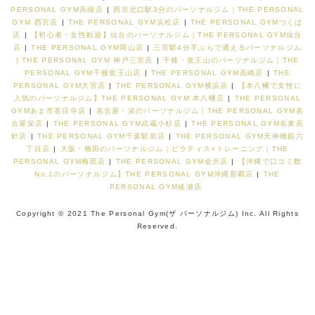
PERSONAL GYM高槻店
|
西宮北口駅3分のパーソナルジム｜THE PERSONAL
GYM 西宮店
|
THE PERSONAL GYM浜松店
|
THE PERSONAL GYMつくば
店
|
【初心者・女性歓迎】仙台のパーソナルジム｜THE PERSONAL GYM仙台
店
|
THE PERSONAL GYM岡山店
|
三宮駅4分手ぶらで通えるパーソナルジム
| THE PERSONAL GYM 神戸三宮店
|
千種・覚王山のパーソナルジム｜THE
PERSONAL GYM千種覚王山店
|
THE PERSONAL GYM高崎店
|
THE
PERSONAL GYM大宮店
|
THE PERSONAL GYM横浜店
|
【本八幡で女性に
人気のパーソナルジム】THE PERSONAL GYM 本八幡店
|
THE PERSONAL
GYMあま市甚目寺店
|
名古屋・栄のパーソナルジム｜THE PERSONAL GYM名
古屋栄店
|
THE PERSONAL GYM武蔵小杉店
|
THE PERSONAL GYM名東高
針店
|
THE PERSONAL GYM千葉駅前店
|
THE PERSONAL GYM天神橋筋六
丁目店
|
大阪・梅田のパーソナルジム｜ピラティス×トレーニング｜THE
PERSONAL GYM梅田店
|
THE PERSONAL GYM金沢店
|
【沖縄で口コミ数
No.1のパーソナルジム】THE PERSONAL GYM沖縄那覇店
|
THE
PERSONAL GYM綾瀬店
Copyright © 2021 The Personal Gym(ザ パーソナルジム) Inc. All Rights
Reserved.