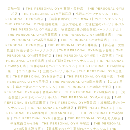
店舗一覧
|
THE PERSONAL GYM 薬院・天神店
|
THE PERSONAL GYM
柏店
|
THE PERSONAL GYM宇都宮店
|
小岩のパーソナルジム｜THE
PERSONAL GYM小岩店
|
【新宿駅周辺で口コミ数No.1】のパーソナルジム｜
THE PERSONAL GYM新宿御苑店
|
所沢で初心者・女性歓迎のパーソナルジム
｜THE PERSONAL GYM所沢店
|
秋葉原駅1分の完全個室パーソナルジム｜
THE PERSONAL GYM秋葉原店
|
THE PERSONAL GYM飯田橋店
|
THE
PERSONAL GYM高田馬場店
|
THE PERSONAL GYM大塚店
|
THE
PERSONAL GYM中野店
|
THE PERSONAL GYM下井草店
|
【初心者・女性
歓迎】阿佐ヶ谷のパーソナルジム｜THE PERSONAL GYM阿佐ヶ谷店
|
THE
PERSONAL GYM門前仲町店
|
THE PERSONAL GYM菊川・森下店
|
THE
PERSONAL GYM船堀店
|
錦糸町駅5分のパーソナルジム｜THE PERSONAL
GYM錦糸町店
|
吉祥寺駅4分のパーソナルジム｜THE PERSONAL GYM吉祥寺
店
|
【口コミ数No.1】三鷹のパーソナルジム｜THE PERSONAL GYM三鷹
店
|
THE PERSONAL GYM国分寺店
|
THE PERSONAL GYM府中店
|
THE
PERSONAL GYM八王子店
|
THE PERSONAL GYM日本橋店
|
【口コミ星
5.0】麻布十番のパーソナルジム｜THE PERSONAL GYM麻布十番店
|
THE
PERSONAL GYM麻布十番店ANNEX
|
THE PERSONAL GYM東麻布店
|
【完
全個室】六本木のパーソナルジム｜THE PERSONAL GYM六本木店
|
THE
PERSONAL GYM五反田店
|
THE PERSONAL GYM蒲田店
|
板橋駅1分のパー
ソナルジム｜THE PERSONAL GYM板橋店
|
西巣鴨で口コミ数No.1｜THE
PERSONAL GYM西巣鴨店（板橋ANNEX店）
|
THE PERSONAL GYM赤羽
店
|
THE PERSONAL GYM日暮里店
|
THE PERSONAL GYM上野入谷店
|
平塚駅西口から5分｜THE PERSONAL GYM 平塚店
|
THE PERSONAL
GYM広島本通り店
|
【高槻駅徒歩4分】高槻のパーソナルジム｜THE