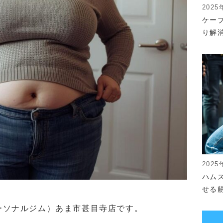
2025
ケー
り解
2025
ハム
せる
ザ パーソナルジム）あま市甚目寺店です。