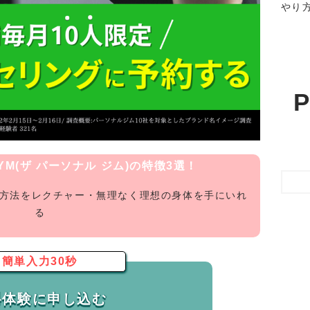
やり
P
 GYM(ザ パーソナル ジム)の特徴3選！
グ方法をレクチャー・無理なく理想の身体を手にいれ
る
簡単入力30秒
料体験に申し込む