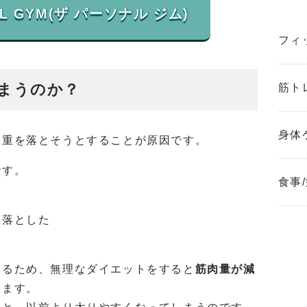
フィ
まうのか？
筋ト
身体
体重を落とそうとすることが原因です。
です。
食事
を落とした
た
するため、無理なダイエットをすると
筋肉量が減
ります。