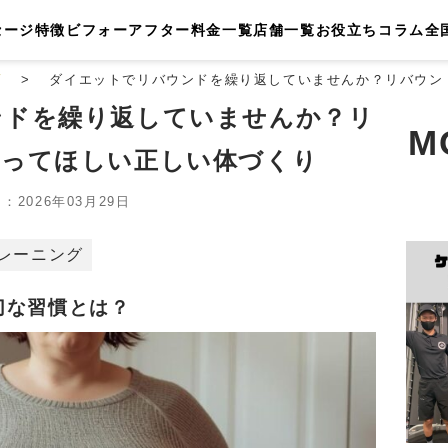
セージ
特徴
ビフォーアフター
料金一覧
店舗一覧
お役立ちコラム
全
店
ダイエットでリバウンドを繰り返していませんか？リバウン
ンドを繰り返していませんか？リ
M
知ってほしい正しい体づくり
2026年03月29日
レーニング
切な習慣とは？