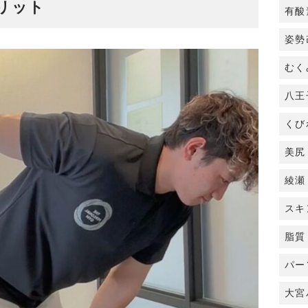
リット
有酸
姿勢
むく
八王
くび
美尻
綾瀬
スキ
脂質
パー
大宮