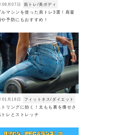
年08月07日
筋トレ/美ボディ
ブルマシンを使った肩トレ3選！肩凝
消や予防にもおすすめ！
年01月18日
フィットネス/ダイエット
ストリングに効く！太もも裏を痩せさ
筋トレとストレッチ