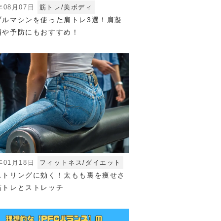
年08月07日
筋トレ/美ボディ
ブルマシンを使った肩トレ3選！肩凝
消や予防にもおすすめ！
年01月18日
フィットネス/ダイエット
ストリングに効く！太もも裏を痩せさ
筋トレとストレッチ