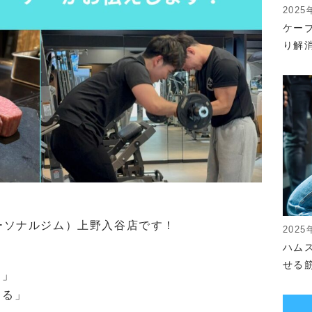
2025
ケー
り解
ザ パーソナルジム）上野入谷店です！
2025
ハム
せる
…」
する」