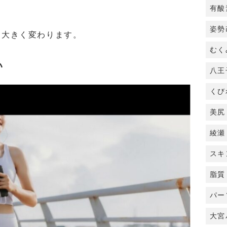
有酸
姿勢
は大きく変わります。
むく
い
八王
くび
美尻
綾瀬
スキ
脂質
パー
大宮