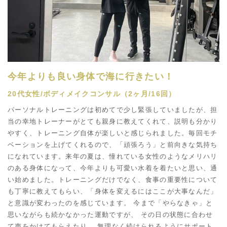
今年よりも良い身体で海に行きたい！
20代女性/ボディメイクコンサル（2ヶ月/16回）
パーソナルトレーニングは初めてで少し緊張していましたが、担
当の幸地トレーナーがとても親身に教えてくれて、説明も分かり
やすく、トレーニング自体が楽しいと感じられました。毎回モチ
ベーションを上げてくれるので、「頑張ろう」と前向きな気持ち
になれています。来年の夏は、憧れている女性のようなメリハリ
のある身体になって、今年よりも可愛い水着を着たいと思い、通
い始めました。トレーニングだけでなく、食事の重要性について
も丁寧に教えてもらい、「身体を変えるにはここが大事なんだ」
と意識が変わったのを感じています。 今まで「やらなきゃ」と
思いながらも続かなかった運動ですが、 その日の状態に合わせ
て声をかけてもらえたり、 無理なく続けられるようにサポート