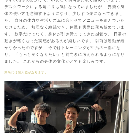
デスクワークによる肩こりも気になっていましたが、 姿勢や身
体の使い方を意識するようになり、少しずつ楽になってきまし
た。 自分の体力や生活リズムに合わせてメニューを組んでいた
だけるため、 無理なく継続でき、体重も実際に落ち始めていま
す。 数字だけでなく、身体が引き締まってきた感覚や、 日常の
動きが軽くなった実感があるのが嬉しいです。 以前は運動が続
かなかったのですが、 今ではトレーニングが生活の一部にな
り、 「もっと良くなりたい」と前向きに考えられるようになり
ました。 これからの身体の変化がとても楽しみです。
効果には個人差があります。