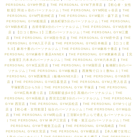
PERSONAL GYM中野店
|
THE PERSONAL GYM下井草店
|
【初心者・女性
歓迎】阿佐ヶ谷のパーソナルジム｜THE PERSONAL GYM阿佐ヶ谷店
|
THE
PERSONAL GYM門前仲町店
|
THE PERSONAL GYM菊川・森下店
|
THE
PERSONAL GYM船堀店
|
錦糸町駅5分のパーソナルジム｜THE PERSONAL
GYM錦糸町店
|
吉祥寺駅4分のパーソナルジム｜THE PERSONAL GYM吉祥寺
店
|
【口コミ数No.1】三鷹のパーソナルジム｜THE PERSONAL GYM三鷹
店
|
THE PERSONAL GYM国分寺店
|
THE PERSONAL GYM府中店
|
THE
PERSONAL GYM八王子店
|
THE PERSONAL GYM日本橋店
|
【口コミ星
5.0】麻布十番のパーソナルジム｜THE PERSONAL GYM麻布十番店
|
THE
PERSONAL GYM麻布十番店ANNEX
|
THE PERSONAL GYM東麻布店
|
【完
全個室】六本木のパーソナルジム｜THE PERSONAL GYM六本木店
|
THE
PERSONAL GYM五反田店
|
THE PERSONAL GYM蒲田店
|
板橋駅1分のパー
ソナルジム｜THE PERSONAL GYM板橋店
|
西巣鴨で口コミ数No.1｜THE
PERSONAL GYM西巣鴨店（板橋ANNEX店）
|
THE PERSONAL GYM赤羽
店
|
THE PERSONAL GYM日暮里店
|
THE PERSONAL GYM上野入谷店
|
平塚駅西口から5分｜THE PERSONAL GYM 平塚店
|
THE PERSONAL
GYM広島本通り店
|
【高槻駅徒歩4分】高槻のパーソナルジム｜THE
PERSONAL GYM高槻店
|
西宮北口駅3分のパーソナルジム｜THE PERSONAL
GYM 西宮店
|
THE PERSONAL GYM浜松店
|
THE PERSONAL GYMつくば
店
|
【初心者・女性歓迎】仙台のパーソナルジム｜THE PERSONAL GYM仙台
店
|
THE PERSONAL GYM岡山店
|
三宮駅4分手ぶらで通えるパーソナルジム
| THE PERSONAL GYM 神戸三宮店
|
千種・覚王山のパーソナルジム｜THE
PERSONAL GYM千種覚王山店
|
THE PERSONAL GYM高崎店
|
THE
PERSONAL GYM大宮店
|
THE PERSONAL GYM横浜店
|
【本八幡で女性に
人気のパーソナルジム】THE PERSONAL GYM 本八幡店
|
THE PERSONAL