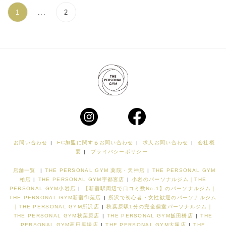
1
...
2
お問い合わせ
|
FC加盟に関するお問い合わせ
|
求人お問い合わせ
|
会社概
要
|
プライバシーポリシー
店舗一覧
|
THE PERSONAL GYM 薬院・天神店
|
THE PERSONAL GYM
柏店
|
THE PERSONAL GYM宇都宮店
|
小岩のパーソナルジム｜THE
PERSONAL GYM小岩店
|
【新宿駅周辺で口コミ数No.1】のパーソナルジム｜
THE PERSONAL GYM新宿御苑店
|
所沢で初心者・女性歓迎のパーソナルジム
｜THE PERSONAL GYM所沢店
|
秋葉原駅1分の完全個室パーソナルジム｜
THE PERSONAL GYM秋葉原店
|
THE PERSONAL GYM飯田橋店
|
THE
PERSONAL GYM高田馬場店
|
THE PERSONAL GYM大塚店
|
THE