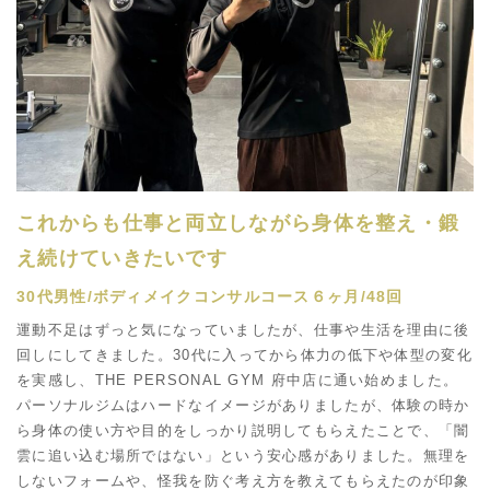
これからも仕事と両立しながら身体を整え・鍛
え続けていきたいです
30代男性/ボディメイクコンサルコース６ヶ月/48回
運動不足はずっと気になっていましたが、仕事や生活を理由に後
回しにしてきました。30代に入ってから体力の低下や体型の変化
を実感し、THE PERSONAL GYM 府中店に通い始めました。
パーソナルジムはハードなイメージがありましたが、体験の時か
ら身体の使い方や目的をしっかり説明してもらえたことで、「闇
雲に追い込む場所ではない」という安心感がありました。無理を
しないフォームや、怪我を防ぐ考え方を教えてもらえたのが印象