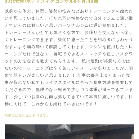
30代女性/ボディメイクコンサル6ヶ月/48回
以前から体力、体型、姿勢の悩みなどありトレーニングを始めた
いと思っていました。打たれ弱い性格なので自分でジムに通い鍛
えていくのは難しいと思いパーソナルジムに通い始めました。
トレーナーさんがとても気さくな方で、お喋りも交えながら楽し
くトレーニングできます。疑問に思ったことを初心者にもわかり
やすいよう噛み砕いて解説してくれます。マシンを使用したトレ
ーニングだけではなく、自宅でできるストレッチや正しいスクワ
ットの方法なども教えてもらえます。 私は運動が得意な方では
ないのでトレーニングは辛く苦しいイメージがありましたが、初
めて筋トレが楽しいと思えました！ 仕事の都合上まとまった食
事が取れない私でもライフスタイルに合った食事方法を提案して
くださるので、無理のない範囲で少しづつ体重が減ってきていま
す。少しづつお腹のお肉も落ちてきていて本当に嬉しいです。目
標に向けて、これからも続けていきたいです！
効果には個人差があります。