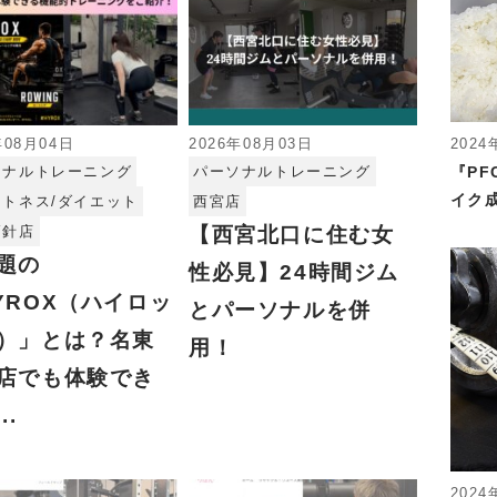
2024
年08月04日
2026年08月03日
『P
ソナルトレーニング
パーソナルトレーニング
イク成
ットネス/ダイエット
西宮店
高針店
【西宮北口に住む女
題の
性必見】24時間ジム
YROX（ハイロッ
とパーソナルを併
）」とは？名東
用！
店でも体験でき
..
2024