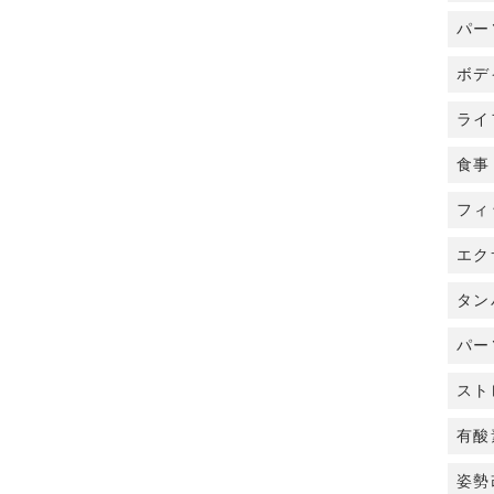
パー
ボデ
ライ
食事
フィ
エク
タン
パー
スト
有酸
姿勢