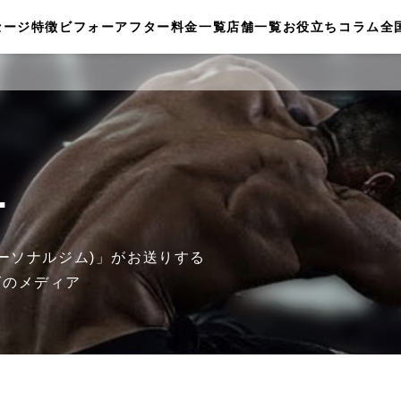
セージ
特徴
ビフォーアフター
料金一覧
店舗一覧
お役立ちコラム
全
.
ザ パーソナルジム)」がお送りする
グのメディア