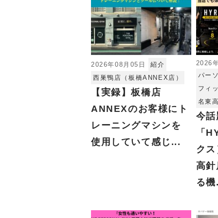
2026
2026年08月05日
紹介
パー
西巣鴨店（板橋ANNEX店）
フィ
【実録】板橋店
名東
ANNEXのお客様にト
今話
レーニングマシンを
「H
使用していて感じ...
クス
高針
る機.