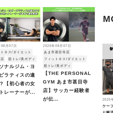
M
年08月07日
2026年08月07日
ットネス/ダイエット
あま市甚目寺店
草店
筋トレ/美ボディ
フィットネス/ダイエット
ソナルジム・ヨ
筋トレ/美ボディ
【THE PERSONAL
ピラティスの違
GYM あま市甚目寺
？【初心者の女
店】サッカー経験者
トレーナーが...
が伝...
2025
ケー
り解