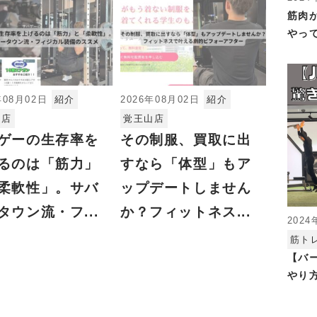
筋肉
やっ
年08月02日
紹介
2026年08月02日
紹介
山店
覚王山店
ゲーの生存率を
その制服、買取に出
るのは「筋力」
すなら「体型」もア
柔軟性」。サバ
ップデートしません
タウン流・フ...
か？フィットネス...
2024
筋ト
【バ
やり