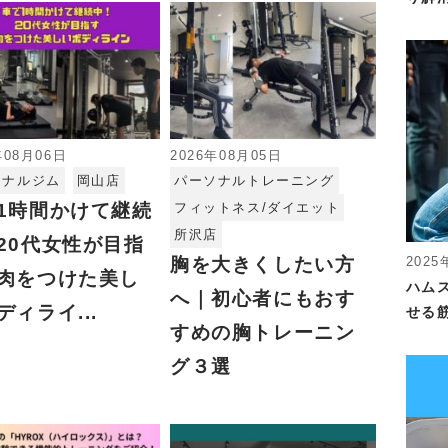
年08月06日
2026年08月05日
ソナルジム
岡山店
パーソナルトレーニング
1時間かけて継続
フィットネス/ダイエット
所沢店
20代女性が目指
胸を大きくしたい方
2025
肉をつけた美し
ハム
へ｜初心者にもおす
ディライ...
せる
すめの胸トレーニン
グ３選