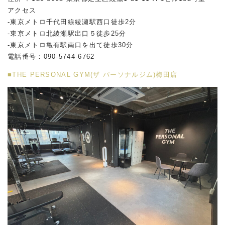
アクセス
-東京メトロ千代田線綾瀬駅西口徒歩2分
-東京メトロ北綾瀬駅出口５徒歩25分
-東京メトロ亀有駅南口を出て徒歩30分
電話番号：090-5744-6762
■THE PERSONAL GYM(ザ パーソナルジム)梅田店