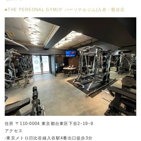
■THE PERSONAL GYM(ザ パーソナルジム)入谷・鶯谷店
住所 〒110-0004 東京都台東区下谷2ｰ19ｰ9
アクセス
-東京メトロ日比谷線入谷駅4番出口徒歩3分