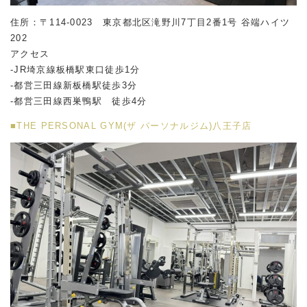
住所：〒114-0023 東京都北区滝野川7丁目2番1号 谷端ハイツ
202
アクセス
-JR埼京線板橋駅東口徒歩1分
-都営三田線新板橋駅徒歩3分
-都営三田線西巣鴨駅 徒歩4分
■THE PERSONAL GYM(ザ パーソナルジム)八王子店