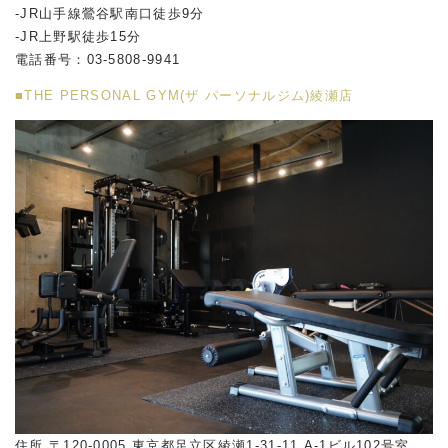
-JR山手線鶯谷駅南口徒歩9分
-JR上野駅徒歩15分
電話番号：03-5808-9941
■THE PERSONAL GYM(ザ パーソナルジム)綾瀬店
住所 〒120-0005 東京都足立区綾瀬1-31-11 A-1ビル102号室