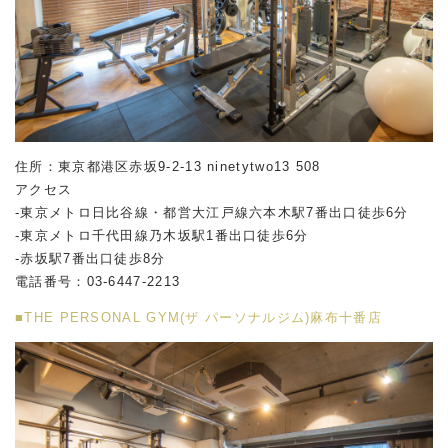
住所：東京都港区赤坂
9-2-13 ninetytwo13 508
アクセス
-東京メトロ日比谷線・都営大江戸線六本木駅
7
番出口徒歩
6
分
-東京メトロ千代田線乃木坂駅
1
番出口徒歩
6
分
-赤坂駅
7
番出口徒歩
8
分
電話番号：
03-6447-2213
■THE PERSONAL GYM(ザ パーソナルジム)麻布十番店