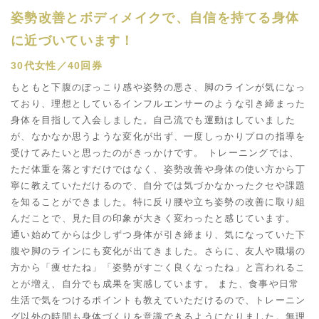
姿勢改善とボディメイクで、自信を持てる身体
に近づいています！
30代女性／40回券
もともと下腹のぽっこり感や姿勢の悪さ、脚のラインが気になっ
ており、理想としているインフルエンサーのような引き締まった
身体を目指して入会しました。自己流でも運動はしていました
が、なかなか思うような変化が出ず、一度しっかりプロの指導を
受けてみたいと思ったのがきっかけです。 トレーニングでは、
ただ体重を落とすだけではなく、姿勢改善や身体の使い方から丁
寧に教えていただけるので、自分では気づかなかったクセや課題
を知ることができました。特に反り腰や立ち姿勢の改善に取り組
んだことで、見た目の印象が大きく変わったと感じています。
通い始めてからは少しずつ身体が引き締まり、気になっていた下
腹や脚のラインにも変化が出てきました。さらに、友人や職場の
方から「痩せたね」「姿勢がすごく良くなったね」と言われるこ
とが増え、自分でも成果を実感しています。 また、食事や日常
生活で気をつけるポイントも教えていただけるので、トレーニン
グ以外の時間も身体づくりを意識できるようになりました。無理