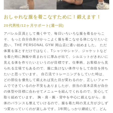
おしゃれな服を着こなすために！鍛えます！
20代男性/12ヶ月サポート(週一回)
アパレル店員として働く中で、毎日いろいろな服を着るからこ
そ、もっと自分自身がかっこよく服を着こなせる体になりたいと
思い、THE PERSONAL GYM 岡山店に通い始めました。 ただ
体重を落とすだけではなく、Tシャツやシャツ、ジャケットなど
を着た時に胸板や肩まわりに厚みが出て、シルエットがきれいに
見える体を作りたいというのが目標です。仕事柄、お客様から見
られる立場でもあるので、服に負けない体作りをして自信を持ち
たいと思っています。 自己流でトレーニングをしていた時は、
どの部位を優先して鍛えれば見た目が変わるのか、正しいフォー
ムでできているのか不安もありましたが、担当の並木店長が自分
の体型や目標に合わせてメニューを組んでくれるので、安心して
取り組めています。 胸・肩・腕・背中を中心に鍛えながら、全
体のバランスも整えていけるので、服を着た時の見え方が少しず
つ変わっていくのが楽しみです。1年間しっかり継続して、どん