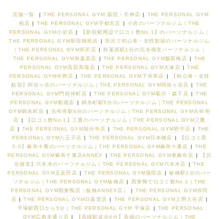
店舗一覧
|
THE PERSONAL GYM 薬院・天神店
|
THE PERSONAL GYM
柏店
|
THE PERSONAL GYM宇都宮店
|
小岩のパーソナルジム｜THE
PERSONAL GYM小岩店
|
【新宿駅周辺で口コミ数No.1】のパーソナルジム｜
THE PERSONAL GYM新宿御苑店
|
所沢で初心者・女性歓迎のパーソナルジム
｜THE PERSONAL GYM所沢店
|
秋葉原駅1分の完全個室パーソナルジム｜
THE PERSONAL GYM秋葉原店
|
THE PERSONAL GYM飯田橋店
|
THE
PERSONAL GYM高田馬場店
|
THE PERSONAL GYM大塚店
|
THE
PERSONAL GYM中野店
|
THE PERSONAL GYM下井草店
|
【初心者・女性
歓迎】阿佐ヶ谷のパーソナルジム｜THE PERSONAL GYM阿佐ヶ谷店
|
THE
PERSONAL GYM門前仲町店
|
THE PERSONAL GYM菊川・森下店
|
THE
PERSONAL GYM船堀店
|
錦糸町駅5分のパーソナルジム｜THE PERSONAL
GYM錦糸町店
|
吉祥寺駅4分のパーソナルジム｜THE PERSONAL GYM吉祥寺
店
|
【口コミ数No.1】三鷹のパーソナルジム｜THE PERSONAL GYM三鷹
店
|
THE PERSONAL GYM国分寺店
|
THE PERSONAL GYM府中店
|
THE
PERSONAL GYM八王子店
|
THE PERSONAL GYM日本橋店
|
【口コミ星
5.0】麻布十番のパーソナルジム｜THE PERSONAL GYM麻布十番店
|
THE
PERSONAL GYM麻布十番店ANNEX
|
THE PERSONAL GYM東麻布店
|
【完
全個室】六本木のパーソナルジム｜THE PERSONAL GYM六本木店
|
THE
PERSONAL GYM五反田店
|
THE PERSONAL GYM蒲田店
|
板橋駅1分のパー
ソナルジム｜THE PERSONAL GYM板橋店
|
西巣鴨で口コミ数No.1｜THE
PERSONAL GYM西巣鴨店（板橋ANNEX店）
|
THE PERSONAL GYM赤羽
店
|
THE PERSONAL GYM日暮里店
|
THE PERSONAL GYM上野入谷店
|
平塚駅西口から5分｜THE PERSONAL GYM 平塚店
|
THE PERSONAL
GYM広島本通り店
|
【高槻駅徒歩4分】高槻のパーソナルジム｜THE