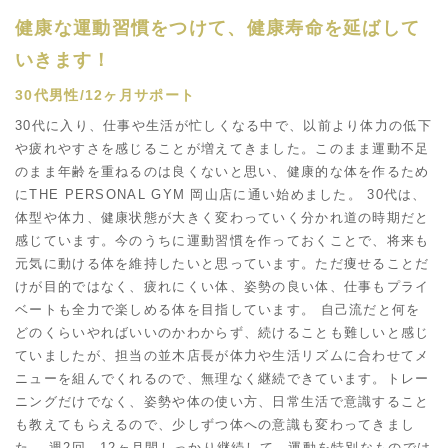
健康な運動習慣をつけて、健康寿命を延ばして
いきます！
30代男性/12ヶ月サポート
30代に入り、仕事や生活が忙しくなる中で、以前より体力の低下
や疲れやすさを感じることが増えてきました。このまま運動不足
のまま年齢を重ねるのは良くないと思い、健康的な体を作るため
にTHE PERSONAL GYM 岡山店に通い始めました。 30代は、
体型や体力、健康状態が大きく変わっていく分かれ道の時期だと
感じています。今のうちに運動習慣を作っておくことで、将来も
元気に動ける体を維持したいと思っています。ただ痩せることだ
けが目的ではなく、疲れにくい体、姿勢の良い体、仕事もプライ
ベートも全力で楽しめる体を目指しています。 自己流だと何を
どのくらいやればいいのかわからず、続けることも難しいと感じ
ていましたが、担当の並木店長が体力や生活リズムに合わせてメ
ニューを組んでくれるので、無理なく継続できています。トレー
ニングだけでなく、姿勢や体の使い方、日常生活で意識すること
も教えてもらえるので、少しずつ体への意識も変わってきまし
た。 週2回、12ヶ月間しっかり継続して、運動を特別なものでは