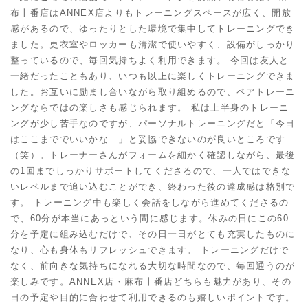
布十番店はANNEX店よりもトレーニングスペースが広く、開放
感があるので、ゆったりとした環境で集中してトレーニングでき
ました。更衣室やロッカーも清潔で使いやすく、設備がしっかり
整っているので、毎回気持ちよく利用できます。 今回は友人と
一緒だったこともあり、いつも以上に楽しくトレーニングできま
した。お互いに励まし合いながら取り組めるので、ペアトレーニ
ングならではの楽しさも感じられます。 私は上半身のトレーニ
ングが少し苦手なのですが、パーソナルトレーニングだと「今日
はここまででいいかな…」と妥協できないのが良いところです
（笑）。トレーナーさんがフォームを細かく確認しながら、最後
の1回までしっかりサポートしてくださるので、一人ではできな
いレベルまで追い込むことができ、終わった後の達成感は格別で
す。 トレーニング中も楽しく会話をしながら進めてくださるの
で、60分が本当にあっという間に感じます。休みの日にこの60
分を予定に組み込むだけで、その日一日がとても充実したものに
なり、心も身体もリフレッシュできます。 トレーニングだけで
なく、前向きな気持ちになれる大切な時間なので、毎回通うのが
楽しみです。ANNEX店・麻布十番店どちらも魅力があり、その
日の予定や目的に合わせて利用できるのも嬉しいポイントです。