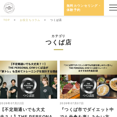
無料カウンセリング・
体験予約
TOP
お役立ちコラム
つくば店
カテゴリ
つくば店
2026年07月22日
2026年07月07日
【不定期通いでも大丈
『つくば市でダイエット中
夫？！】THE PERSONA...
でも外食を楽しみたい方