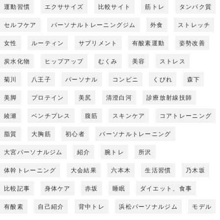
運動習慣
エクササイズ
比較サイト
筋トレ
タンパク質
セルフケア
パーソナルトレーニングジム
外食
ストレッチ
女性
ルーティン
サプリメント
有酸素運動
姿勢改善
炭水化物
ヒップアップ
むくみ
美容
ストレス
菊川
八王子
パーソナル
コンビニ
くびれ
森下
美脚
プロテイン
美尻
清澄白河
診療放射線技師
綾瀬
ベンチプレス
腹筋
スキンケア
コアトレーニング
脂質
大胸筋
初心者
パーソナルトレーニング
大宮パーソナルジム
紹介
腕トレ
所沢
体幹トレーニング
大会結果
六本木
生活習慣
乃木坂
比較記事
身体ケア
赤坂
睡眠
ダイエット、食事
有酸素
自己紹介
背中トレ
浜松パーソナルジム
モデル