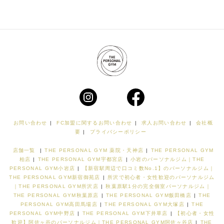
お問い合わせ
|
FC加盟に関するお問い合わせ
|
求人お問い合わせ
|
会社概
要
|
プライバシーポリシー
店舗一覧
|
THE PERSONAL GYM 薬院・天神店
|
THE PERSONAL GYM
柏店
|
THE PERSONAL GYM宇都宮店
|
小岩のパーソナルジム｜THE
PERSONAL GYM小岩店
|
【新宿駅周辺で口コミ数No.1】のパーソナルジム｜
THE PERSONAL GYM新宿御苑店
|
所沢で初心者・女性歓迎のパーソナルジム
｜THE PERSONAL GYM所沢店
|
秋葉原駅1分の完全個室パーソナルジム｜
THE PERSONAL GYM秋葉原店
|
THE PERSONAL GYM飯田橋店
|
THE
PERSONAL GYM高田馬場店
|
THE PERSONAL GYM大塚店
|
THE
PERSONAL GYM中野店
|
THE PERSONAL GYM下井草店
|
【初心者・女性
歓迎】阿佐ヶ谷のパーソナルジム｜THE PERSONAL GYM阿佐ヶ谷店
|
THE