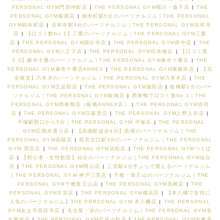
PERSONAL GYM門前仲町店
|
THE PERSONAL GYM菊川・森下店
|
THE
PERSONAL GYM船堀店
|
錦糸町駅5分のパーソナルジム｜THE PERSONAL
GYM錦糸町店
|
吉祥寺駅4分のパーソナルジム｜THE PERSONAL GYM吉祥寺
店
|
【口コミ数No.1】三鷹のパーソナルジム｜THE PERSONAL GYM三鷹
店
|
THE PERSONAL GYM国分寺店
|
THE PERSONAL GYM府中店
|
THE
PERSONAL GYM八王子店
|
THE PERSONAL GYM日本橋店
|
【口コミ星
5.0】麻布十番のパーソナルジム｜THE PERSONAL GYM麻布十番店
|
THE
PERSONAL GYM麻布十番店ANNEX
|
THE PERSONAL GYM東麻布店
|
【完
全個室】六本木のパーソナルジム｜THE PERSONAL GYM六本木店
|
THE
PERSONAL GYM五反田店
|
THE PERSONAL GYM蒲田店
|
板橋駅1分のパー
ソナルジム｜THE PERSONAL GYM板橋店
|
西巣鴨で口コミ数No.1｜THE
PERSONAL GYM西巣鴨店（板橋ANNEX店）
|
THE PERSONAL GYM赤羽
店
|
THE PERSONAL GYM日暮里店
|
THE PERSONAL GYM上野入谷店
|
平塚駅西口から5分｜THE PERSONAL GYM 平塚店
|
THE PERSONAL
GYM広島本通り店
|
【高槻駅徒歩4分】高槻のパーソナルジム｜THE
PERSONAL GYM高槻店
|
西宮北口駅3分のパーソナルジム｜THE PERSONAL
GYM 西宮店
|
THE PERSONAL GYM浜松店
|
THE PERSONAL GYMつくば
店
|
【初心者・女性歓迎】仙台のパーソナルジム｜THE PERSONAL GYM仙台
店
|
THE PERSONAL GYM岡山店
|
三宮駅4分手ぶらで通えるパーソナルジム
| THE PERSONAL GYM 神戸三宮店
|
千種・覚王山のパーソナルジム｜THE
PERSONAL GYM千種覚王山店
|
THE PERSONAL GYM高崎店
|
THE
PERSONAL GYM大宮店
|
THE PERSONAL GYM横浜店
|
【本八幡で女性に
人気のパーソナルジム】THE PERSONAL GYM 本八幡店
|
THE PERSONAL
GYMあま市甚目寺店
|
名古屋・栄のパーソナルジム｜THE PERSONAL GYM名
古屋栄店
|
THE PERSONAL GYM武蔵小杉店
|
THE PERSONAL GYM名東高